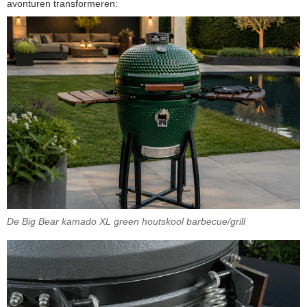
avonturen transformeren:
De Big Bear kamado XL green houtskool barbecue/grill