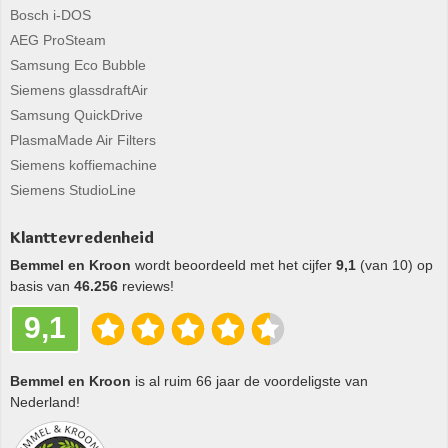
Bosch i-DOS
AEG ProSteam
Samsung Eco Bubble
Siemens glassdraftAir
Samsung QuickDrive
PlasmaMade Air Filters
Siemens koffiemachine
Siemens StudioLine
Klanttevredenheid
Bemmel en Kroon
wordt beoordeeld met het cijfer
9,1
(van 10) op
basis van
46.256
reviews!
9,1
Bemmel en Kroon
is al ruim 66 jaar de voordeligste van
Nederland!