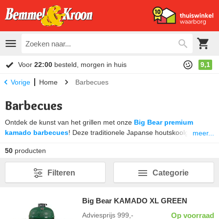
Voor
22:00
besteld, morgen in huis
9,1
Home
Barbecues
Vorige
Barbecues
Ontdek de kunst van het grillen met onze
Big Bear premium
kamado barbecues
! Deze traditionele Japanse houtskoolgrills,
meer...
vervaardigd uit hoogwaardig keramiek, bieden een ongeëvenaarde
50
producten
smaakervaring. Of je nu een doorgewinterde grillmeester bent of
een beginnende barbecue-enthousiasteling, de Big Bear kamado
Filteren
Categorie
BBQ’s zijn de perfecte partner voor elke culinaire uitdaging. Met
hun uitstekende warmtebehoud en veelzijdigheid til je jouw
grillkunsten naar een hoger niveau. Bereid je voor op sappige
Big Bear KAMADO XL GREEN
steaks, perfect geroosterde groenten en de meest malse ribs die je
ooit hebt geproefd. Kies jouw favoriete Big Bear kamado BBQ en
Adviesprijs
999,-
Op voorraad