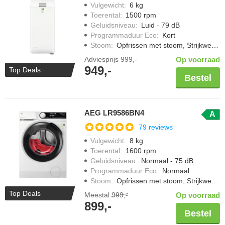
Vulgewicht
:
6 kg
Toerental
:
1500 rpm
Geluidsniveau
:
Luid - 79 dB
Programmaduur Eco
:
Kort
Stoom
:
Opfrissen met stoom, Strijkwerk verminderen
Adviesprijs
999,-
Op voorraad
949,-
Top Deals
Bestel
AEG LR9586BN4
A
79 reviews
Vulgewicht
:
8 kg
Toerental
:
1600 rpm
Geluidsniveau
:
Normaal - 75 dB
Programmaduur Eco
:
Normaal
Stoom
:
Opfrissen met stoom, Strijkwerk verminderen
Top Deals
Meestal
999,-
Op voorraad
899,-
Bestel