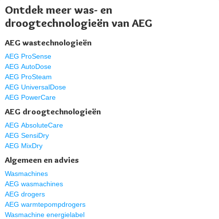
Ontdek meer was- en
droogtechnologieën van AEG
AEG wastechnologieën
AEG ProSense
AEG AutoDose
AEG ProSteam
AEG UniversalDose
AEG PowerCare
AEG droogtechnologieën
AEG AbsoluteCare
AEG SensiDry
AEG MixDry
Algemeen en advies
Wasmachines
AEG wasmachines
AEG drogers
AEG warmtepompdrogers
Wasmachine energielabel