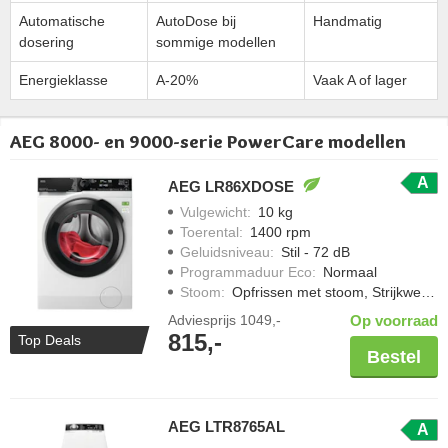
Automatische
AutoDose bij
Handmatig
dosering
sommige modellen
Energieklasse
A-20%
Vaak A of lager
AEG 8000- en 9000-serie PowerCare modellen
A
AEG LR86XDOSE
Vulgewicht
:
10 kg
Toerental
:
1400 rpm
Geluidsniveau
:
Stil - 72 dB
Programmaduur Eco
:
Normaal
Stoom
:
Opfrissen met stoom, Strijkwerk verminderen
Adviesprijs
1049,-
Op voorraad
815,-
Top Deals
Bestel
AEG LTR8765AL
A