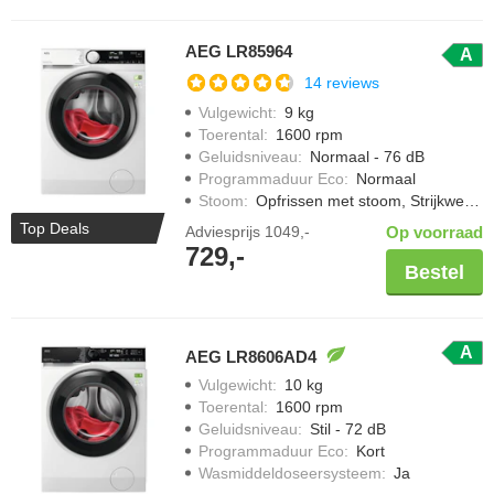
AEG LR85964
A
14 reviews
Vulgewicht
:
9 kg
Toerental
:
1600 rpm
Geluidsniveau
:
Normaal - 76 dB
Programmaduur Eco
:
Normaal
Stoom
:
Opfrissen met stoom, Strijkwerk verminderen
Top Deals
Adviesprijs
1049,-
Op voorraad
729,-
Bestel
A
AEG LR8606AD4
Vulgewicht
:
10 kg
Toerental
:
1600 rpm
Geluidsniveau
:
Stil - 72 dB
Programmaduur Eco
:
Kort
Wasmiddeldoseersysteem
:
Ja