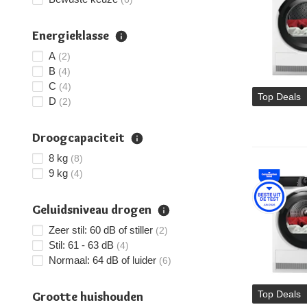
Energieklasse
A
(2)
B
(4)
C
(4)
Top Deals
D
(2)
Droogcapaciteit
8 kg
(8)
9 kg
(4)
Geluidsniveau drogen
Zeer stil: 60 dB of stiller
(2)
Stil: 61 - 63 dB
(4)
Normaal: 64 dB of luider
(6)
Top Deals
Grootte huishouden