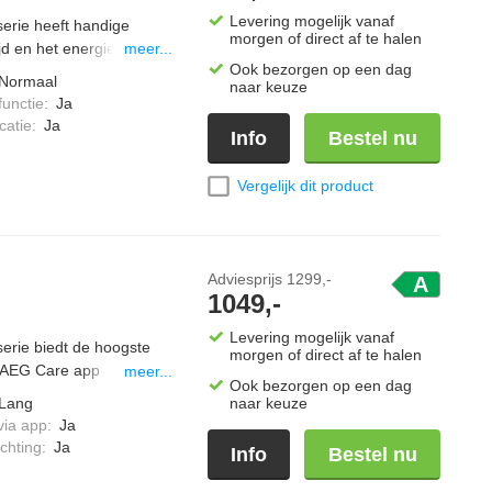
Levering mogelijk vanaf
rie heeft handige
morgen of direct af te halen
d en het energieverbruik
meer...
Ook bezorgen op een dag
twee richtingen waardoor
Normaal
naar keuze
en en kreukels wordt op
functie
:
Ja
lijk te reinigen.
catie
:
Ja
Info
Bestel nu
Vergelijk dit product
Adviesprijs
1299,-
A
1049,-
Levering mogelijk vanaf
rie biedt de hoogste
morgen of direct af te halen
 AEG Care app
meer...
Ook bezorgen op een dag
. De MixDry technologie
Lang
naar keuze
toenen kledingstukken
via app
:
Ja
oogtrommel wordt
chting
:
Ja
Info
Bestel nu
. Met de