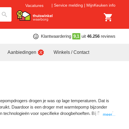
Service melding
MijnKeuken info
Vacatures
Klantwaardering
9,1
uit
46.256
reviews
Aanbiedingen
Winkels / Contact
ompdrogers drogen je was op lage temperaturen. Dat is
gebruikt. Daardoor is een droger met warmtepomp bijzonder
gen technologieën voor specifieke droogbehoeften. Bij Bemmel
meer...
meer weten over hoe het werkt? Lees ons advies over
wat een