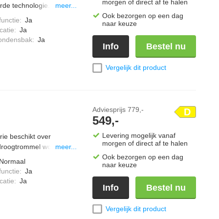
morgen of direct af te halen
rde technologie. Met 9
meer...
ng langer mooi en wordt
Ook bezorgen op een dag
functie
:
Ja
naar keuze
catie
:
Ja
condensbak
:
Ja
Info
Bestel nu
Vergelijk dit product
Adviesprijs
779,-
D
549,-
Levering mogelijk vanaf
e beschikt over
morgen of direct af te halen
droogtrommel wordt
meer...
 niet en verliest zijde
Ook bezorgen op een dag
Normaal
naar keuze
d goed je wasgoed zien.
functie
:
Ja
erbruik aan op basis van
catie
:
Ja
Info
Bestel nu
elijkmatig op lage
Vergelijk dit product