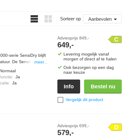
Sorteer op
Aanbevolen
Adviesprijs
849,-
C
649,-
Levering mogelijk vanaf
-serie SensiDry blijft
morgen of direct af te halen
ratuur. De SensiDry-
meer...
Ook bezorgen op een dag
toffen krimpen of hun
Normaal
naar keuze
etica samen, zonder dat
functie
:
Ja
nsoren meten hoeveel
catie
:
Ja
Info
Bestel nu
p aan. Het EcoFlow-filter
zuinig blijft werken. En
Vergelijk dit product
 in twee richtingen, komt
Adviesprijs
699,-
D
579,-