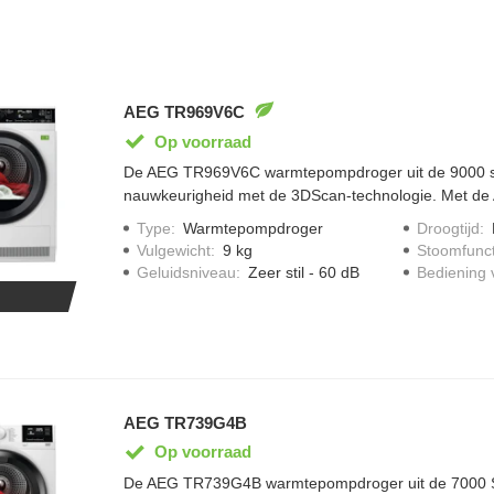
AEG TR969V6C
Op voorraad
De AEG TR969V6C warmtepompdroger uit de 9000 se
nauwkeurigheid met de 3DScan-technologie. Met de
personaliseer je droogprogrammas aan jou behoefte
Type
:
Warmtepompdroger
Droogtijd
:
droogt moeiteloos en gelijkmatig synthetische en ka
Vulgewicht
:
9 kg
Stoomfunct
door elkaar. De temperatuur en beweging van de dr
Geluidsniveau
:
Zeer stil - 60 dB
Bediening 
nauwlettend in de gaten gehouden met AbsoluteCare
binnenverlichting kan je altijd goed je wasgoed zien.
AEG TR739G4B
Op voorraad
De AEG TR739G4B warmtepompdroger uit de 7000 S