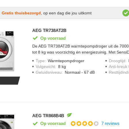
Gratis thuisbezorgd
, op een dag die jou uitkomt
AEG TR738AT2B
Op voorraad
De AEG TR738AT2B warmtepompdroger uit de 7000-s
tot 8 kg was voorzichtig én energiezuinig. Met SensiD
kleding gedroogd op lage temperatuur, zodat stoffen 
Type
:
Warmtepompdroger
Droogtijd
:
MixDry-programma maakt sorteren overbodig: katoen
Vulgewicht
:
8 kg
Anti-kreuk 
samen, met een gelijkmatig resultaat. Dankzij Preci
Geluidsniveau
:
Normaal - 67 dB
Resttijdindi
droogtijd en het energieverbruik automatisch afgest
was. Het EcoFlow-filter is eenvoudig schoon te make
blijvend efficiënt. En door de anti-kreukfunctie, met
twee richtingen, heb je minder strijkwerk achteraf.
AEG TR868B4B
7 reviews
Op voorraad