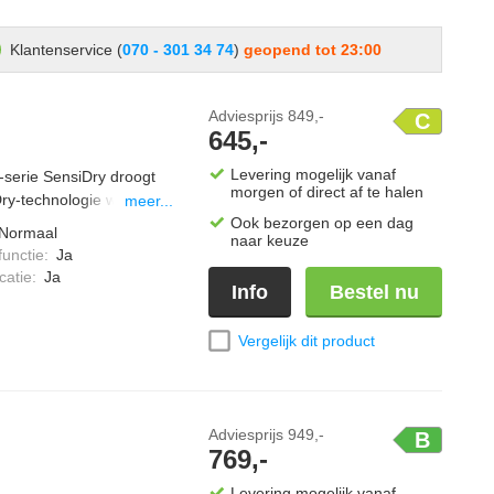
Klantenservice (
070 - 301 34 74
)
geopend tot 23:00
Adviesprijs
849,-
C
645,-
Levering mogelijk vanaf
erie SensiDry droogt
morgen of direct af te halen
ry-technologie wordt je
meer...
langer mooi blijven. Het
Ook bezorgen op een dag
Normaal
naar keuze
 en synthetica drogen
functie
:
Ja
seDry-sensoren wordt de
catie
:
Ja
Info
Bestel nu
emd op de hoeveelheid
n en houdt de droger
 trommelbewegingen in
Vergelijk dit product
Adviesprijs
949,-
B
769,-
Levering mogelijk vanaf