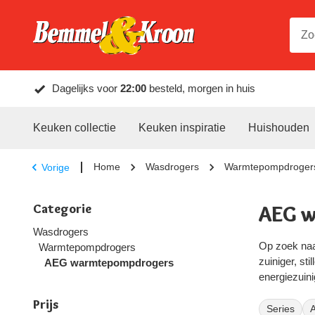
Dagelijks voor
22:00
besteld, morgen in huis
Keuken collectie
Keuken inspiratie
Huishouden
Home
Wasdrogers
Warmtepompdroger
Vorige
Categorie
AEG 
Wasdrogers
Op zoek naa
Warmtepompdrogers
zuiniger, st
AEG warmtepompdrogers
energiezuini
en Kroon vin
Prijs
warmtepomp
Series
A