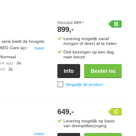
Meestal
999,-
B
899,-
Levering mogelijk vanaf
erie biedt de hoogste
morgen of direct af te halen
 AEG Care app
meer...
Ook bezorgen op een dag
. De MixDry technologie
Normaal
naar keuze
toenen kledingstukken
via app
:
Ja
oogtrommel wordt
eel
:
Ja
Info
Bestel nu
. Met de
Vergelijk dit product
649,-
C
Levering mogelijk op basis
van drempelbezorging
meer...