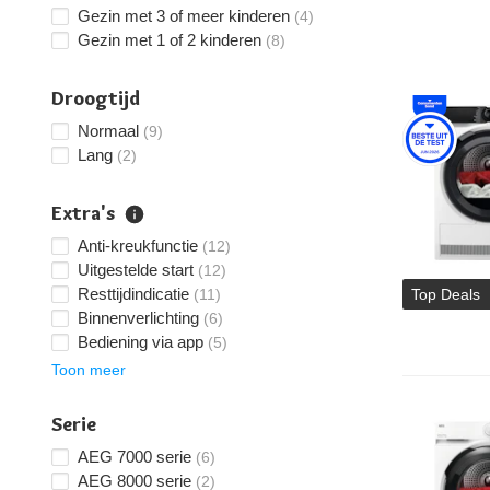
Gezin met 3 of meer kinderen
(4)
Gezin met 1 of 2 kinderen
(8)
Droogtijd
Normaal
(9)
Lang
(2)
Extra's
Anti-kreukfunctie
(12)
Uitgestelde start
(12)
Resttijdindicatie
(11)
Top Deals
Binnenverlichting
(6)
Bediening via app
(5)
Toon meer
Serie
AEG 7000 serie
(6)
AEG 8000 serie
(2)