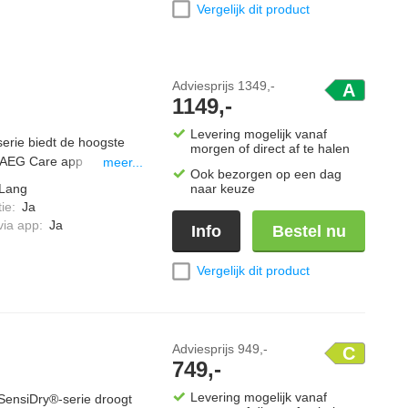
Vergelijk dit product
Adviesprijs
1349,-
A
1149,-
Levering mogelijk vanaf
rie biedt de hoogste
morgen of direct af te halen
 AEG Care app
meer...
Ook bezorgen op een dag
. De MixDry technologie
Lang
naar keuze
toenen kledingstukken
ie
:
Ja
oogtrommel wordt
via app
:
Ja
Info
Bestel nu
. Met de
Vergelijk dit product
Adviesprijs
949,-
C
749,-
Levering mogelijk vanaf
ensiDry®-serie droogt