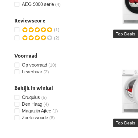
AEG 9000 serie
(4)
Reviewscore
(1)
Top Deals
(2)
Voorraad
Op voorraad
(10)
Leverbaar
(2)
Bekijk in winkel
Cruquius
(5)
Den Haag
(4)
Magazijn Ajtec
(1)
Zoeterwoude
(6)
Top Deals