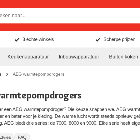
3 échte winkels
Scherpe prijzen
Keukenapparatuur
Inbouwapparatuur
Buiten koken
s
AEG warmtepompdrogers
warmtepompdrogers
r een AEG warmtepompdroger? Die keuze snappen we. AEG warmtep
iller en beter voor je kleding. De warme lucht wordt steeds opnieuw 
g. AEG biedt drie series: de 7000, 8000 en 9000. Elke serie heeft ei
d je het volledige AEG assortiment voor de scherpste prijs. Wil je 
droger is
.
dvies
FAQ