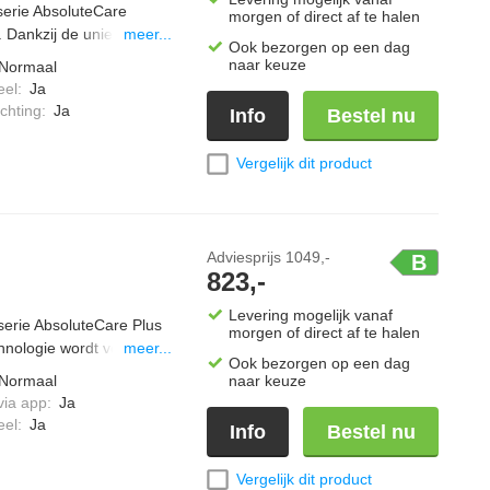
erie AbsoluteCare
morgen of direct af te halen
. Dankzij de unieke
meer...
Ook bezorgen op een dag
r-kleding in vorm en
naar keuze
Normaal
 werking. Met MixDry
eel
:
Ja
gen samen gelijkmatig en
chting
:
Ja
Info
Bestel nu
t meer dan 99,9 % van
ris en veilig blijven.
Vergelijk dit product
utomatisch aan op de
ar zorgt wel dat alles
Adviesprijs
1049,-
B
823,-
Levering mogelijk vanaf
rie AbsoluteCare Plus
morgen of direct af te halen
nologie wordt vocht tot
meer...
Ook bezorgen op een dag
erfect droog uit de
Normaal
naar keuze
jde en outdoorkleding
via app
:
Ja
ologie droogt op lage
eel
:
Ja
Info
Bestel nu
et MixDry kun je katoen
dige app-connectie
Vergelijk dit product