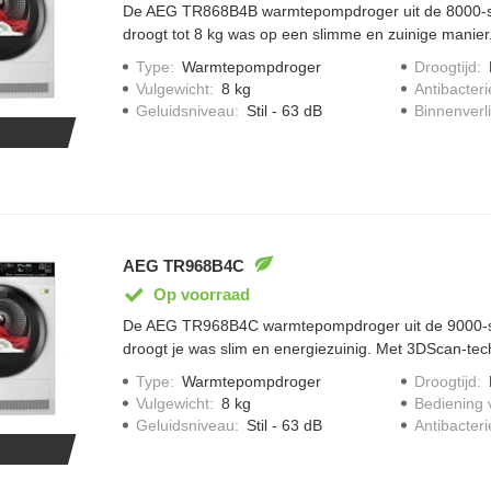
De AEG TR868B4B warmtepompdroger uit de 8000-s
droogt tot 8 kg was op een slimme en zuinige manier
AbsoluteCare technologie blijven wol, zijde en outdoo
Type
:
Warmtepompdroger
Droogtijd
:
zonder krimp, zelfs waterdichte lagen behouden hun
Vulgewicht
:
8 kg
Antibacteri
hoef je katoen en synthetica niet te sorteren: ze dro
Geluidsniveau
:
Stil - 63 dB
Binnenverli
energiebesparend. Het hygiëneprogramma verwijder
bacteriën en virussen, zodat je dekbedden en kussens f
PreciseDry sensoren passen droogtijd en verbruik a
belading. En SensiDry droogt op lage temperatuur, ma
zacht en egaal droog wordt.
AEG TR968B4C
Op voorraad
De AEG TR968B4C warmtepompdroger uit de 9000-se
droogt je was slim en energiezuinig. Met 3DScan-tech
diep in je kleding gemeten, zodat zelfs dikke jassen p
Type
:
Warmtepompdroger
Droogtijd
:
trommel komen. Dankzij AbsoluteCare blijven wol, zi
Vulgewicht
:
8 kg
Bediening 
mooi in vorm en goed beschermd. De SensiDry-techn
Geluidsniveau
:
Stil - 63 dB
Antibacteri
temperatuur, waardoor je kleding langer meegaat. M
en synthetica gewoon samen drogen. En met de han
bedien je de droger eenvoudig via je smartphone.