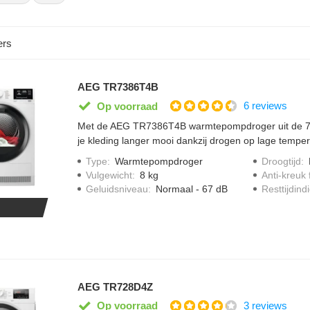
ers
AEG TR7386T4B
6 reviews
Op voorraad
Met de AEG TR7386T4B warmtepompdroger uit de 7000
je kleding langer mooi dankzij drogen op lage tempe
technologie verwijdert vocht zorgvuldig, zonder dat s
Type
:
Warmtepompdroger
Droogtijd
:
vorm verliezen. Met MixDry droog je katoen en synth
Vulgewicht
:
8 kg
Anti-kreuk 
je eerst hoeft te sorteren. De slimme PreciseDry-se
Geluidsniveau
:
Normaal - 67 dB
Resttijdindi
was er in de trommel zit en passen de droogtijd hiero
is eenvoudig schoon te maken en zorgt dat de droger 
dankzij de anti-kreukfunctie, met trommelbewegingen
je was minder gekreukt uit de machine.
AEG TR728D4Z
3 reviews
Op voorraad