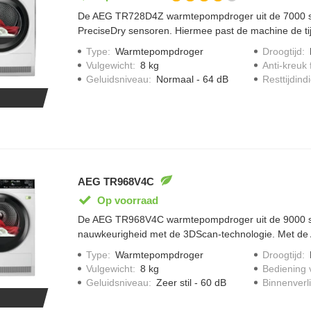
De AEG TR728D4Z warmtepompdroger uit de 7000 se
PreciseDry sensoren. Hiermee past de machine de tij
aan op de basis van de lading. De trommel draait in 
Type
:
Warmtepompdroger
Droogtijd
:
kleding gelijkmatig gedroogd wordt. Het aantal plooi
Vulgewicht
:
8 kg
Anti-kreuk 
deze manier verminderd. Het EcoFlow-filter is gemakke
Geluidsniveau
:
Normaal - 64 dB
Resttijdindi
AEG TR968V4C
Op voorraad
De AEG TR968V4C warmtepompdroger uit de 9000 se
nauwkeurigheid met de 3DScan-technologie. Met de
personaliseer je droogprogramma's aan jou behoefte
Type
:
Warmtepompdroger
Droogtijd
:
droogt moeiteloos en gelijkmatig synthetische en ka
Vulgewicht
:
8 kg
Bediening 
door elkaar. De temperatuur en beweging van de dr
Geluidsniveau
:
Zeer stil - 60 dB
Binnenverli
nauwlettend in de gaten gehouden met AbsoluteCare
binnenverlichting kan je altijd goed je wasgoed zien.