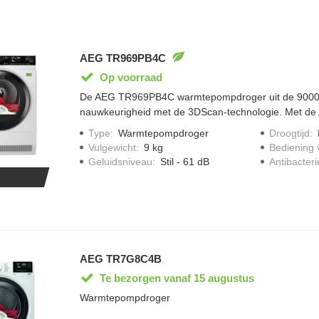
AEG TR969PB4C
Op voorraad
De AEG TR969PB4C warmtepompdroger uit de 9000 s
nauwkeurigheid met de 3DScan-technologie. Met de
personaliseer je droogprogrammas aan jou behoefte
Type
:
Warmtepompdroger
Droogtijd
:
droogt moeiteloos en gelijkmatig synthetische en ka
Vulgewicht
:
9 kg
Bediening 
door elkaar. De temperatuur en beweging van de dr
Geluidsniveau
:
Stil - 61 dB
Antibacteri
nauwlettend in de gaten gehouden met AbsoluteCare
binnenverlichting kan je altijd goed je wasgoed zien.
AEG TR7G8C4B
Te bezorgen vanaf 15 augustus
Warmtepompdroger