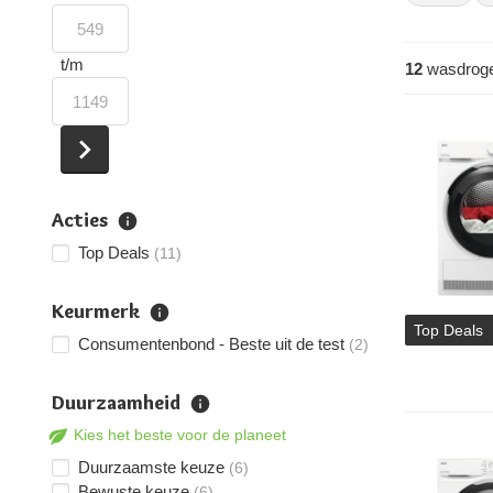
t/m
12
wasdrog
Acties
Top Deals
(11)
Keurmerk
Top Deals
Consumentenbond - Beste uit de test
(2)
Duurzaamheid
Kies het beste voor de planeet
Duurzaamste keuze
(6)
Bewuste keuze
(6)