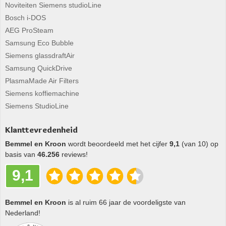
Noviteiten Siemens studioLine
Bosch i-DOS
AEG ProSteam
Samsung Eco Bubble
Siemens glassdraftAir
Samsung QuickDrive
PlasmaMade Air Filters
Siemens koffiemachine
Siemens StudioLine
Klanttevredenheid
Bemmel en Kroon
wordt beoordeeld met het cijfer
9,1
(van 10) op
basis van
46.256
reviews!
9,1
Bemmel en Kroon
is al ruim 66 jaar de voordeligste van
Nederland!