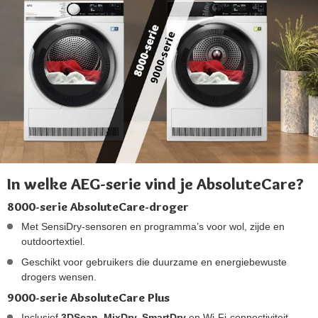
In welke AEG-serie vind je AbsoluteCare?
8000-serie AbsoluteCare-droger
Met SensiDry-sensoren en programma’s voor wol, zijde en
outdoortextiel.
Geschikt voor gebruikers die duurzame en energiebewuste
drogers wensen.
9000-serie AbsoluteCare Plus
Inclusief
3DScan, MixDry, SmartDry
en Wi-Fi-connectiviteit.