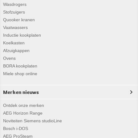
Wasdrogers
Stofzuigers
Quooker kranen
Vaatwassers
Inductie kookplaten
Koelkasten
Afzuigkappen
Ovens
BORA kookplaten
Miele shop online
Merken nieuws
Ontdek onze merken
AEG Horizon Range
Noviteiten Siemens studioLine
Bosch i-DOS
AEG ProSteam