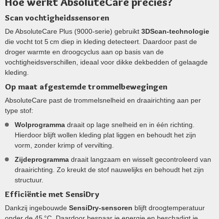
Hoe werkt AbsoluteCare precies?
Scan vochtigheidssensoren
De AbsoluteCare Plus (9000-serie) gebruikt
3DScan-technologie
die vocht tot 5 cm diep in kleding detecteert. Daardoor past de
droger warmte en droogcyclus aan op basis van de
vochtigheidsverschillen, ideaal voor dikke dekbedden of gelaagde
kleding.
Op maat afgestemde trommelbewegingen
AbsoluteCare past de trommelsnelheid en draairichting aan per
type stof:
Wolprogramma
draait op lage snelheid en in één richting.
Hierdoor blijft wollen kleding plat liggen en behoudt het zijn
vorm, zonder krimp of vervilting.
Zijdeprogramma
draait langzaam en wisselt gecontroleerd van
draairichting. Zo kreukt de stof nauwelijks en behoudt het zijn
structuur.
Efficiëntie met SensiDry
Dankzij ingebouwde
SensiDry-sensoren
blijft droogtemperatuur
onder de 45 °C. Daardoor bespaar je energie en beschadigt je