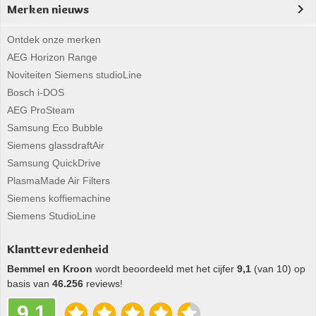
Merken nieuws
Ontdek onze merken
AEG Horizon Range
Noviteiten Siemens studioLine
Bosch i-DOS
AEG ProSteam
Samsung Eco Bubble
Siemens glassdraftAir
Samsung QuickDrive
PlasmaMade Air Filters
Siemens koffiemachine
Siemens StudioLine
Klanttevredenheid
Bemmel en Kroon
wordt beoordeeld met het cijfer
9,1
(van 10) op
basis van
46.256
reviews!
9,1