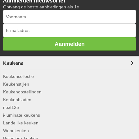
Aanmelden nieuwsbrief
Ontvang de beste aanbiedingen als 1e
Aanmelden
Keukens
Keukencollectie
Keukenstijlen
Keukenopstellingen
Keukenbladen
next125
i-luminate keukens
Landelijke keuken
Woonkeuken
Betonlook keuken