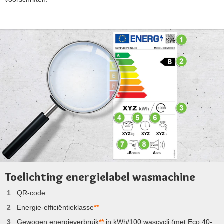
Toelichting energielabel wasmachine
QR-code
Energie-efficiëntieklasse
**
Gewogen energieverbruik
**
in kWh/100 wascycli (met Eco 40-