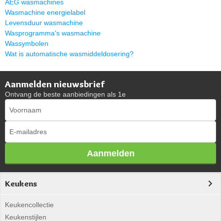
AEG wasmachines
Wasmachine energielabel
Levensduur wasmachine
Wasprogramma's wasmachine
Wassymbolen
Wat is automatische wasmiddeldosering?
Aanmelden nieuwsbrief
Ontvang de beste aanbiedingen als 1e
Aanmelden
Keukens
Keukencollectie
Keukenstijlen