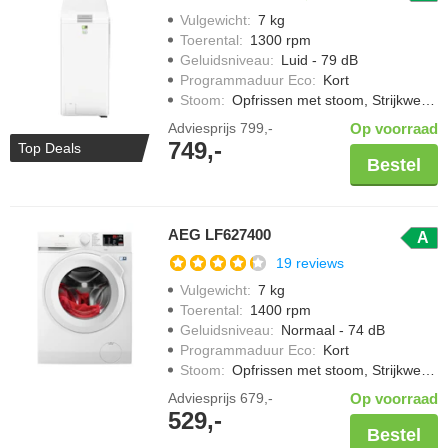
Vulgewicht
:
7 kg
Toerental
:
1300 rpm
Geluidsniveau
:
Luid - 79 dB
Programmaduur Eco
:
Kort
Stoom
:
Opfrissen met stoom, Strijkwerk verminderen
Adviesprijs
799,-
Op voorraad
749,-
Top Deals
Bestel
AEG LF627400
A
19 reviews
Vulgewicht
:
7 kg
Toerental
:
1400 rpm
Geluidsniveau
:
Normaal - 74 dB
Programmaduur Eco
:
Kort
Stoom
:
Opfrissen met stoom, Strijkwerk verminderen
Adviesprijs
679,-
Op voorraad
529,-
Bestel