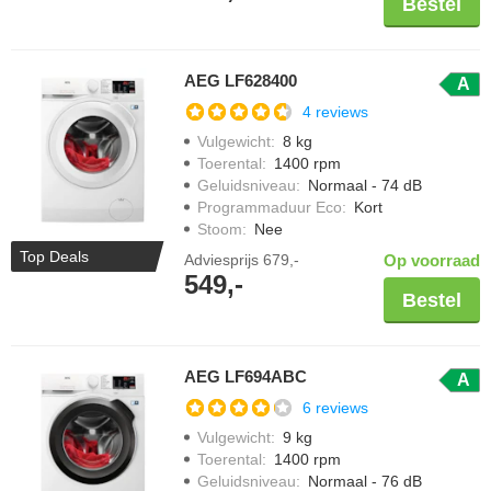
Bestel
AEG LF628400
A
4 reviews
Vulgewicht
:
8 kg
Toerental
:
1400 rpm
Geluidsniveau
:
Normaal - 74 dB
Programmaduur Eco
:
Kort
Stoom
:
Nee
Top Deals
Adviesprijs
679,-
Op voorraad
549,-
Bestel
AEG LF694ABC
A
6 reviews
Vulgewicht
:
9 kg
Toerental
:
1400 rpm
Geluidsniveau
:
Normaal - 76 dB