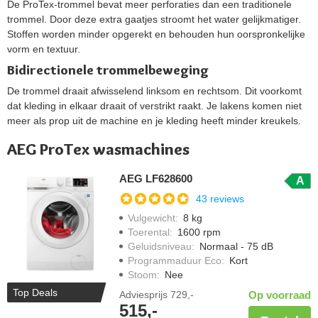
De ProTex-trommel bevat meer perforaties dan een traditionele
trommel. Door deze extra gaatjes stroomt het water gelijkmatiger.
Stoffen worden minder opgerekt en behouden hun oorspronkelijke
vorm en textuur.
Bidirectionele trommelbeweging
De trommel draait afwisselend linksom en rechtsom. Dit voorkomt
dat kleding in elkaar draait of verstrikt raakt. Je lakens komen niet
meer als prop uit de machine en je kleding heeft minder kreukels.
AEG ProTex wasmachines
AEG LF628600
A
43 reviews
Vulgewicht
:
8 kg
Toerental
:
1600 rpm
Geluidsniveau
:
Normaal - 75 dB
Programmaduur Eco
:
Kort
Stoom
:
Nee
Top Deals
Adviesprijs
729,-
Op voorraad
515,-