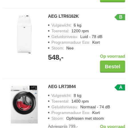
AEG LTR6162K
B
Vulgewicht
:
6 kg
Toerental
:
1200 rpm
Geluidsniveau
:
Luid - 78 dB
Programmaduur Eco
:
Kort
Stoom
:
Nee
548,-
Op voorraad
Bestel
AEG LR73844
A
Vulgewicht
:
8 kg
Toerental
:
1400 rpm
Geluidsniveau
:
Normaal - 74 dB
Programmaduur Eco
:
Kort
Stoom
:
Opfrissen met stoom
Adviesprijs
799,-
Op voorraad