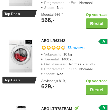
Programmaduur Eco
:
Normaal
Stoom
:
Nee
Top Deals
Meestal
666,-
Op voorraad
566,-
Bestel
AEG LR63142
A
53 reviews
Vulgewicht
:
10 kg
Toerental
:
1400 rpm
Geluidsniveau
:
Normaal - 76 dB
Programmaduur Eco
:
Normaal
Stoom
:
Nee
Top Deals
Adviesprijs
819,-
Op voorraad
629,-
Bestel
A
AEG LTR7STEAM