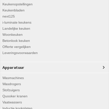
Keukenopstellingen
Keukenbladen
next125
i-luminate keukens
Landelijke keuken
Woonkeuken
Betonlook keuken
Offerte vergelijken
Leveringsvoorwaarden
Apparatuur
Wasmachines
Wasdrogers
Stofzuigers
Quooker kranen
Vaatwassers
Inductie kookplaten