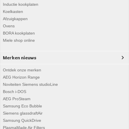
Inductie kookplaten
Koelkasten
Afzuigkappen
Ovens
BORA kookplaten
Miele shop online
Merken nieuws
Ontdek onze merken
AEG Horizon Range
Noviteiten Siemens studioLine
Bosch i-DOS
AEG ProSteam
Samsung Eco Bubble
Siemens glassdraftAir
Samsung QuickDrive
PlasmaMade Air Filters