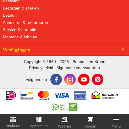
Bestellen
Bezorgen & afhalen
Betalen
Annuleren & retourneren
Service & garantie
Montage & inbouw
Vestigingen
Copyright © 1960 - 2026 - Bemmel en Kroon
Privacybeleid
|
Algemene voorwaarden
Volg ons op:
Keukens
Apparatuur
Winkels
Wagen
Menu