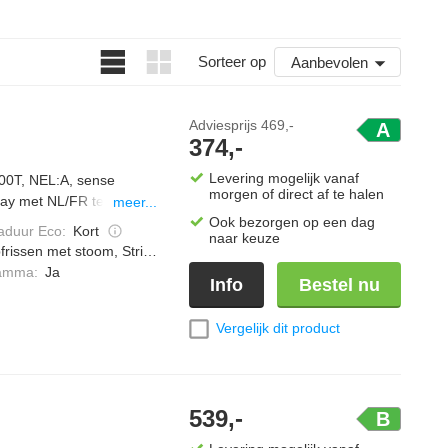
Sorteer op
Aanbevolen
Adviesprijs
469,-
A
374,-
Levering mogelijk vanaf
00T, NEL:A, sense
morgen of direct af te halen
play met NL/FR tekst, 6th
meer...
Ook bezorgen op een dag
duur Eco
:
Kort
naar keuze
frissen met stoom, Strijkwerk verminderen
ramma
:
Ja
Info
Bestel nu
Vergelijk dit product
539,-
B