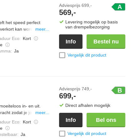
Adviesprijs
699,-
A
569,-
Levering mogelijk op basis
t het speed perfect
van drempelbezorging
verkort kan worden.
meer...
 dat het waterverbruik
duur Eco
:
Kort
Info
Bestel nu
ruikt ook bij kleine
e
rontpaneel zorgt voor
ramma
:
Ja
Vergelijk dit product
Adviesprijs
749,-
B
699,-
Direct afhalen mogelijk
eiteloos in- en uit.
acht zodat je jouw
meer...
renprogramma zorgt het
Info
Bel ons
duur Eco
:
Kort
gt ervoor dat de trommel
e
maakt zodat het
Vergelijk dit product
nstelbaar
:
Ja
-programma is een