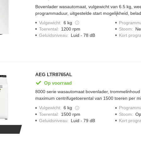
Bovenlader wasautomaat, vulgewicht van 6.5 kg, we
programmaduur, uitgestelde start mogelijkheid, bela
programma's, waaronder eco 40 tot 60 graden, balan
Vulgewicht
:
6 kg
Programma
beveiligd, afmetingen (hxbxd) 90x40x60,
Toerental
:
1200 rpm
Stoom
:
Ne
Geluidsniveau
:
Luid - 78 dB
Kort prog
AEG LTR8765AL
Op voorraad
8000 serie wasautomaat bovenlader, trommelinhoud
maximum centrifugetoerental van 1500 toeren per m
toevoerslang, aquacontrol, Eco Inverter motor, groot
Vulgewicht
:
6 kg
Programma
Toerental
:
1500 rpm
Stoom
:
Op
Geluidsniveau
:
Luid - 79 dB
Kort prog