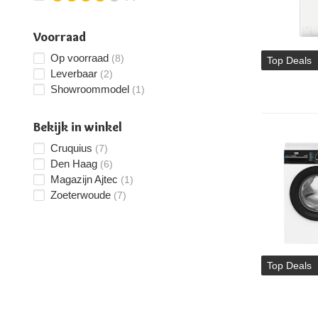
Voorraad
Op voorraad
(8)
Top Deals
Leverbaar
(2)
Showroommodel
(1)
Bekijk in winkel
Cruquius
(7)
Den Haag
(6)
Magazijn Ajtec
(1)
Zoeterwoude
(7)
Top Deals