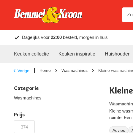
Dagelijks voor
22:00
besteld, morgen in huis
Keuken collectie
Keuken inspiratie
Huishouden
Home
Wasmachines
Kleine wasmachin
Vorige
Categorie
Klein
Wasmachines
Wasmachine
Kleine wasm
Prijs
ruimte. Een
de plaatsin
modellen kle
Advies