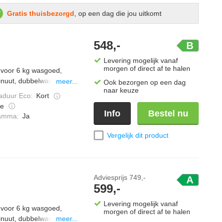
Gratis thuisbezorgd
, op een dag die jou uitkomt
548,-
B
Levering mogelijk vanaf
morgen of direct af te halen
 voor 6 kg wasgoed,
inuut, dubbelwandige
meer...
Ook bezorgen op een dag
naar keuze
duur Eco
:
Kort
e
Info
Bestel nu
ramma
:
Ja
Vergelijk dit product
Adviesprijs
749,-
A
599,-
Levering mogelijk vanaf
 voor 6 kg wasgoed,
morgen of direct af te halen
inuut, dubbelwandige
meer...