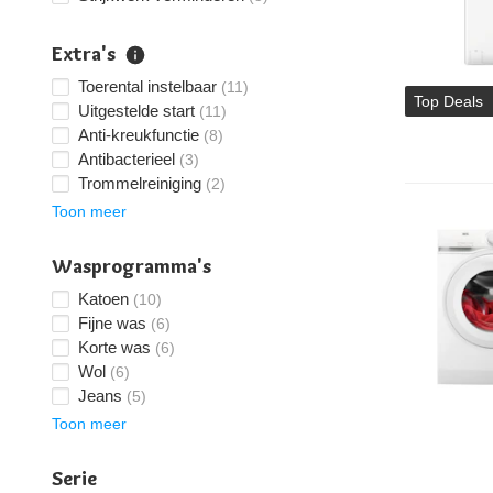
Extra's
Toerental instelbaar
(11)
Top Deals
Uitgestelde start
(11)
Anti-kreukfunctie
(8)
Antibacterieel
(3)
Trommelreiniging
(2)
Toon meer
Wasprogramma's
Katoen
(10)
Fijne was
(6)
Korte was
(6)
Wol
(6)
Jeans
(5)
Toon meer
Serie