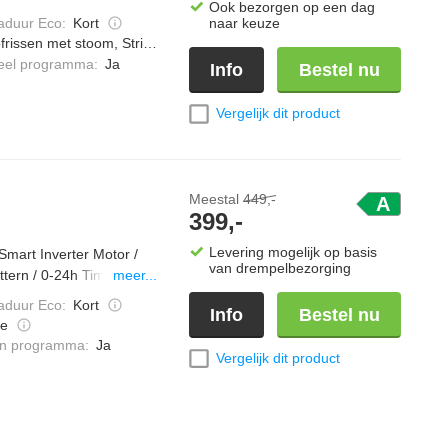
Ook bezorgen op een dag
display
duur Eco
:
Kort
naar keuze
frissen met stoom, Strijkwerk verminderen
ieel programma
:
Ja
Info
Bestel nu
Vergelijk dit product
Meestal
449,-
A
399,-
Levering mogelijk op basis
Smart Inverter Motor /
van drempelbezorging
tern / 0-24h Time Delay
meer...
nsumption / 76 dBA / 49,6
duur Eco
:
Kort
Info
Bestel nu
e
ken programma
:
Ja
Vergelijk dit product