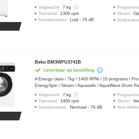
toevoerslang, aquacontrol, Eco Inverter motor, groot 
Vulgewicht
:
7 kg
Programma
Toerental
:
1300 rpm
Stoom
:
Op
Geluidsniveau
:
Luid - 79 dB
Antibacter
Beko BM3WFU3741B
Leverbaar op bestelling
A Energy class / 7kg / 1400 RPM / 15 programs / Pro
EnergySpin / Steam / Aquasafe / AquaWave Drum Pat
/ Self Cleaning Detergent Drawer / 43 liters water co
Vulgewicht
:
7 kg
Programma
x 60 x 84,5 cm / White
Toerental
:
1400 rpm
Stoom
:
Ne
Geluidsniveau
:
Normaal - 76 dB
Anti-vlek