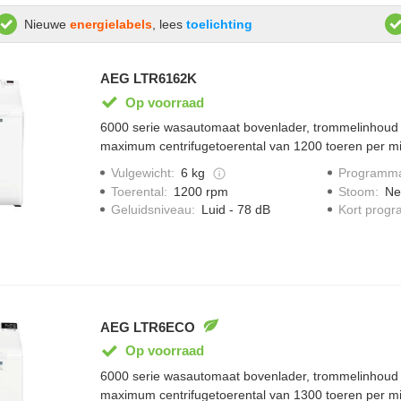
Nieuwe
energielabels
, lees
toelichting
AEG LTR6162K
Op voorraad
6000 serie wasautomaat bovenlader, trommelinhoud
maximum centrifugetoerental van 1200 toeren per m
toevoerslang.
Vulgewicht
:
6 kg
Programma
Toerental
:
1200 rpm
Stoom
:
Ne
Geluidsniveau
:
Luid - 78 dB
Kort prog
AEG LTR6ECO
Op voorraad
6000 serie wasautomaat bovenlader, trommelinhoud
maximum centrifugetoerental van 1300 toeren per m