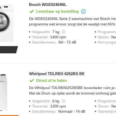
Bosch WGE02404NL
Leverbaar op bestelling
De WGE02404NL Serie 2 wasmachine van Bosch heef
programma wat ervoor zorgt dat de wastijd met 65% 
ActiveWater Plus zorgt er met speciale sensoren voor
Vulgewicht
:
7 kg
Programma
wordt afgestemd om de belading. De wasmachine verb
Toerental
:
1400 rpm
Stoom
:
Ne
wasjes nooit meer water dan nodig. Het eenvoudige f
Geluidsniveau
:
Stil - 72 dB
Kort prog
een gemakkelijke bediening.
Whirlpool TDLRBX 6252BS BE
Direct af te halen
De Whirlpool TDLRBX6252BSBE bovenlader ruim je mo
Met de Drum up optie wordt de trommel omhoog gebr
wasgoed gemakkelijk uit de trommel haalt. Het kleu
Vulgewicht
:
6 kg
Programma
beste voor je gekleurde was. De FreshCare optie zor
Toerental
:
1200 rpm
Stoom
:
Ne
na het einde van het wasprogramma omwentelingen 
Geluidsniveau
:
Normaal - 74 dB
Toerental i
wasgoed fris blijft en niet verstikt. Het Hygiene 60°