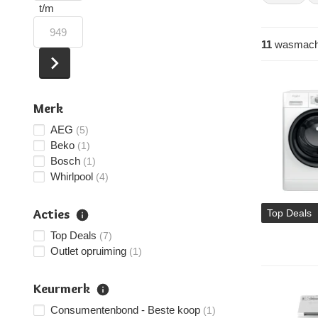
t/m
11
wasmach
Merk
AEG
(5)
Beko
(1)
Bosch
(1)
Whirlpool
(4)
Acties
Top Deals
Top Deals
(7)
Outlet opruiming
(1)
Keurmerk
Consumentenbond - Beste koop
(1)