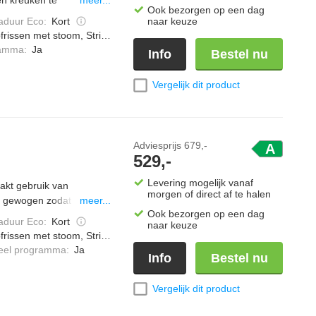
meer...
Ook bezorgen op een dag
ren afgewogen, om zo de
duur Eco
:
Kort
naar keuze
op heeft een Soft
frissen met stoom, Strijkwerk verminderen
g makkelijker en veiliger
ramma
:
Ja
Info
Bestel nu
Vergelijk dit product
Adviesprijs
679,-
A
529,-
Levering mogelijk vanaf
kt gebruik van
morgen of direct af te halen
t gewogen zodat het
meer...
Ook bezorgen op een dag
espaar je tijd, water en
duur Eco
:
Kort
naar keuze
ding. Het speciale anti-
frissen met stoom, Strijkwerk verminderen
 van stoom.
ieel programma
:
Ja
Info
Bestel nu
Vergelijk dit product