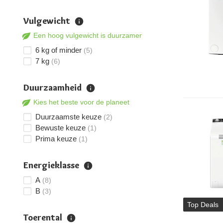
Vulgewicht
Een hoog vulgewicht is duurzamer
6 kg of minder
(5)
7 kg
(6)
Duurzaamheid
Kies het beste voor de planeet
Duurzaamste keuze
(2)
Bewuste keuze
(1)
Prima keuze
(1)
Energieklasse
A
(8)
B
(3)
Top Deals
Toerental