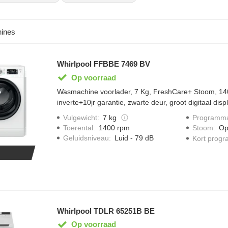
ines
Whirlpool FFBBE 7469 BV
Op voorraad
Wasmachine voorlader, 7 Kg, FreshCare+ Stoom, 14
inverte+10jr garantie, zwarte deur, groot digitaal dis
Sense met Clean+, Steam Refresh
Vulgewicht
:
7 kg
Programma
Toerental
:
1400 rpm
Stoom
:
Op
Geluidsniveau
:
Luid - 79 dB
Kort prog
Whirlpool TDLR 65251B BE
Op voorraad