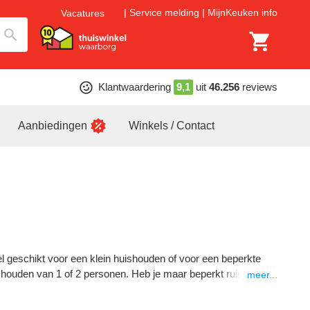
Service melding
MijnKeuken info
Vacatures
Klantwaardering
9,1
uit
46.256
reviews
Aanbiedingen
Winkels / Contact
 geschikt voor een klein huishouden of voor een beperkte
shouden van 1 of 2 personen. Heb je maar beperkt ruimte voor
meer...
sschien een goede optie. Doordat de wastrommel van beide
ergie.