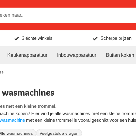
3 échte winkels
Scherpe prijzen
Keukenapparatuur
Inbouwapparatuur
Buiten koken
es
e wasmachines
s met een kleine trommel.
achine kopen? Hier vind je alle wasmachines met een kleine trommel
wasmachine
met een kleine trommel is vooral geschikt voor een hui
g van je wasautomaat dan is een
smalle wasmachine
(bovenlader) mi
iner is, verbruikt je tijdens het wassen bovendien minder water en en
Alle wasmachines
Veelgestelde vragen