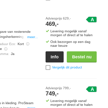
Adviesprijs
629,-
A
469,-
Levering mogelijk vanaf
gave van resterende
morgen of direct af te halen
dingsherkenning, 14
meer...
scontrole, kinder
Ook bezorgen op een dag
duur Eco
:
Kort
naar keuze
e
ramma
:
Ja
Info
Bestel nu
Vergelijk dit product
Adviesprijs
799,-
A
749,-
Levering mogelijk vanaf
in kleding. ProSteam
morgen of direct af te halen
en kreuken te