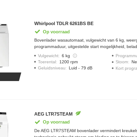
Whirlpool TDLR 6261BS BE
Op voorraad
Bovenlader wasautomaat, vulgewicht van 6 kg, weer
programmaduur, uitgestelde start mogelijkheid, bela
programma's, waaronder eco 40 tot 60 graden, balan
Vulgewicht
:
6 kg
Programma
beveiligd, afmetingen (hxbxd) 90x40x60,
Toerental
:
1200 rpm
Stoom
:
Ne
Geluidsniveau
:
Luid - 79 dB
Kort prog
AEG LTR7STEAM
Op voorraad
De AEG LTR7STEAM bovenlader vermindert kreukels 
technologie gebruikt stoom om kleding op te frissen 