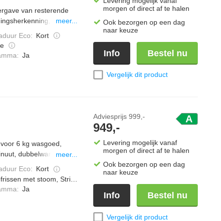
Levering mogelijk vanaf
morgen of direct af te halen
ergave van resterende
dingsherkenning, 14
meer...
Ook bezorgen op een dag
naar keuze
scontrole, kinder
duur Eco
:
Kort
e
Info
Bestel nu
ramma
:
Ja
Vergelijk dit product
Adviesprijs
999,-
A
949,-
Levering mogelijk vanaf
 voor 6 kg wasgoed,
morgen of direct af te halen
inuut, dubbelwandige
meer...
 display, powercare
Ook bezorgen op een dag
duur Eco
:
Kort
naar keuze
frissen met stoom, Strijkwerk verminderen
ramma
:
Ja
Info
Bestel nu
Vergelijk dit product