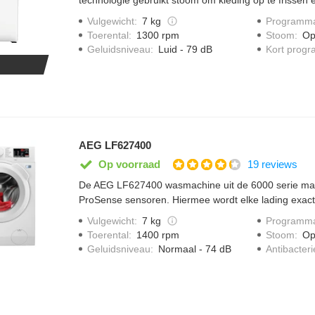
verwijderen. Elke lading wordt met ProSense senso
Vulgewicht
:
7 kg
Programma
cyclus op maat aan te passen. De deksel met drukkn
Toerental
:
1300 rpm
Stoom
:
Op
Opening systeem. Zo is het in- en uitladen van kledin
Geluidsniveau
:
Luid - 79 dB
Kort prog
dan ooit tevoren.
AEG LF627400
19 reviews
Op voorraad
De AEG LF627400 wasmachine uit de 6000 serie maa
ProSense sensoren. Hiermee wordt elke lading exac
perfecte programma gekozen wordt. Op deze manier b
Vulgewicht
:
7 kg
Programma
energie. De zachte ProTex-trommel beschermt jou kle
Toerental
:
1400 rpm
Stoom
:
Op
allergie programma verwijdert bacteriën door middel
Geluidsniveau
:
Normaal - 74 dB
Antibacter