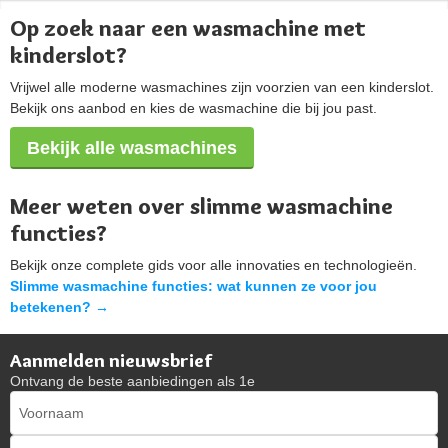
Op zoek naar een wasmachine met
kinderslot?
Vrijwel alle moderne wasmachines zijn voorzien van een kinderslot.
Bekijk ons aanbod en kies de wasmachine die bij jou past.
Bekijk alle wasmachines
Meer weten over slimme wasmachine
functies?
Bekijk onze complete gids voor alle innovaties en technologieën.
Slimme wasmachine functies: wat kunnen ze voor jou
betekenen? →
Aanmelden nieuwsbrief
Ontvang de beste aanbiedingen als 1e