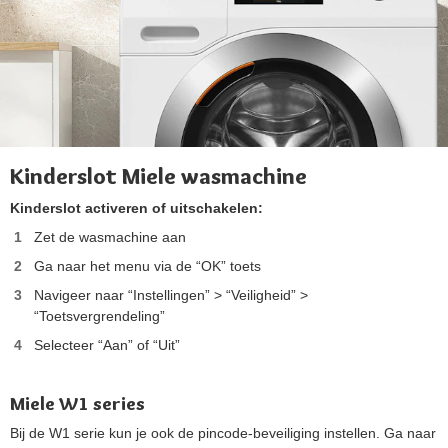
Kinderslot Miele wasmachine
Kinderslot activeren of uitschakelen:
Zet de wasmachine aan
Ga naar het menu via de “OK” toets
Navigeer naar “Instellingen” > “Veiligheid” >
“Toetsvergrendeling”
Selecteer “Aan” of “Uit”
Miele W1 series
Bij de W1 serie kun je ook de pincode-beveiliging instellen. Ga naar