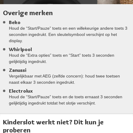
Overige merken
Beko
Houd de “Start/Pauze” toets en een willekeurige andere toets 3
seconden ingedrukt. Een sleutelsymbool verschijnt op het
display.
Whirlpool
Houd de “Extra opties” toets en “Start” toets 3 seconden
gelijktijdig ingedrukt.
Zanussi
Vergelijkbaar met AEG (zelfde concern): houd twee toetsen
naast elkaar 3 seconden ingedrukt.
Electrolux
Houd de “Start/Pauze” toets en de toets ernaast 3 seconden
gelijktijdig ingedrukt totdat het slotje verschijnt.
Kinderslot werkt niet? Dit kun je
proberen