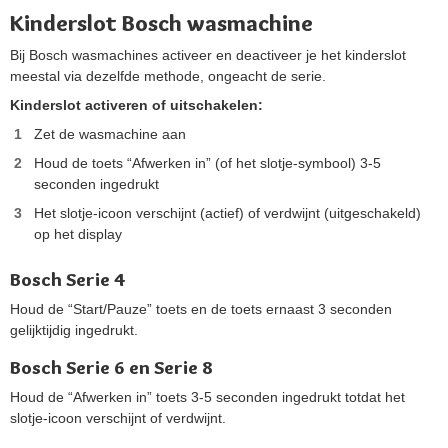
Kinderslot Bosch wasmachine
Bij Bosch wasmachines activeer en deactiveer je het kinderslot
meestal via dezelfde methode, ongeacht de serie.
Kinderslot activeren of uitschakelen:
Zet de wasmachine aan
Houd de toets “Afwerken in” (of het slotje-symbool) 3-5
seconden ingedrukt
Het slotje-icoon verschijnt (actief) of verdwijnt (uitgeschakeld)
op het display
Bosch Serie 4
Houd de “Start/Pauze” toets en de toets ernaast 3 seconden
gelijktijdig ingedrukt.
Bosch Serie 6 en Serie 8
Houd de “Afwerken in” toets 3-5 seconden ingedrukt totdat het
slotje-icoon verschijnt of verdwijnt.