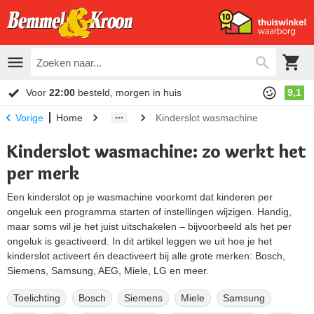
Voor
22:00
besteld, morgen in huis
9,1
Home
Kinderslot wasmachine
Vorige
Kinderslot wasmachine: zo werkt het
per merk
Een kinderslot op je wasmachine voorkomt dat kinderen per
ongeluk een programma starten of instellingen wijzigen. Handig,
maar soms wil je het juist uitschakelen – bijvoorbeeld als het per
ongeluk is geactiveerd. In dit artikel leggen we uit hoe je het
kinderslot activeert én deactiveert bij alle grote merken: Bosch,
Siemens, Samsung, AEG, Miele, LG en meer.
Toelichting
Bosch
Siemens
Miele
Samsung