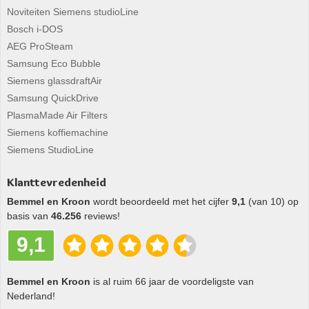
Noviteiten Siemens studioLine
Bosch i-DOS
AEG ProSteam
Samsung Eco Bubble
Siemens glassdraftAir
Samsung QuickDrive
PlasmaMade Air Filters
Siemens koffiemachine
Siemens StudioLine
Klanttevredenheid
Bemmel en Kroon
wordt beoordeeld met het cijfer
9,1
(van 10) op
basis van
46.256
reviews!
9,1
Bemmel en Kroon
is al ruim 66 jaar de voordeligste van
Nederland!