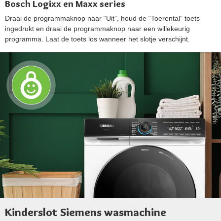
Bosch Logixx en Maxx series
Draai de programmaknop naar “Uit”, houd de “Toerental” toets
ingedrukt en draai de programmaknop naar een willekeurig
programma. Laat de toets los wanneer het slotje verschijnt.
Kinderslot Siemens wasmachine