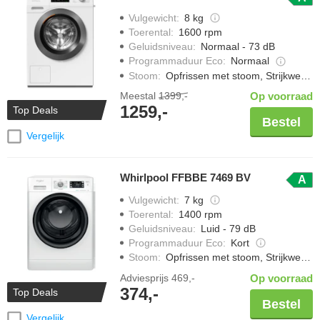
Vulgewicht
:
8 kg
Toerental
:
1600 rpm
Geluidsniveau
:
Normaal - 73 dB
Programmaduur Eco
:
Normaal
Stoom
:
Opfrissen met stoom, Strijkwerk verminderen
Meestal
1399,-
Op voorraad
1259,-
Top Deals
Bestel
Vergelijk
Whirlpool FFBBE 7469 BV
A
Vulgewicht
:
7 kg
Toerental
:
1400 rpm
Geluidsniveau
:
Luid - 79 dB
Programmaduur Eco
:
Kort
Stoom
:
Opfrissen met stoom, Strijkwerk verminderen
Adviesprijs
469,-
Op voorraad
374,-
Top Deals
Bestel
Vergelijk