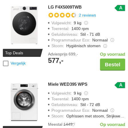
LG F4X5009TWB
A
2 reviews
Vulgewicht
:
9 kg
Toerental
:
1400 rpm
Geluidsniveau
:
Stil - 71 dB
Programmaduur Eco
:
Normaal
Stoom
:
Hygiënisch stomen
Top Deals
Adviesprijs
699,-
Op voorraad
577,-
Vergelijk
Bestel
Miele WED395 WPS
A
Vulgewicht
:
9 kg
Toerental
:
1400 rpm
Geluidsniveau
:
Stil - 72 dB
Programmaduur Eco
:
Normaal
Stoom
:
Opfrissen met stoom, Strijkwerk verminderen
Meestal
1449,-
Op voorraad