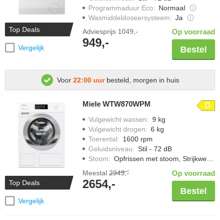
Programmaduur Eco
:
Normaal
Wasmiddeldoseersysteem
:
Ja
Top Deals
Adviesprijs
1049,-
Op voorraad
949,-
Vergelijk
Bestel
Voor
22:00 uur
besteld, morgen in huis
Miele WTW870WPM
D
Vulgewicht wassen
:
9 kg
Vulgewicht drogen
:
6 kg
Toerental
:
1600 rpm
Geluidsniveau
:
Stil - 72 dB
Stoom
:
Opfrissen met stoom, Strijkwerk verminderen
Meestal
2949,-
Op voorraad
2654,-
Top Deals
Bestel
Vergelijk