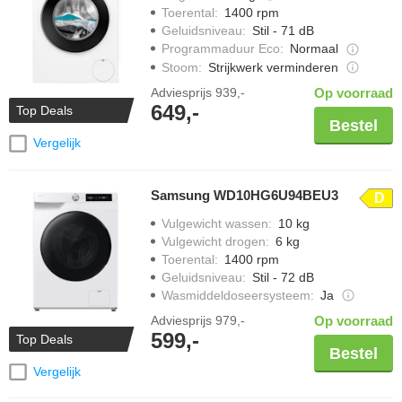
Toerental
:
1400 rpm
Geluidsniveau
:
Stil - 71 dB
Programmaduur Eco
:
Normaal
Stoom
:
Strijkwerk verminderen
Adviesprijs
939,-
Op voorraad
649,-
Top Deals
Bestel
Vergelijk
Samsung WD10HG6U94BEU3
D
Vulgewicht wassen
:
10 kg
Vulgewicht drogen
:
6 kg
Toerental
:
1400 rpm
Geluidsniveau
:
Stil - 72 dB
Wasmiddeldoseersysteem
:
Ja
Adviesprijs
979,-
Op voorraad
599,-
Top Deals
Bestel
Vergelijk