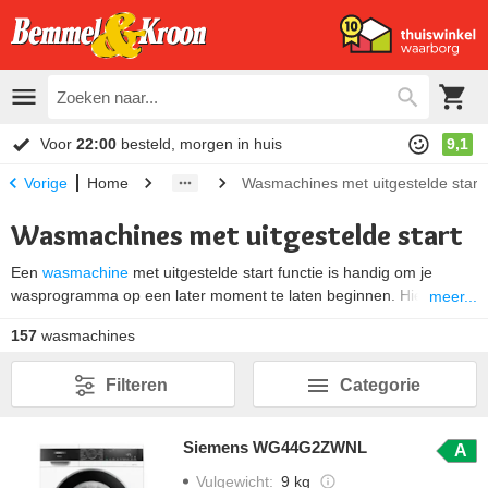
Voor
22:00
besteld, morgen in huis
9,1
Home
Wasmachines met uitgestelde start
Vorige
Wasmachines met uitgestelde start
Een
wasmachine
met uitgestelde start functie is handig om je
wasprogramma op een later moment te laten beginnen. Hiervoor
meer...
doe je het vuile wasgoed en wasmiddel alvast in de machine, maar
157
wasmachines
de start van het programma wordt uitgesteld. Zo profiteren je
bijvoorbeeld van een laag energietarief, of je was laten draaien als
Filteren
Categorie
je niet thuis bent. Maar
“uitgestelde start”
is ook ideaal om het
wasprogramma te starten als je op je werk bent. Dan is je was klaar
als je thuis komt, zodat je jouw kleding direct kunt ophangen of in
Siemens WG44G2ZWNL
A
de droger kunt stoppen.
Vulgewicht
:
9 kg