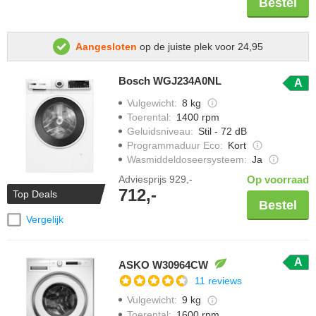
Bestel
Aangesloten
op de juiste plek voor 24,95
Bosch WGJ234A0NL
A
Vulgewicht
:
8 kg
Toerental
:
1400 rpm
Geluidsniveau
:
Stil - 72 dB
Programmaduur Eco
:
Kort
Wasmiddeldoseersysteem
:
Ja
Adviesprijs
929,-
Op voorraad
712,-
Top Deals
Bestel
Vergelijk
A
ASKO W30964CW
11 reviews
Vulgewicht
:
9 kg
Toerental
:
1600 rpm