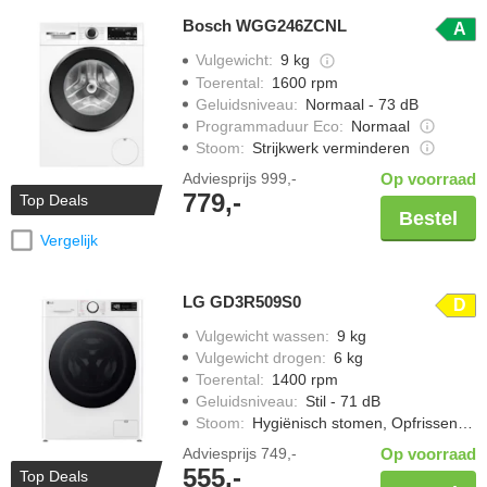
Bosch WGG246ZCNL
A
Vulgewicht
:
9 kg
Toerental
:
1600 rpm
Geluidsniveau
:
Normaal - 73 dB
Programmaduur Eco
:
Normaal
Stoom
:
Strijkwerk verminderen
Adviesprijs
999,-
Op voorraad
779,-
Top Deals
Bestel
Vergelijk
LG GD3R509S0
D
Vulgewicht wassen
:
9 kg
Vulgewicht drogen
:
6 kg
Toerental
:
1400 rpm
Geluidsniveau
:
Stil - 71 dB
Stoom
:
Hygiënisch stomen, Opfrissen met stoom
Adviesprijs
749,-
Op voorraad
555,-
Top Deals