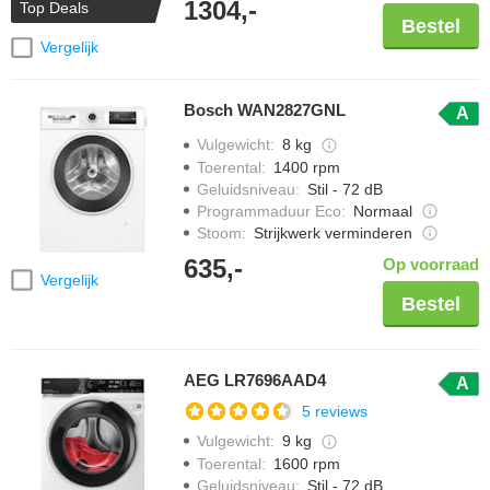
1304,-
Top Deals
Bestel
Vergelijk
Bosch WAN2827GNL
A
Vulgewicht
:
8 kg
Toerental
:
1400 rpm
Geluidsniveau
:
Stil - 72 dB
Programmaduur Eco
:
Normaal
Stoom
:
Strijkwerk verminderen
635,-
Op voorraad
Vergelijk
Bestel
AEG LR7696AAD4
A
5 reviews
Vulgewicht
:
9 kg
Toerental
:
1600 rpm
Geluidsniveau
:
Stil - 72 dB