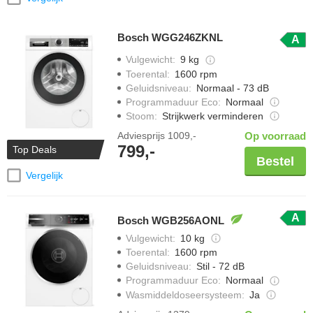
Bosch WGG246ZKNL
A
Vulgewicht
:
9 kg
Toerental
:
1600 rpm
Geluidsniveau
:
Normaal - 73 dB
Programmaduur Eco
:
Normaal
Stoom
:
Strijkwerk verminderen
Adviesprijs
1009,-
Op voorraad
799,-
Top Deals
Bestel
Vergelijk
A
Bosch WGB256AONL
Vulgewicht
:
10 kg
Toerental
:
1600 rpm
Geluidsniveau
:
Stil - 72 dB
Programmaduur Eco
:
Normaal
Wasmiddeldoseersysteem
:
Ja