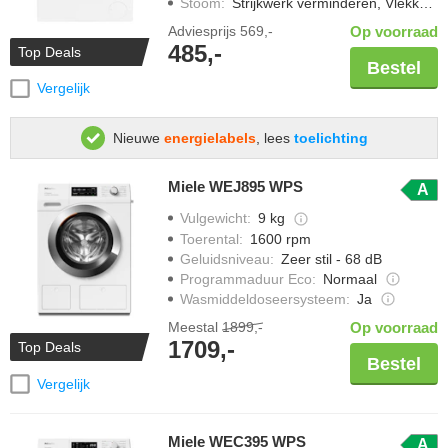
Stoom
:
Strijkwerk verminderen, Vlekken verwijderen met stoom
Adviesprijs
569,-
Op voorraad
485,-
Top Deals
Bestel
Vergelijk
Nieuwe
energielabels
, lees
toelichting
Miele WEJ895 WPS
A
Vulgewicht
:
9 kg
Toerental
:
1600 rpm
Geluidsniveau
:
Zeer stil - 68 dB
Programmaduur Eco
:
Normaal
Wasmiddeldoseersysteem
:
Ja
Meestal
1899,-
Op voorraad
1709,-
Top Deals
Bestel
Vergelijk
Miele WEC395 WPS
A