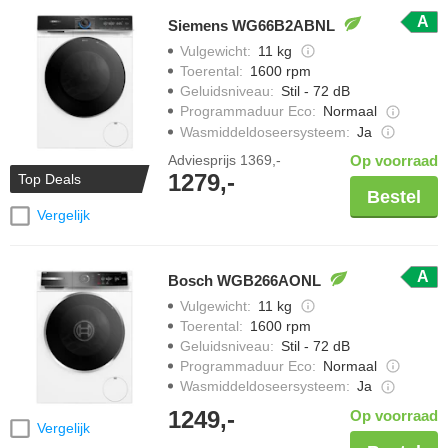
A
Siemens WG66B2ABNL
Vulgewicht
:
11 kg
Toerental
:
1600 rpm
Geluidsniveau
:
Stil - 72 dB
Programmaduur Eco
:
Normaal
Wasmiddeldoseersysteem
:
Ja
Adviesprijs
1369,-
Op voorraad
1279,-
Top Deals
Bestel
Vergelijk
A
Bosch WGB266AONL
Vulgewicht
:
11 kg
Toerental
:
1600 rpm
Geluidsniveau
:
Stil - 72 dB
Programmaduur Eco
:
Normaal
Wasmiddeldoseersysteem
:
Ja
1249,-
Op voorraad
Vergelijk