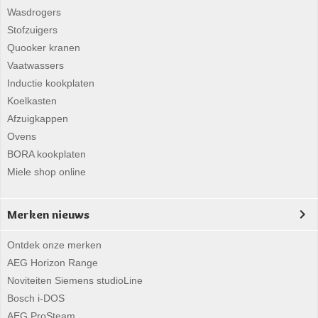
Wasdrogers
Stofzuigers
Quooker kranen
Vaatwassers
Inductie kookplaten
Koelkasten
Afzuigkappen
Ovens
BORA kookplaten
Miele shop online
Merken nieuws
Ontdek onze merken
AEG Horizon Range
Noviteiten Siemens studioLine
Bosch i-DOS
AEG ProSteam