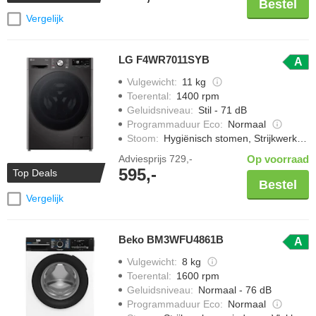
Bestel
Vergelijk
LG F4WR7011SYB
A
Vulgewicht
:
11 kg
Toerental
:
1400 rpm
Geluidsniveau
:
Stil - 71 dB
Programmaduur Eco
:
Normaal
Stoom
:
Hygiënisch stomen, Strijkwerk verminderen
Adviesprijs
729,-
Op voorraad
595,-
Top Deals
Bestel
Vergelijk
Beko BM3WFU4861B
A
Vulgewicht
:
8 kg
Toerental
:
1600 rpm
Geluidsniveau
:
Normaal - 76 dB
Programmaduur Eco
:
Normaal