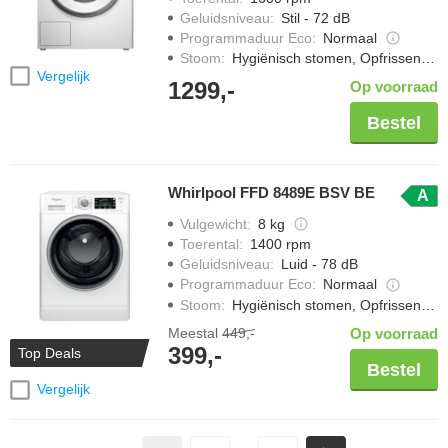
Geluidsniveau
:
Stil - 72 dB
Programmaduur Eco
:
Normaal
Stoom
:
Hygiënisch stomen, Opfrissen met stoom
Vergelijk
1299,-
Op voorraad
Bestel
Whirlpool FFD 8489E BSV BE
A
Vulgewicht
:
8 kg
Toerental
:
1400 rpm
Geluidsniveau
:
Luid - 78 dB
Programmaduur Eco
:
Normaal
Stoom
:
Hygiënisch stomen, Opfrissen met stoom, Strijkwerk verminderen
Meestal
449,-
Op voorraad
399,-
Top Deals
Bestel
Vergelijk