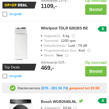
Adviesprijs
1379,-
Op voorraad
1109,-
Bestel
Vergelijk
Whirlpool TDLR 6261BS BE
A
Vulgewicht
:
6 kg
Toerental
:
1200 rpm
Geluidsniveau
:
Luid - 79 dB
Programmaduur Eco
:
Kort
Stoom
:
Nee
Adviesprijs
629,-
Op voorraad
469,-
Top Deals
Bestel
Vergelijk
Klantenservice (
070 - 301 34 74
)
geopend tot 23:00
A
Bosch WGB2540LNL
Vulgewicht
:
10 kg