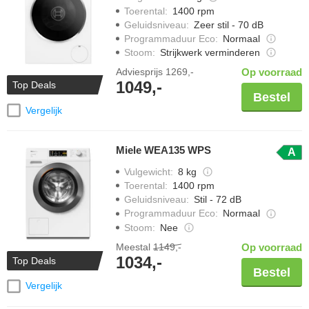
Toerental
:
1400 rpm
Geluidsniveau
:
Zeer stil - 70 dB
Programmaduur Eco
:
Normaal
Stoom
:
Strijkwerk verminderen
Adviesprijs
1269,-
Op voorraad
1049,-
Top Deals
Bestel
Vergelijk
Miele WEA135 WPS
A
Vulgewicht
:
8 kg
Toerental
:
1400 rpm
Geluidsniveau
:
Stil - 72 dB
Programmaduur Eco
:
Normaal
Stoom
:
Nee
Meestal
1149,-
Op voorraad
1034,-
Top Deals
Bestel
Vergelijk