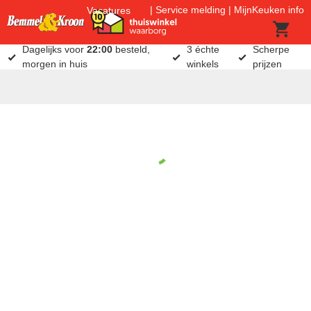
Service melding
MijnKeuken info
Vacatures
Dagelijks voor
22:00
besteld,
3 échte
Scherpe
morgen in huis
winkels
prijzen