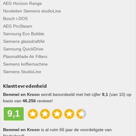
AEG Horizon Range
Noviteiten Siemens studioLine
Bosch i-DOS
AEG ProSteam
Samsung Eco Bubble
Siemens glassdraftAir
Samsung QuickDrive
PlasmaMade Air Filters
Siemens koffiemachine
Siemens StudioLine
Klanttevredenheid
Bemmel en Kroon
wordt beoordeeld met het cijfer
9,1
(van 10) op
basis van
46.256
reviews!
9,1
Bemmel en Kroon
is al ruim 66 jaar de voordeligste van