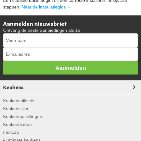
Een stabiele basis begint bij een correcte installatie. Bekijk alle
stappen.
Naar de installatiegids →
.
Aanmelden nieuwsbrief
Ontvang de beste aanbiedingen als 1e
Aanmelden
Keukens
Keukencollectie
Keukenstijlen
Keukenopstellingen
Keukenbladen
next125
i-luminate keukens