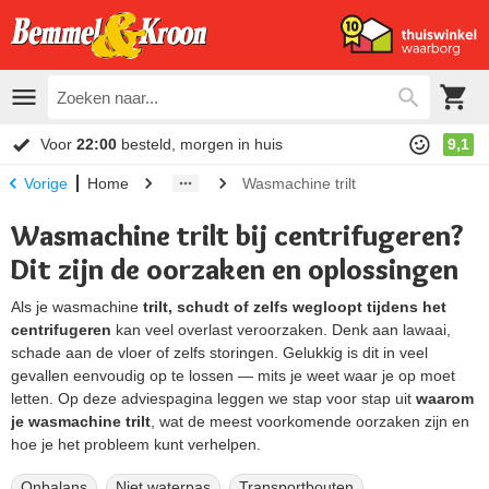
Voor
22:00
besteld, morgen in huis
9,1
Home
Wasmachine trilt
Vorige
Wasmachine trilt bij centrifugeren?
Dit zijn de oorzaken en oplossingen
Als je wasmachine
trilt, schudt of zelfs wegloopt tijdens het
centrifugeren
kan veel overlast veroorzaken. Denk aan lawaai,
schade aan de vloer of zelfs storingen. Gelukkig is dit in veel
gevallen eenvoudig op te lossen — mits je weet waar je op moet
letten. Op deze adviespagina leggen we stap voor stap uit
waarom
je wasmachine trilt
, wat de meest voorkomende oorzaken zijn en
hoe je het probleem kunt verhelpen.
Onbalans
Niet waterpas
Transportbouten