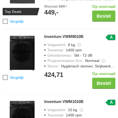
Meestal
499,-
Op voorraad
449,-
Top Deals
Bestel
Vergelijk
Inventum VWM8010B
A
Vulgewicht
:
8 kg
Toerental
:
1400 rpm
Geluidsniveau
:
Stil - 72 dB
Programmaduur Eco
:
Normaal
Stoom
:
Hygiënisch stomen, Strijkwerk verminderen
424,71
Op voorraad
Vergelijk
Bestel
Inventum VWM1010B
A
Vulgewicht
:
10 kg
Toerental
:
1400 rpm