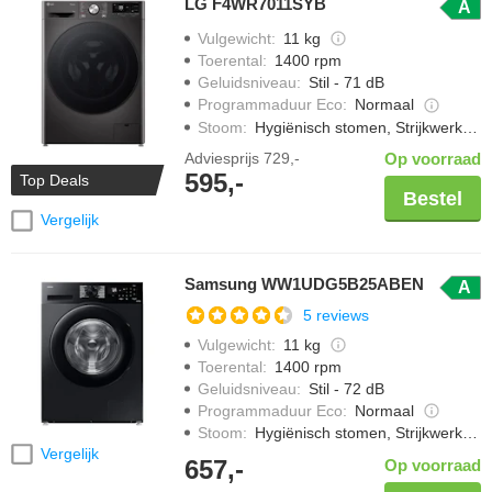
LG F4WR7011SYB
A
inhaalslag.
Vulgewicht
:
11 kg
Toerental
:
1400 rpm
Geluidsniveau
:
Stil - 71 dB
Programmaduur Eco
:
Normaal
Stoom
:
Hygiënisch stomen, Strijkwerk verminderen
Adviesprijs
729,-
Op voorraad
595,-
Top Deals
Bestel
Vergelijk
Samsung WW1UDG5B25ABEN
A
5 reviews
Vulgewicht
:
11 kg
Toerental
:
1400 rpm
Geluidsniveau
:
Stil - 72 dB
Programmaduur Eco
:
Normaal
Stoom
:
Hygiënisch stomen, Strijkwerk verminderen
Vergelijk
657,-
Op voorraad