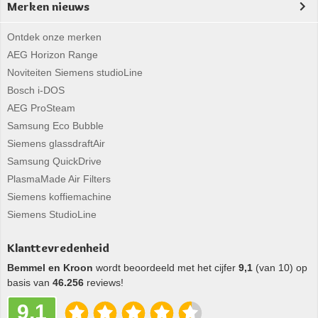
Merken nieuws
Ontdek onze merken
AEG Horizon Range
Noviteiten Siemens studioLine
Bosch i-DOS
AEG ProSteam
Samsung Eco Bubble
Siemens glassdraftAir
Samsung QuickDrive
PlasmaMade Air Filters
Siemens koffiemachine
Siemens StudioLine
Klanttevredenheid
Bemmel en Kroon
wordt beoordeeld met het cijfer
9,1
(van 10) op
basis van
46.256
reviews!
9,1