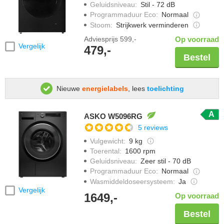
Geluidsniveau
:
Stil - 72 dB
Programmaduur Eco
:
Normaal
Stoom
:
Strijkwerk verminderen
Adviesprijs
599,-
Op voorraad
Vergelijk
479,-
Bestel
Nieuwe
energielabels
, lees
toelichting
A
ASKO W5096RG
5 reviews
Vulgewicht
:
9 kg
Toerental
:
1600 rpm
Geluidsniveau
:
Zeer stil - 70 dB
Programmaduur Eco
:
Normaal
Wasmiddeldoseersysteem
:
Ja
Vergelijk
1649,-
Op voorraad
Bestel