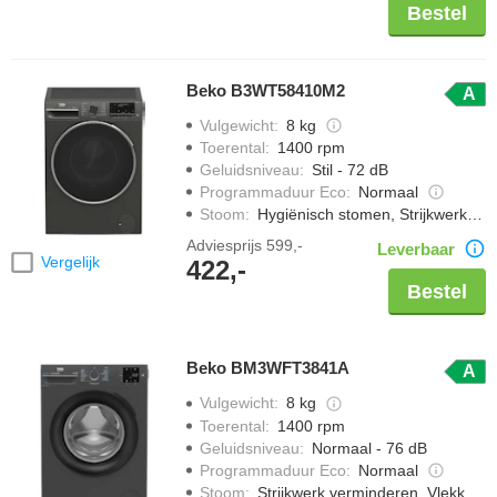
Bestel
Beko B3WT58410M2
A
Vulgewicht
:
8 kg
Toerental
:
1400 rpm
Geluidsniveau
:
Stil - 72 dB
Programmaduur Eco
:
Normaal
Stoom
:
Hygiënisch stomen, Strijkwerk verminderen, Vlekken verwijderen met stoom, Opfrissen met stoom
Adviesprijs
599,-
Leverbaar
Vergelijk
422,-
Bestel
Beko BM3WFT3841A
A
Vulgewicht
:
8 kg
Toerental
:
1400 rpm
Geluidsniveau
:
Normaal - 76 dB
Programmaduur Eco
:
Normaal
Stoom
:
Strijkwerk verminderen, Vlekken verwijderen met stoom