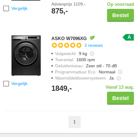
Adviesprijs
1109,-
Op voorraad
Vergelijk
875,-
Bestel
A
ASKO W7096XG
3 reviews
Vulgewicht
:
9 kg
Toerental
:
1600 rpm
Geluidsniveau
:
Zeer stil - 70 dB
Programmaduur Eco
:
Normaal
Wasmiddeldoseersysteem
:
Ja
Vergelijk
1849,-
Vanaf 13 aug.
Bestel
1