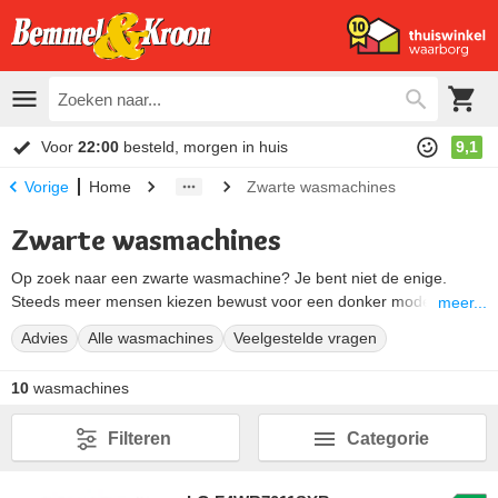
Voor
22:00
besteld, morgen in huis
9,1
Home
Zwarte wasmachines
Vorige
Zwarte wasmachines
Op zoek naar een zwarte wasmachine? Je bent niet de enige.
Steeds meer mensen kiezen bewust voor een donker model in
meer...
plaats van het standaard wit. Logisch, want een zwarte
Advies
Alle wasmachines
Veelgestelde vragen
wasmachine oogt luxe en geeft je wasruimte een verzorgde
uitstraling. Hieronder vind je ons complete aanbod in zwart,
10
wasmachines
antraciet en donkergrijs (manhattan grey), plus advies om de juiste
te kiezen.
Filteren
Categorie
Goed om te weten: wasmachines vallen onder witgoed, maar wit
hoeft allang niet meer. Waar de
zwarte koelkast
al helemaal is
ingeburgerd, maakt de wasmachine in het zwart nu een flinke