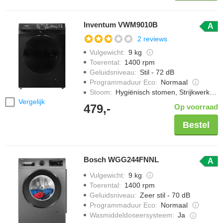
Inventum VWM9010B
A
2 reviews
Vulgewicht
:
9 kg
Toerental
:
1400 rpm
Geluidsniveau
:
Stil - 72 dB
Programmaduur Eco
:
Normaal
Stoom
:
Hygiënisch stomen, Strijkwerk verminderen
Vergelijk
479,-
Op voorraad
Bestel
Bosch WGG244FNNL
A
Vulgewicht
:
9 kg
Toerental
:
1400 rpm
Geluidsniveau
:
Zeer stil - 70 dB
Programmaduur Eco
:
Normaal
Wasmiddeldoseersysteem
:
Ja