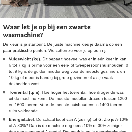
Waar let je op bij een zwarte
wasmachine?
De kleur is je startpunt. De juiste machine kies je daarna op een
paar praktische punten. We zetten ze voor je op een rij.
Vulgewicht (kg)
. Dit bepaalt hoeveel was er in één keer in kan.
6 tot 7 kg is prima voor een een- of tweepersoonshuishouden, 8
tot 9 kg is de gulden middenweg voor de meeste gezinnen, en
10 kg of meer is handig bij grote gezinnen of als je vaak
dekbedden wast.
Toerental (tpm)
. Hoe hoger het toerental, hoe droger de was
uit de machine komt. De meeste modellen draaien tussen 1200
en 1600 toeren. Voor de meeste huishoudens is 1400 toeren
ruim voldoende.
Energielabel
. De schaal loopt van A (zuinig) tot G. Zie je A-10%
of A-30%? Dan is de machine nog eens 10% of 30% zuiniger
dan een standaard A-model. Dat merk je op je energierekening.