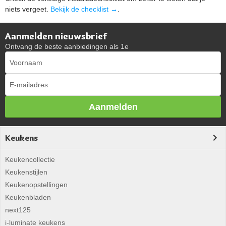
niets vergeet.
Bekijk de checklist →
.
Aanmelden nieuwsbrief
Ontvang de beste aanbiedingen als 1e
Aanmelden
Keukens
Keukencollectie
Keukenstijlen
Keukenopstellingen
Keukenbladen
next125
i-luminate keukens