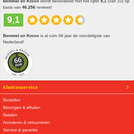
Bemmel en Kroon
wordt beoordeeld met het cijfer
9,1
(van 10) op
basis van
46.256
reviews!
9,1
Bemmel en Kroon
is al ruim 66 jaar de voordeligste van
Nederland!
Klantenservice
Bestellen
Bezorgen & afhalen
Betalen
Annuleren & retourneren
Service & garantie