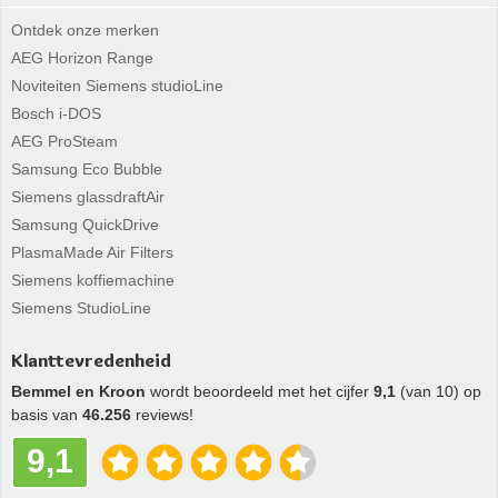
Ontdek onze merken
AEG Horizon Range
Noviteiten Siemens studioLine
Bosch i-DOS
AEG ProSteam
Samsung Eco Bubble
Siemens glassdraftAir
Samsung QuickDrive
PlasmaMade Air Filters
Siemens koffiemachine
Siemens StudioLine
Klanttevredenheid
Bemmel en Kroon
wordt beoordeeld met het cijfer
9,1
(van 10) op
basis van
46.256
reviews!
9,1