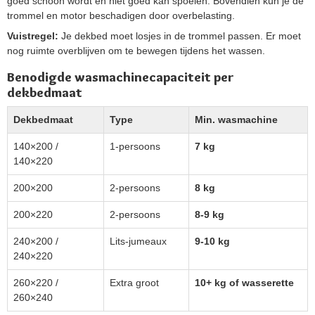
goed schoon wordt en niet goed kan spoelen. Bovendien kun je de
trommel en motor beschadigen door overbelasting.
Vuistregel:
Je dekbed moet losjes in de trommel passen. Er moet
nog ruimte overblijven om te bewegen tijdens het wassen.
Benodigde wasmachinecapaciteit per
dekbedmaat
Dekbedmaat
Type
Min. wasmachine
140×200 /
1-persoons
7 kg
140×220
200×200
2-persoons
8 kg
200×220
2-persoons
8-9 kg
240×200 /
Lits-jumeaux
9-10 kg
240×220
260×220 /
Extra groot
10+ kg of wasserette
260×240