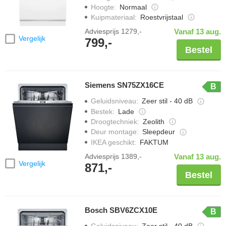
Hoogte
:
Normaal
Kuipmateriaal
:
Roestvrijstaal
Adviesprijs
1279,-
Vanaf 13 aug.
Vergelijk
799,-
Bestel
Siemens SN75ZX16CE
B
Geluidsniveau
:
Zeer stil - 40 dB
Bestek
:
Lade
Droogtechniek
:
Zeolith
Deur montage
:
Sleepdeur
IKEA geschikt
:
FAKTUM
Adviesprijs
1389,-
Vanaf 13 aug.
Vergelijk
871,-
Bestel
Bosch SBV6ZCX10E
B
Geluidsniveau
:
Zeer stil - 40 dB