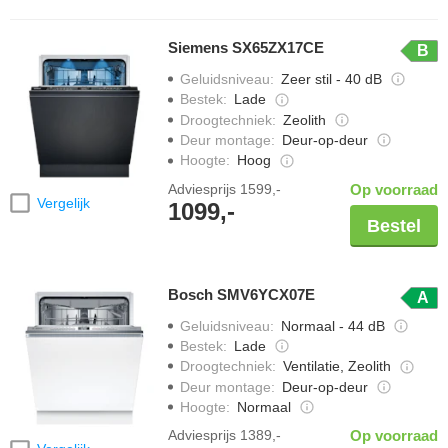
Siemens SX65ZX17CE
B
Geluidsniveau
:
Zeer stil - 40 dB
Bestek
:
Lade
Droogtechniek
:
Zeolith
Deur montage
:
Deur-op-deur
Hoogte
:
Hoog
Adviesprijs
1599,-
Op voorraad
Vergelijk
1099,-
Bestel
Bosch SMV6YCX07E
A
Geluidsniveau
:
Normaal - 44 dB
Bestek
:
Lade
Droogtechniek
:
Ventilatie, Zeolith
Deur montage
:
Deur-op-deur
Hoogte
:
Normaal
Adviesprijs
1389,-
Op voorraad