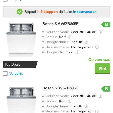
Bepaal in
5 stappen
de juiste
inbouwmaten
Bosch SMV6ZB805E
B
Geluidsniveau
:
Zeer stil - 40 dB
Bestek
:
Korf
Droogtechniek
:
Zeolith
Deur montage
:
Deur-op-deur
Hoogte
:
Normaal
Op voorraad
Top Deals
Bel
Vergelijk
Bosch SBV6ZB805E
B
Geluidsniveau
:
Zeer stil - 40 dB
Bestek
:
Korf
Droogtechniek
:
Zeolith
Deur montage
:
Deur-op-deur