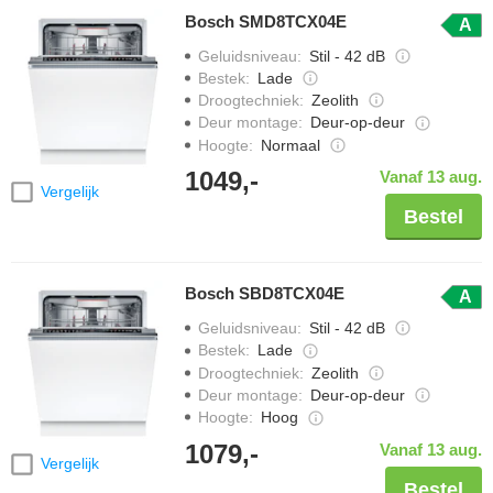
Bosch SMD8TCX04E
A
Geluidsniveau
:
Stil - 42 dB
Bestek
:
Lade
Droogtechniek
:
Zeolith
Deur montage
:
Deur-op-deur
Hoogte
:
Normaal
1049,-
Vanaf 13 aug.
Vergelijk
Bestel
Bosch SBD8TCX04E
A
Geluidsniveau
:
Stil - 42 dB
Bestek
:
Lade
Droogtechniek
:
Zeolith
Deur montage
:
Deur-op-deur
Hoogte
:
Hoog
1079,-
Vanaf 13 aug.
Vergelijk
Bestel