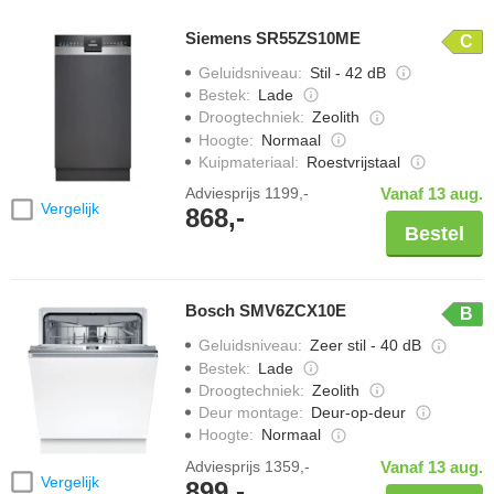
Siemens SR55ZS10ME
C
Geluidsniveau
:
Stil - 42 dB
Bestek
:
Lade
Droogtechniek
:
Zeolith
Hoogte
:
Normaal
Kuipmateriaal
:
Roestvrijstaal
Adviesprijs
1199,-
Vanaf 13 aug.
Vergelijk
868,-
Bestel
Bosch SMV6ZCX10E
B
Geluidsniveau
:
Zeer stil - 40 dB
Bestek
:
Lade
Droogtechniek
:
Zeolith
Deur montage
:
Deur-op-deur
Hoogte
:
Normaal
Adviesprijs
1359,-
Vanaf 13 aug.
Vergelijk
899,-