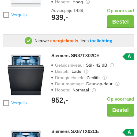
Hoogte
:
Hoog
Adviesprijs
1439,-
Op voorraad
Vergelijk
939,-
Bestel
Nieuwe
energielabels
, lees
toelichting
Siemens SN87TX02CE
A
Geluidsniveau
:
Stil - 42 dB
Bestek
:
Lade
Droogtechniek
:
Zeolith
Deur montage
:
Deur-op-deur
Hoogte
:
Normaal
952,-
Op voorraad
Vergelijk
Bestel
Siemens SX87TX02CE
A