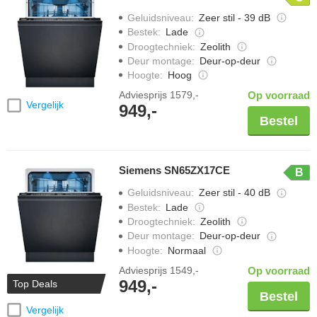
Geluidsniveau
:
Zeer stil - 39 dB
Bestek
:
Lade
Droogtechniek
:
Zeolith
Deur montage
:
Deur-op-deur
Hoogte
:
Hoog
Adviesprijs
1579,-
Op voorraad
Vergelijk
949,-
Bestel
Siemens SN65ZX17CE
B
Geluidsniveau
:
Zeer stil - 40 dB
Bestek
:
Lade
Droogtechniek
:
Zeolith
Deur montage
:
Deur-op-deur
Hoogte
:
Normaal
Adviesprijs
1549,-
Op voorraad
949,-
Top Deals
Bestel
Vergelijk