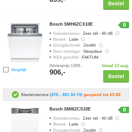
Bestel
Bosch SMH6ZCX10E
B
Geluidsniveau
:
Zeer stil - 40 dB
Bestek
:
Lade
Droogtechniek
:
Zeolith
Deur montage
:
Sleepdeur
IKEA geschikt
:
FAKTUM
Adviesprijs
1389,-
Vanaf 13 aug.
Vergelijk
906,-
Bestel
Klantenservice (
070 - 301 34 74
)
geopend tot 23:00
Bosch SMI6ZCS10E
B
Geluidsniveau
:
Zeer stil - 40 dB
Bestek
:
Lade
Droogtechniek
:
Zeolith