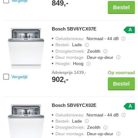
Vergelijk
849,-
Bestel
Bosch SBV6YCX07E
A
Geluidsniveau
:
Normaal - 44 dB
Bestek
:
Lade
Droogtechniek
:
Zeolith
Deur montage
:
Deur-op-deur
Hoogte
:
Hoog
Adviesprijs
1439,-
Op voorraad
Vergelijk
902,-
Bestel
Bosch SBV6YCX02E
A
Geluidsniveau
:
Normaal - 44 dB
Bestek
:
Lade
Droogtechniek
:
Zeolith
Deur montage
:
Deur-op-deur