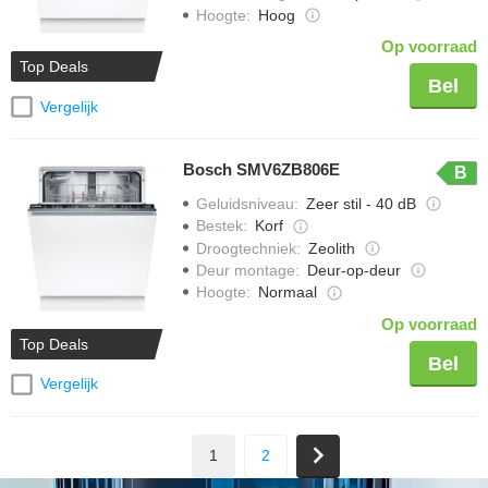
Hoogte
:
Hoog
Op voorraad
Top Deals
Bel
Vergelijk
Bosch SMV6ZB806E
B
Geluidsniveau
:
Zeer stil - 40 dB
Bestek
:
Korf
Droogtechniek
:
Zeolith
Deur montage
:
Deur-op-deur
Hoogte
:
Normaal
Op voorraad
Top Deals
Bel
Vergelijk
1
2