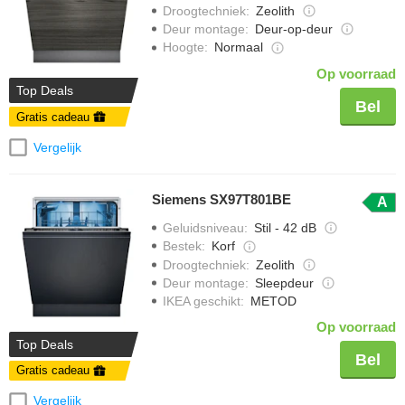
Droogtechniek
:
Zeolith
Deur montage
:
Deur-op-deur
Hoogte
:
Normaal
Op voorraad
Top Deals
Bel
Gratis cadeau
Vergelijk
Siemens SX97T801BE
A
Geluidsniveau
:
Stil - 42 dB
Bestek
:
Korf
Droogtechniek
:
Zeolith
Deur montage
:
Sleepdeur
IKEA geschikt
:
METOD
Op voorraad
Top Deals
Bel
Gratis cadeau
Vergelijk