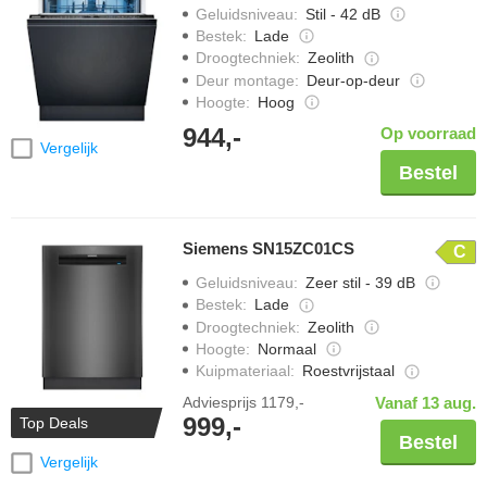
Geluidsniveau
:
Stil - 42 dB
Bestek
:
Lade
Droogtechniek
:
Zeolith
Deur montage
:
Deur-op-deur
Hoogte
:
Hoog
944,-
Op voorraad
Vergelijk
Bestel
Siemens SN15ZC01CS
C
Geluidsniveau
:
Zeer stil - 39 dB
Bestek
:
Lade
Droogtechniek
:
Zeolith
Hoogte
:
Normaal
Kuipmateriaal
:
Roestvrijstaal
Adviesprijs
1179,-
Vanaf 13 aug.
999,-
Top Deals
Bestel
Vergelijk