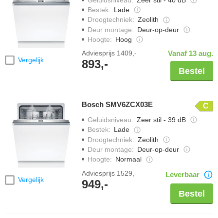
Bestek
:
Lade
Droogtechniek
:
Zeolith
Deur montage
:
Deur-op-deur
Hoogte
:
Hoog
Adviesprijs
1409,-
Vanaf 13 aug.
Vergelijk
893,-
Bestel
Bosch SMV6ZCX03E
C
Geluidsniveau
:
Zeer stil - 39 dB
Bestek
:
Lade
Droogtechniek
:
Zeolith
Deur montage
:
Deur-op-deur
Hoogte
:
Normaal
Adviesprijs
1529,-
Leverbaar
Vergelijk
949,-
Bestel