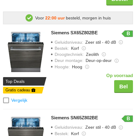
Voor
22:00 uur
besteld, morgen in huis
Siemens SX65Z802BE
B
Geluidsniveau
:
Zeer stil - 40 dB
Bestek
:
Korf
Droogtechniek
:
Zeolith
Deur montage
:
Deur-op-deur
Hoogte
:
Hoog
Op voorraad
Top Deals
Bel
Gratis cadeau
Vergelijk
Siemens SN65Z802BE
B
Geluidsniveau
:
Zeer stil - 40 dB
Bestek
:
Korf