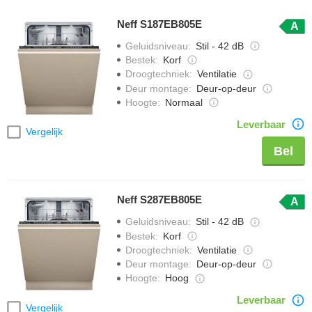
Neff S187EB805E
A
Geluidsniveau
:
Stil - 42 dB
Bestek
:
Korf
Droogtechniek
:
Ventilatie
Deur montage
:
Deur-op-deur
Hoogte
:
Normaal
Leverbaar
Vergelijk
Bel
Neff S287EB805E
A
Geluidsniveau
:
Stil - 42 dB
Bestek
:
Korf
Droogtechniek
:
Ventilatie
Deur montage
:
Deur-op-deur
Hoogte
:
Hoog
Leverbaar
Vergelijk