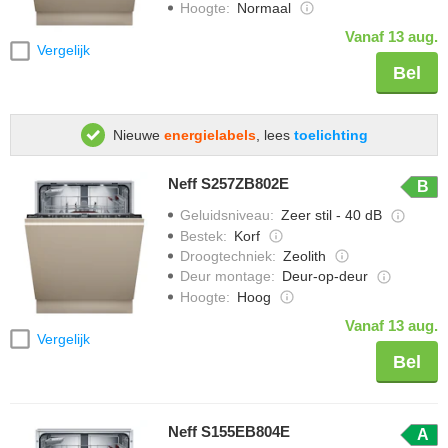
Hoogte
:
Normaal
Vanaf 13 aug.
Vergelijk
Bel
Nieuwe
energielabels
, lees
toelichting
Neff S257ZB802E
B
Geluidsniveau
:
Zeer stil - 40 dB
Bestek
:
Korf
Droogtechniek
:
Zeolith
Deur montage
:
Deur-op-deur
Hoogte
:
Hoog
Vanaf 13 aug.
Vergelijk
Bel
Neff S155EB804E
A