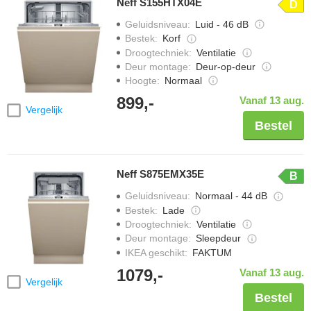
Neff S155HTX04E
D
juiste NEFF vaatwasser voor jouw keuken te kiezen.
Geluidsniveau
:
Luid - 46 dB
Bestek
:
Korf
Droogtechniek
:
Ventilatie
Deur montage
:
Deur-op-deur
Hoogte
:
Normaal
899,-
Vanaf 13 aug.
Vergelijk
Bestel
Neff S875EMX35E
B
Geluidsniveau
:
Normaal - 44 dB
Bestek
:
Lade
Droogtechniek
:
Ventilatie
Deur montage
:
Sleepdeur
IKEA geschikt
:
FAKTUM
1079,-
Vanaf 13 aug.
Vergelijk
Bestel