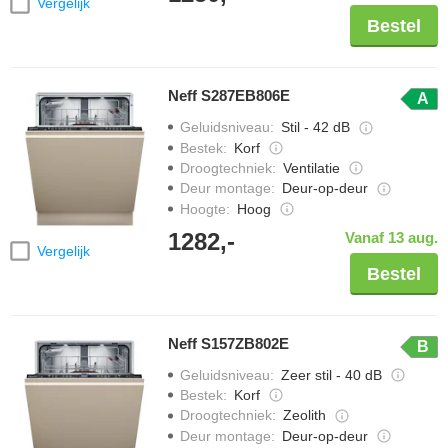
Vergelijk
Bestel
Neff S287EB806E
A
Geluidsniveau
:
Stil - 42 dB
Bestek
:
Korf
Droogtechniek
:
Ventilatie
Deur montage
:
Deur-op-deur
Hoogte
:
Hoog
1282,-
Vanaf 13 aug.
Vergelijk
Bestel
Neff S157ZB802E
B
Geluidsniveau
:
Zeer stil - 40 dB
Bestek
:
Korf
Droogtechniek
:
Zeolith
Deur montage
:
Deur-op-deur