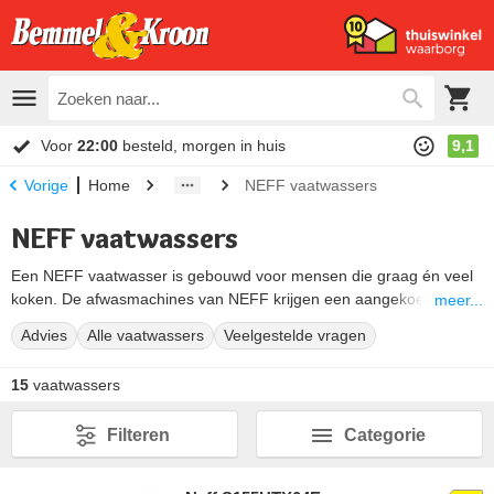
Voor
22:00
besteld, morgen in huis
9,1
Home
NEFF vaatwassers
Vorige
NEFF vaatwassers
Een NEFF vaatwasser is gebouwd voor mensen die graag én veel
koken. De afwasmachines van NEFF krijgen een aangekoekte pan,
meer...
beslagen glaswerk en een ingebrande ovenschaal weer schoon.
Advies
Alle vaatwassers
Veelgestelde vragen
Naast een ruime keuze aan reinigingsprogramma’s en slimme
functies vallen NEFF vaatwassers vooral op door hun flexibele
15
vaatwassers
korven en stille werking.
Handig om te weten: NEFF ordent het aanbod met een serie-
Filteren
Categorie
nummer, van N50 tot en met N90. Aan dat nummer zie je meteen
welk uitrustingsniveau je krijgt. Hieronder lopen we de series langs,
leggen we de typische NEFF-technologie uit en helpen we je de