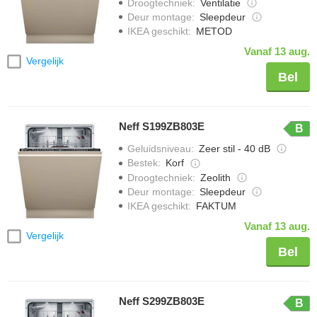
Droogtechniek
:
Ventilatie
Deur montage
:
Sleepdeur
IKEA geschikt
:
METOD
Vanaf 13 aug.
Vergelijk
Bel
Neff S199ZB803E
B
Geluidsniveau
:
Zeer stil - 40 dB
Bestek
:
Korf
Droogtechniek
:
Zeolith
Deur montage
:
Sleepdeur
IKEA geschikt
:
FAKTUM
Vanaf 13 aug.
Vergelijk
Bel
Neff S299ZB803E
B