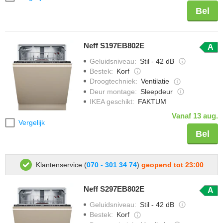
Bel
Neff S197EB802E
A
Geluidsniveau
:
Stil - 42 dB
Bestek
:
Korf
Droogtechniek
:
Ventilatie
Deur montage
:
Sleepdeur
IKEA geschikt
:
FAKTUM
Vanaf 13 aug.
Vergelijk
Bel
Klantenservice (
070 - 301 34 74
)
geopend tot 23:00
Neff S297EB802E
A
Geluidsniveau
:
Stil - 42 dB
Bestek
:
Korf