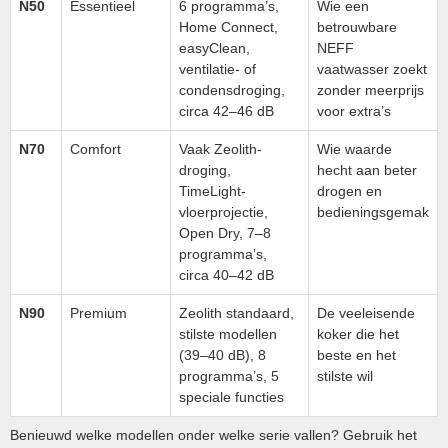
N50
Essentieel
6 programma’s,
Wie een
Home Connect,
betrouwbare
easyClean,
NEFF
ventilatie- of
vaatwasser zoekt
condensdroging,
zonder meerprijs
circa 42–46 dB
voor extra’s
N70
Comfort
Vaak Zeolith-
Wie waarde
droging,
hecht aan beter
TimeLight-
drogen en
vloerprojectie,
bedieningsgemak
Open Dry, 7–8
programma’s,
circa 40–42 dB
N90
Premium
Zeolith standaard,
De veeleisende
stilste modellen
koker die het
(39–40 dB), 8
beste en het
programma’s, 5
stilste wil
speciale functies
Benieuwd welke modellen onder welke serie vallen? Gebruik het