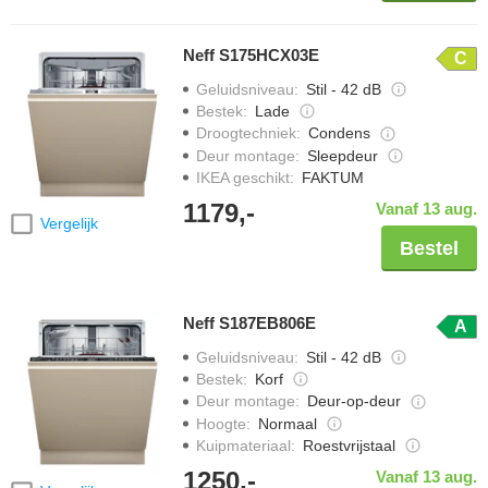
Neff S175HCX03E
C
Geluidsniveau
:
Stil - 42 dB
Bestek
:
Lade
Droogtechniek
:
Condens
Deur montage
:
Sleepdeur
IKEA geschikt
:
FAKTUM
1179,-
Vanaf 13 aug.
Vergelijk
Bestel
Neff S187EB806E
A
Geluidsniveau
:
Stil - 42 dB
Bestek
:
Korf
Deur montage
:
Deur-op-deur
Hoogte
:
Normaal
Kuipmateriaal
:
Roestvrijstaal
1250,-
Vanaf 13 aug.