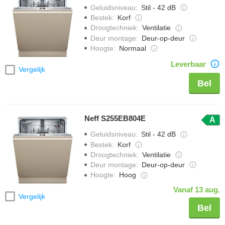
Geluidsniveau
:
Stil - 42 dB
Bestek
:
Korf
Droogtechniek
:
Ventilatie
Deur montage
:
Deur-op-deur
Hoogte
:
Normaal
Leverbaar
Vergelijk
Bel
Neff S255EB804E
A
Geluidsniveau
:
Stil - 42 dB
Bestek
:
Korf
Droogtechniek
:
Ventilatie
Deur montage
:
Deur-op-deur
Hoogte
:
Hoog
Vanaf 13 aug.
Vergelijk
Bel