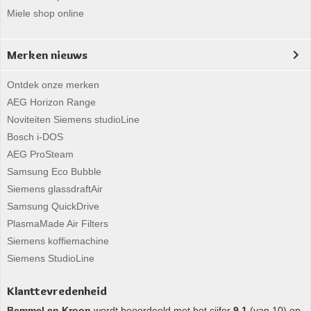
Miele shop online
Merken nieuws
Ontdek onze merken
AEG Horizon Range
Noviteiten Siemens studioLine
Bosch i-DOS
AEG ProSteam
Samsung Eco Bubble
Siemens glassdraftAir
Samsung QuickDrive
PlasmaMade Air Filters
Siemens koffiemachine
Siemens StudioLine
Klanttevredenheid
Bemmel en Kroon
wordt beoordeeld met het cijfer
9,1
(van 10) op