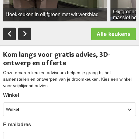
Olijfgroene
Hoekkeuken in olijfgroen met wit werkblad
massief hou
Alle keukens
Kom langs voor gratis advies, 3D-
ontwerp en offerte
Onze ervaren keuken adviseurs helpen je graag bij het
samenstellen en ontwerpen van je droomkeuken. Kies een winkel
voor vrijblijvend advies.
Winkel
Winkel
E-mailadres