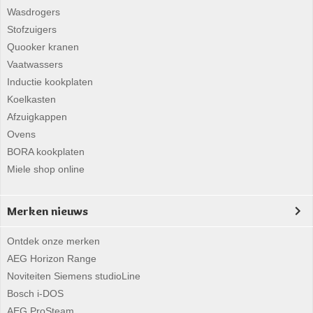
Wasdrogers
Stofzuigers
Quooker kranen
Vaatwassers
Inductie kookplaten
Koelkasten
Afzuigkappen
Ovens
BORA kookplaten
Miele shop online
Merken nieuws
Ontdek onze merken
AEG Horizon Range
Noviteiten Siemens studioLine
Bosch i-DOS
AEG ProSteam