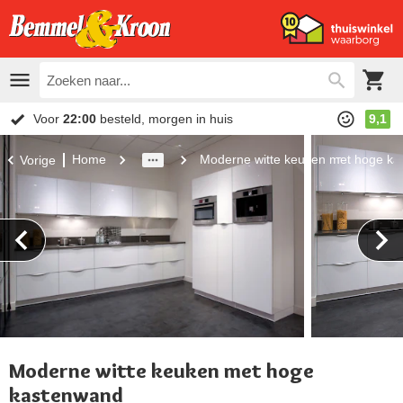
Voor
22:00
besteld, morgen in huis
9,1
Home
Moderne witte keuken met hoge k
Vorige
Moderne witte keuken met hoge
kastenwand