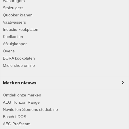
Wasdrogers
Stofzuigers
Quooker kranen
Vaatwassers
Inductie kookplaten
Koelkasten
Afzuigkappen
Ovens
BORA kookplaten
Miele shop online
Merken nieuws
Ontdek onze merken
AEG Horizon Range
Noviteiten Siemens studioLine
Bosch i-DOS
AEG ProSteam