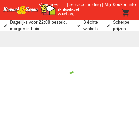
Service melding
MijnKeuken info
Vacatures
Dagelijks voor
22:00
besteld,
3 échte
Scherpe
morgen in huis
winkels
prijzen