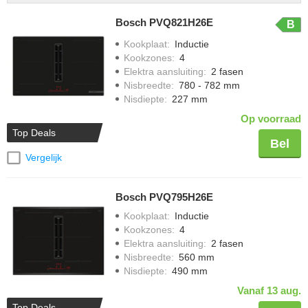
Bosch PVQ821H26E
B
Kookplaat
:
Inductie
Kookzones
:
4
Elektra aansluiting
:
2 fasen
Nisbreedte
:
780 - 782 mm
Nisdiepte
:
227 mm
Op voorraad
Top Deals
Bel
Vergelijk
Bosch PVQ795H26E
Kookplaat
:
Inductie
Kookzones
:
4
Elektra aansluiting
:
2 fasen
Nisbreedte
:
560 mm
Nisdiepte
:
490 mm
Vanaf 13 aug.
Top Deals