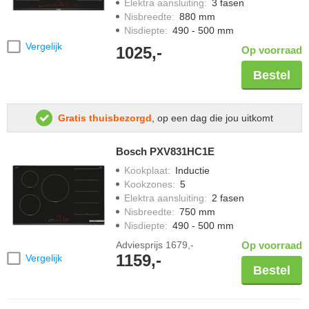
Elektra aansluiting
:
3 fasen
Nisbreedte
:
880 mm
Nisdiepte
:
490 - 500 mm
Vergelijk
1025,-
Op voorraad
Bestel
Gratis thuisbezorgd
, op een dag die jou uitkomt
Bosch PXV831HC1E
Kookplaat
:
Inductie
Kookzones
:
5
Elektra aansluiting
:
2 fasen
Nisbreedte
:
750 mm
Nisdiepte
:
490 - 500 mm
Adviesprijs
1679,-
Op voorraad
1159,-
Vergelijk
Bestel