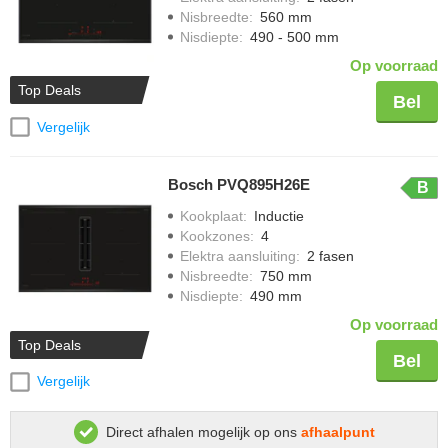
Nisbreedte
:
560 mm
Nisdiepte
:
490 - 500 mm
Op voorraad
Top Deals
Bel
Vergelijk
Bosch PVQ895H26E
B
Kookplaat
:
Inductie
Kookzones
:
4
Elektra aansluiting
:
2 fasen
Nisbreedte
:
750 mm
Nisdiepte
:
490 mm
Op voorraad
Top Deals
Bel
Vergelijk
Direct afhalen mogelijk op ons
afhaalpunt