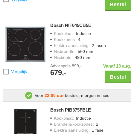
Bestel
Bosch NIF645CB5E
Kookplaat
:
Inductie
Kookzones
:
4
Elektra aansluiting
:
2 fasen
Nisbreedte
:
560 mm
Nisdiepte
:
490 mm
Adviesprijs
899,-
Vanaf 13 aug.
679,-
Vergelijk
Bestel
Voor
22:00 uur
besteld, morgen in huis
Bosch PIB375FB1E
Kookplaat
:
Inductie
Branders/kookzones
:
2
Elektra aansluiting
:
1 fase