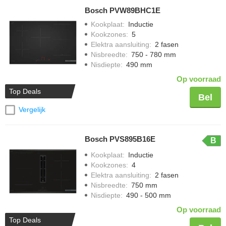
Bosch PVW89BHC1E
Kookplaat
:
Inductie
Kookzones
:
5
Elektra aansluiting
:
2 fasen
Nisbreedte
:
750 - 780 mm
Nisdiepte
:
490 mm
Op voorraad
Top Deals
Bel
Vergelijk
Bosch PVS895B16E
B
Kookplaat
:
Inductie
Kookzones
:
4
Elektra aansluiting
:
2 fasen
Nisbreedte
:
750 mm
Nisdiepte
:
490 - 500 mm
Op voorraad
Top Deals