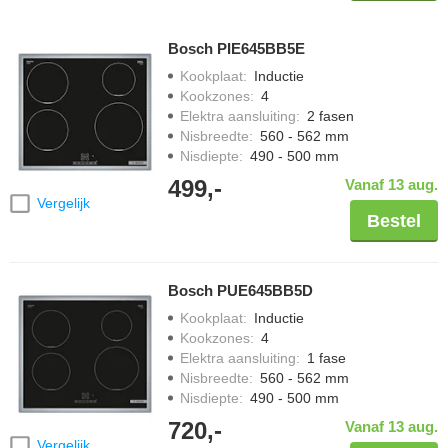
Bosch PIE645BB5E
Kookplaat
:
Inductie
Kookzones
:
4
Elektra aansluiting
:
2 fasen
Nisbreedte
:
560 - 562 mm
Nisdiepte
:
490 - 500 mm
499,-
Vanaf 13 aug.
Vergelijk
Bestel
Bosch PUE645BB5D
Kookplaat
:
Inductie
Kookzones
:
4
Elektra aansluiting
:
1 fase
Nisbreedte
:
560 - 562 mm
Nisdiepte
:
490 - 500 mm
720,-
Vanaf 13 aug.
Vergelijk