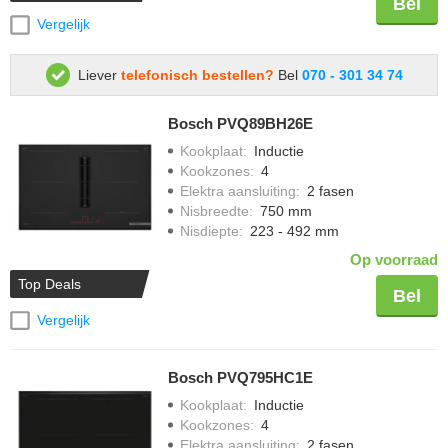
Bel
Vergelijk
Liever
telefonisch bestellen?
Bel
070 - 301 34 74
Bosch PVQ89BH26E
Kookplaat
:
Inductie
Kookzones
:
4
Elektra aansluiting
:
2 fasen
Nisbreedte
:
750 mm
Nisdiepte
:
223 - 492 mm
Op voorraad
Top Deals
Bel
Vergelijk
Bosch PVQ795HC1E
Kookplaat
:
Inductie
Kookzones
:
4
Elektra aansluiting
:
2 fasen