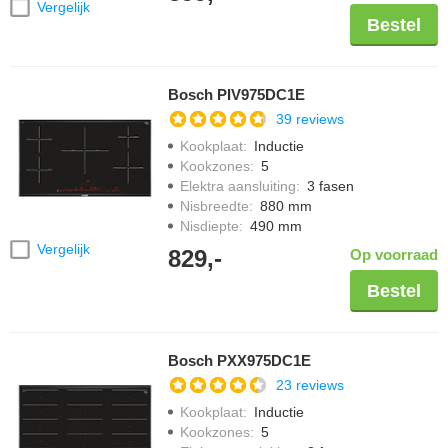
Vergelijk
Bestel
Bosch PIV975DC1E
39 reviews
Kookplaat
:
Inductie
Kookzones
:
5
Elektra aansluiting
:
3 fasen
Nisbreedte
:
880 mm
Nisdiepte
:
490 mm
Vergelijk
829,-
Op voorraad
Bestel
Bosch PXX975DC1E
23 reviews
Kookplaat
:
Inductie
Kookzones
:
5