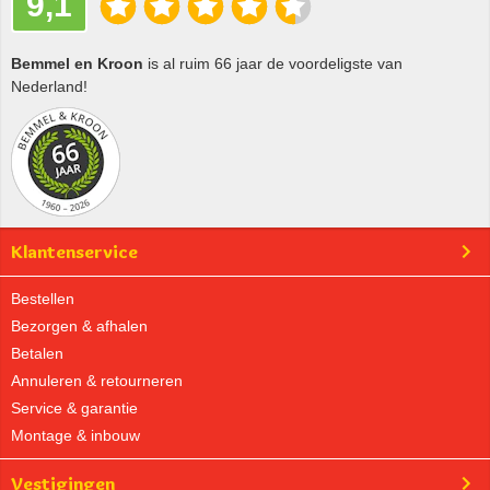
9,1
Bemmel en Kroon
is al ruim 66 jaar de voordeligste van
Nederland!
Klantenservice
Bestellen
Bezorgen & afhalen
Betalen
Annuleren & retourneren
Service & garantie
Montage & inbouw
Vestigingen