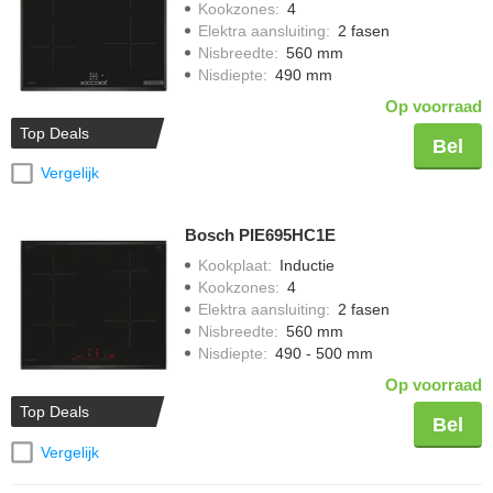
Kookzones
:
4
Elektra aansluiting
:
2 fasen
Nisbreedte
:
560 mm
Nisdiepte
:
490 mm
Op voorraad
Top Deals
Bel
Vergelijk
Bosch PIE695HC1E
Kookplaat
:
Inductie
Kookzones
:
4
Elektra aansluiting
:
2 fasen
Nisbreedte
:
560 mm
Nisdiepte
:
490 - 500 mm
Op voorraad
Top Deals
Bel
Vergelijk