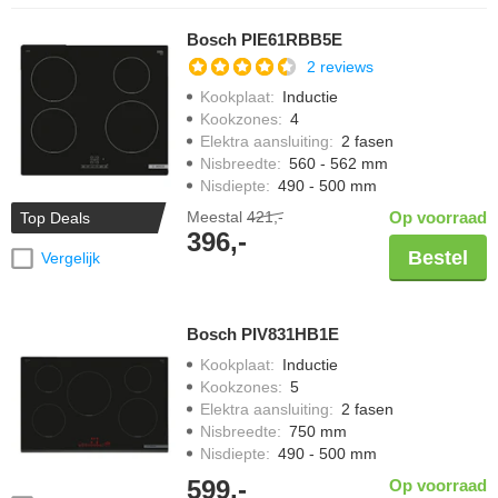
Bosch PIE61RBB5E
2 reviews
Kookplaat
:
Inductie
Kookzones
:
4
Elektra aansluiting
:
2 fasen
Nisbreedte
:
560 - 562 mm
Nisdiepte
:
490 - 500 mm
Meestal
421,-
Op voorraad
Top Deals
396,-
Bestel
Vergelijk
Bosch PIV831HB1E
Kookplaat
:
Inductie
Kookzones
:
5
Elektra aansluiting
:
2 fasen
Nisbreedte
:
750 mm
Nisdiepte
:
490 - 500 mm
599,-
Op voorraad