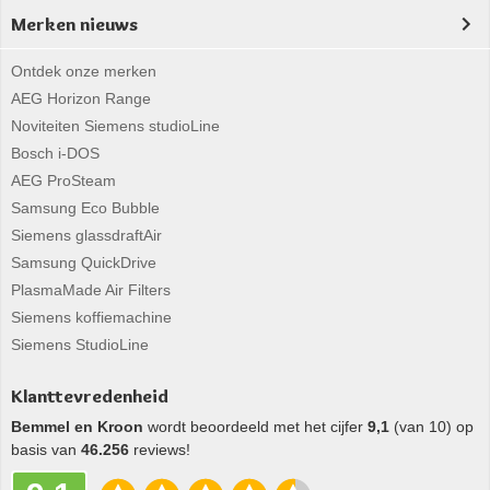
Merken nieuws
Ontdek onze merken
AEG Horizon Range
Noviteiten Siemens studioLine
Bosch i-DOS
AEG ProSteam
Samsung Eco Bubble
Siemens glassdraftAir
Samsung QuickDrive
PlasmaMade Air Filters
Siemens koffiemachine
Siemens StudioLine
Klanttevredenheid
Bemmel en Kroon
wordt beoordeeld met het cijfer
9,1
(van 10) op
basis van
46.256
reviews!