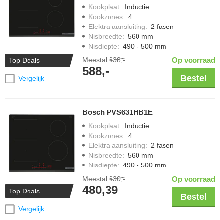
Kookplaat
:
Inductie
Kookzones
:
4
Elektra aansluiting
:
2 fasen
Nisbreedte
:
560 mm
Nisdiepte
:
490 - 500 mm
Meestal
638,-
Op voorraad
Top Deals
588,-
Bestel
Vergelijk
Bosch PVS631HB1E
Kookplaat
:
Inductie
Kookzones
:
4
Elektra aansluiting
:
2 fasen
Nisbreedte
:
560 mm
Nisdiepte
:
490 - 500 mm
Meestal
630,-
Op voorraad
480,39
Top Deals
Bestel
Vergelijk