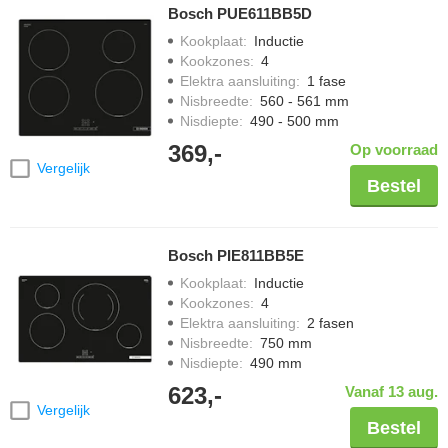
Bosch PUE611BB5D
Kookplaat
:
Inductie
Kookzones
:
4
Elektra aansluiting
:
1 fase
Nisbreedte
:
560 - 561 mm
Nisdiepte
:
490 - 500 mm
369,-
Op voorraad
Vergelijk
Bestel
Bosch PIE811BB5E
Kookplaat
:
Inductie
Kookzones
:
4
Elektra aansluiting
:
2 fasen
Nisbreedte
:
750 mm
Nisdiepte
:
490 mm
623,-
Vanaf 13 aug.
Vergelijk
Bestel