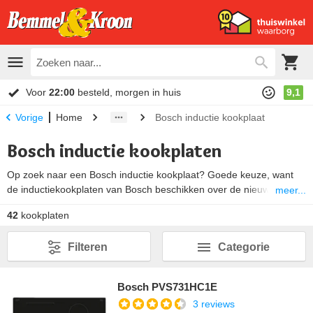
Voor
22:00
besteld, morgen in huis
9,1
Home
Bosch inductie kookplaat
Vorige
Bosch inductie kookplaten
Op zoek naar een Bosch inductie kookplaat? Goede keuze, want
de inductiekookplaten van Bosch beschikken over de nieuwste
meer...
technologie
. Bovendien wordt koken op inductie wordt steeds
42
kookplaten
populairder en is het een stuk veiliger dan koken op gas. De
inductie kookplaten van Bosch warmen snel op, isoleren de warmte
Filteren
Categorie
en koelen snel af als je de pan van de kookplaat haalt. Ook stel je
de warmte perfect in, is hij eenvoudig schoon te maken en er gaat
minder warmte verloren. Dat laatste is weer goed voor je
Bosch PVS731HC1E
energierekening.
3 reviews