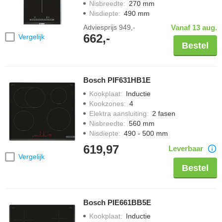
Nisbreedte
:
270 mm
Nisdiepte
:
490 mm
Adviesprijs
949,-
Vanaf 13 aug.
662,-
Vergelijk
Bestel
Bosch PIF631HB1E
Kookplaat
:
Inductie
Kookzones
:
4
Elektra aansluiting
:
2 fasen
Nisbreedte
:
560 mm
Nisdiepte
:
490 - 500 mm
619,97
Leverbaar
Vergelijk
Bestel
Bosch PIE661BB5E
Kookplaat
:
Inductie