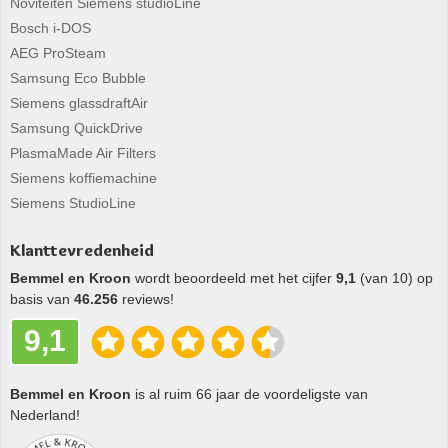
Noviteiten Siemens studioLine
Bosch i-DOS
AEG ProSteam
Samsung Eco Bubble
Siemens glassdraftAir
Samsung QuickDrive
PlasmaMade Air Filters
Siemens koffiemachine
Siemens StudioLine
Klanttevredenheid
Bemmel en Kroon
wordt beoordeeld met het cijfer
9,1
(van 10) op
basis van
46.256
reviews!
9,1
Bemmel en Kroon
is al ruim 66 jaar de voordeligste van
Nederland!