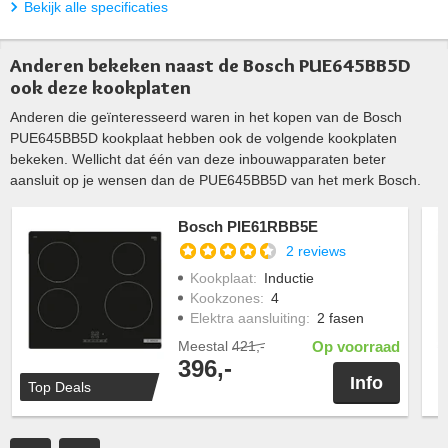
Bekijk alle specificaties
Anderen bekeken naast de Bosch PUE645BB5D
ook deze kookplaten
Anderen die geïnteresseerd waren in het kopen van de Bosch
PUE645BB5D kookplaat hebben ook de volgende kookplaten
bekeken. Wellicht dat één van deze inbouwapparaten beter
aansluit op je wensen dan de PUE645BB5D van het merk Bosch.
Bosch PIE61RBB5E
2 reviews
Kookplaat
:
Inductie
Kookzones
:
4
Elektra aansluiting
:
2 fasen
Meestal
421,-
Op voorraad
396,-
Info
Top Deals