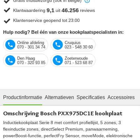
Gratis thuisbezorgd (ook in België)
9,1
46.256
Klantwaardering
uit
reviews
Klantenservice geopend tot 23:00
Hulp nodig? Bel één van onze kookplaatspecialisten in:
Online afdeling
Cruquius
070 - 301 34 74
023 - 548 30 60
Den Haag
Zoeterwoude
070 - 320 93 85
071 - 523 68 87
Productinformatie
Alternatieven
Specificaties
Accessoires
R
Omschrijving Bosch PXX975DC1E kookplaat
Inductiekookplaat Serie 8 met comfort profiellijst, 5 zones, 3
flexinductie zones, directSelect Premium, panwaarneming,
powerBoost-functie, perfectFry Sensor, moveMode, elektronische