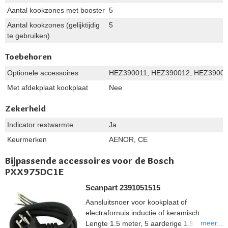
Aantal kookzones met booster
5
Aantal kookzones (gelijktijdig
5
te gebruiken)
Toebehoren
Optionele accessoires
HEZ390011, HEZ390012, HEZ39004
Met afdekplaat kookplaat
Nee
Zekerheid
Indicator restwarmte
Ja
Keurmerken
AENOR, CE
Bijpassende accessoires voor de Bosch
PXX975DC1E
Scanpart 2391051515
Aansluitsnoer voor kookplaat of
electrafornuis inductie of keramisch.
meer...
Lengte 1.5 meter, 5 aarderige 1.5 mm2,