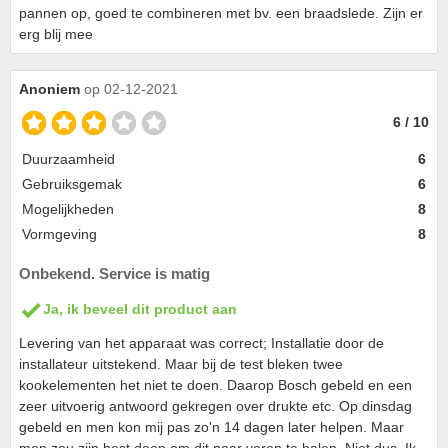
pannen op, goed te combineren met bv. een braadslede. Zijn er
erg blij mee
Anoniem
op 02-12-2021
6 / 10
Duurzaamheid
6
Gebruiksgemak
6
Mogelijkheden
8
Vormgeving
8
Onbekend. Service is matig
Ja, ik beveel dit product aan
Levering van het apparaat was correct; Installatie door de
installateur uitstekend. Maar bij de test bleken twee
kookelementen het niet te doen. Daarop Bosch gebeld en een
zeer uitvoerig antwoord gekregen over drukte etc. Op dinsdag
gebeld en men kon mij pas zo'n 14 dagen later helpen. Maar
men zou zijn best doen om dit naar voren te halen. Niet dus. Ik