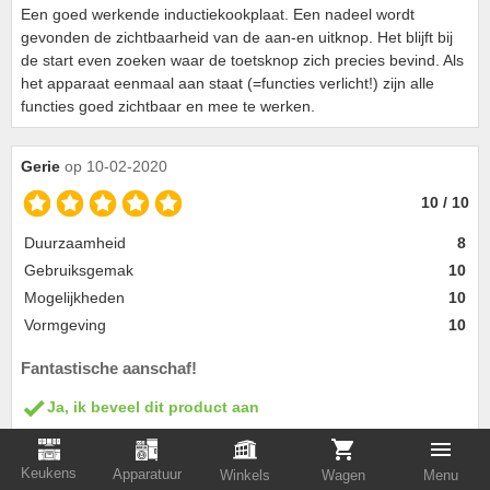
Een goed werkende inductiekookplaat. Een nadeel wordt
gevonden de zichtbaarheid van de aan-en uitknop. Het blijft bij
de start even zoeken waar de toetsknop zich precies bevind. Als
het apparaat eenmaal aan staat (=functies verlicht!) zijn alle
functies goed zichtbaar en mee te werken.
Gerie
op 10-02-2020
10 / 10
Duurzaamheid
8
Gebruiksgemak
10
Mogelijkheden
10
Vormgeving
10
Fantastische aanschaf!
Ja, ik beveel dit product aan
Op deze inductieplaat kan ik echt met alle grote pannen cq
koekenpannen tegelijk makkelijk koken! Erg fijn is dat ieder
Keukens
Apparatuur
Winkels
Wagen
Menu
segment apart te regelen is. Ook handig is de 'kookwekker' als ik