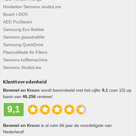
Noviteiten Siemens studioLine
Bosch i-DOS
AEG ProSteam
Samsung Eco Bubble
Siemens glassdraftAir
Samsung QuickDrive
PlasmaMade Air Filters
Siemens koffiemachine
Siemens StudioLine
Klanttevredenheid
Bemmel en Kroon
wordt beoordeeld met het cijfer
9,1
(van 10) op
basis van
46.256
reviews!
9,1
Bemmel en Kroon
is al ruim 66 jaar de voordeligste van
Nederland!