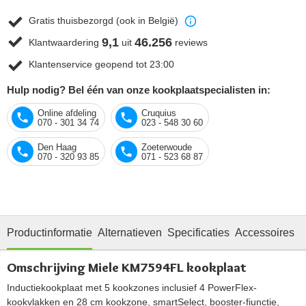
Gratis thuisbezorgd (ook in België)
9,1
46.256
Klantwaardering
uit
reviews
Klantenservice geopend tot 23:00
Hulp nodig? Bel één van onze kookplaatspecialisten in:
Online afdeling
Cruquius
070 - 301 34 74
023 - 548 30 60
Den Haag
Zoeterwoude
070 - 320 93 85
071 - 523 68 87
Productinformatie
Alternatieven
Specificaties
Accessoires
O
Omschrijving Miele KM7594FL kookplaat
Inductiekookplaat met 5 kookzones inclusief 4 PowerFlex-
kookvlakken en 28 cm kookzone, smartSelect, booster-fiunctie,