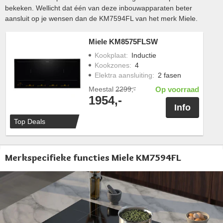
bekeken. Wellicht dat één van deze inbouwapparaten beter
aansluit op je wensen dan de KM7594FL van het merk Miele.
Miele KM8575FLSW
Kookplaat
:
Inductie
Kookzones
:
4
Elektra aansluiting
:
2 fasen
Meestal
2299,-
Op voorraad
1954,-
Info
Top Deals
Merkspecifieke functies Miele KM7594FL