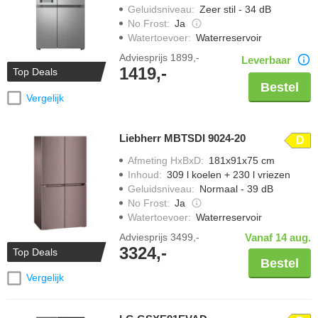
Geluidsniveau
:
Zeer stil - 34 dB
No Frost
:
Ja
Watertoevoer
:
Waterreservoir
Adviesprijs
1899,-
Leverbaar
1419,-
Top Deals
Bestel
Vergelijk
Liebherr MBTSDI 9024-20
D
Afmeting HxBxD
:
181x91x75 cm
Inhoud
:
309 l koelen + 230 l vriezen
Geluidsniveau
:
Normaal - 39 dB
No Frost
:
Ja
Watertoevoer
:
Waterreservoir
Adviesprijs
3499,-
Vanaf 14 aug.
3324,-
Top Deals
Bestel
Vergelijk