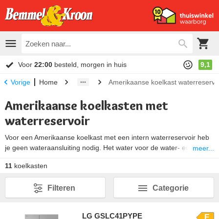
Voor
22:00
besteld, morgen in huis
9,1
Home
Amerikaanse koelkast waterreservo
Vorige
Amerikaanse koelkasten met
waterreservoir
Voor een Amerikaanse koelkast met een intern waterreservoir heb
je geen wateraansluiting nodig. Het water voor de water- en
meer...
ijsdispenser komt bij deze Amerikanen namelijk uit een reservoir.
11
koelkasten
Deze watertank vul je zelf met (kraan)water. Omdat je deze
koelkasten niet hoeft aan te sluiten op de waterleiding zijn ze
Filteren
Categorie
gemakkelijker te installeren. Kies hieronder jouw Amerikaanse
koelkast zonder wateraansluiting.
LG GSLC41PYPE
E