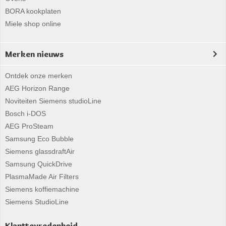
BORA kookplaten
Miele shop online
Merken nieuws
Ontdek onze merken
AEG Horizon Range
Noviteiten Siemens studioLine
Bosch i-DOS
AEG ProSteam
Samsung Eco Bubble
Siemens glassdraftAir
Samsung QuickDrive
PlasmaMade Air Filters
Siemens koffiemachine
Siemens StudioLine
Klanttevredenheid