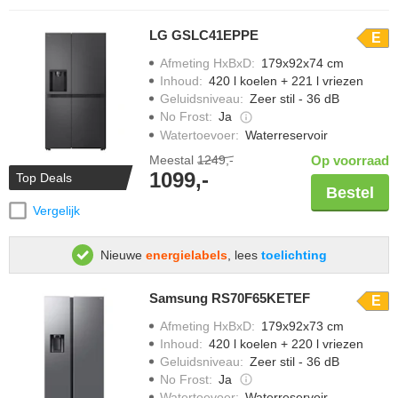
LG GSLC41EPPE
E
Afmeting HxBxD
:
179x92x74 cm
Inhoud
:
420 l koelen + 221 l vriezen
Geluidsniveau
:
Zeer stil - 36 dB
No Frost
:
Ja
Watertoevoer
:
Waterreservoir
Meestal
1249,-
Op voorraad
1099,-
Top Deals
Bestel
Vergelijk
Nieuwe
energielabels
, lees
toelichting
Samsung RS70F65KETEF
E
Afmeting HxBxD
:
179x92x73 cm
Inhoud
:
420 l koelen + 220 l vriezen
Geluidsniveau
:
Zeer stil - 36 dB
No Frost
:
Ja
Watertoevoer
:
Waterreservoir