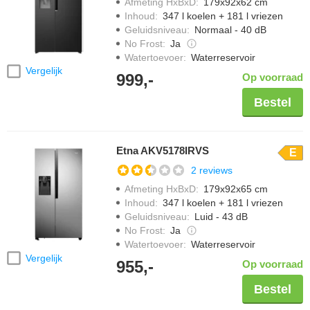
Afmeting HxBxD
:
179x92x62 cm
Inhoud
:
347 l koelen + 181 l vriezen
Geluidsniveau
:
Normaal - 40 dB
No Frost
:
Ja
Watertoevoer
:
Waterreservoir
Vergelijk
999,-
Op voorraad
Bestel
Etna AKV5178IRVS
E
2 reviews
Afmeting HxBxD
:
179x92x65 cm
Inhoud
:
347 l koelen + 181 l vriezen
Geluidsniveau
:
Luid - 43 dB
No Frost
:
Ja
Watertoevoer
:
Waterreservoir
Vergelijk
955,-
Op voorraad
Bestel