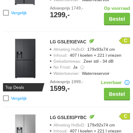
Adviesprijs
1749,-
Op voorraad
Vergelijk
1299,-
Bestel
C
LG GSLE91EVAC
Afmeting HxBxD
:
179x93x74 cm
Inhoud
:
407 l koelen + 221 l vriezen
Geluidsniveau
:
Zeer stil - 34 dB
No Frost
:
Ja
Watertoevoer
:
Waterreservoir
Adviesprijs
1999,-
Leverbaar
1599,-
Top Deals
Bestel
Vergelijk
C
LG GSLE81PYBC
Afmeting HxBxD
:
179x92x74 cm
Inhoud
:
407 l koelen + 221 l vriezen