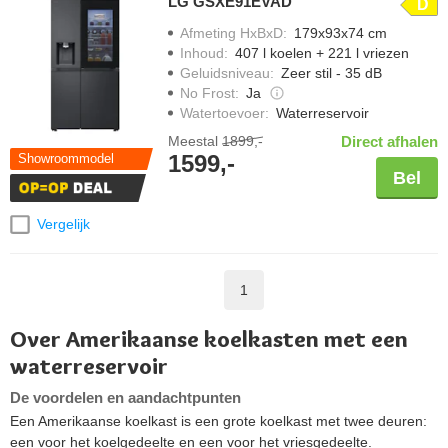
LG GSXE91EVAD
D
Afmeting HxBxD
:
179x93x74 cm
Inhoud
:
407 l koelen + 221 l vriezen
Geluidsniveau
:
Zeer stil - 35 dB
No Frost
:
Ja
Watertoevoer
:
Waterreservoir
Meestal
1899,-
Direct afhalen
1599,-
Showroommodel
Bel
Vergelijk
1
Over Amerikaanse koelkasten met een
waterreservoir
De voordelen en aandachtpunten
Een Amerikaanse koelkast is een grote koelkast met twee deuren:
een voor het koelgedeelte en een voor het vriesgedeelte.