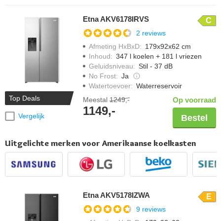
Etna AKV6178IRVS
C
2 reviews
Afmeting HxBxD
:
179x92x62 cm
Inhoud
:
347 l koelen + 181 l vriezen
Geluidsniveau
:
Stil - 37 dB
No Frost
:
Ja
Watertoevoer
:
Waterreservoir
Top Deals
Meestal
1249,-
Op voorraad
1149,-
Vergelijk
Bestel
Uitgelichte merken voor Amerikaanse koelkasten
Etna AKV5178IZWA
E
9 reviews