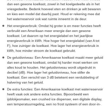
dan een gewone koelkast, zowel in het koelgedeelte als in het
vriesgedeelte. Bedenk hoeveel eten en drinken je wilt bewaren
en kies een model dat daarbij past. Houd er rekening mee dat
het waterreservoir ook wat ruimte inneemt in de deur.
Het energieverbruik: Omdat hij groter is en meer functies heeft
verbruikt een Amerikaan meer energie dan een gewone
koelkast. Let daarom op het energielabel en het jaarlijkse
energieverbruik in kWh. Hoe hoger het energielabel (van A tot
F), hoe zuiniger de koelkast. Hoe lager het energieverbruik in
kWh, hoe minder stroom de koelkast gebruikt.
De geluidsniveau: Een Amerikaanse koelkast maakt meer geluid
dan een gewone koelkast, omdat hij harder moet werken om
alles koud te houden. Het geluidsniveau wordt uitgedrukt in
decibel (dB). Hoe lager het geluidsniveau, hoe stiller de
koelkast. Een verschil van 3 dB betekent een verdubbeling of
halvering van het geluid.
De extra functies: Een Amerikaanse koelkast met waterreservoir
heeft vaak ook andere extra functies. Bijvoorbeeld een
ijsblokjesmaker, een crushed ice dispenser, een digitale display,
een temperatuurregeling, een no frost systeem of een door-in-