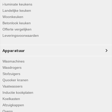
i-luminate keukens
Landelijke keuken
Woonkeuken
Betonlook keuken
Offerte vergelijken
Leveringsvoorwaarden
Apparatuur
Wasmachines
Wasdrogers
Stofzuigers
Quooker kranen
Vaatwassers
Inductie kookplaten
Koelkasten
Afzuigkappen
Ovens