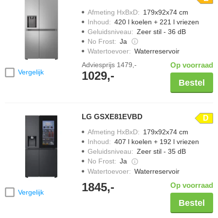
Afmeting HxBxD
:
179x92x74 cm
Inhoud
:
420 l koelen + 221 l vriezen
Geluidsniveau
:
Zeer stil - 36 dB
No Frost
:
Ja
Watertoevoer
:
Waterreservoir
Adviesprijs
1479,-
Op voorraad
Vergelijk
1029,-
Bestel
LG GSXE81EVBD
D
Afmeting HxBxD
:
179x92x74 cm
Inhoud
:
407 l koelen + 192 l vriezen
Geluidsniveau
:
Zeer stil - 35 dB
No Frost
:
Ja
Watertoevoer
:
Waterreservoir
1845,-
Op voorraad
Vergelijk
Bestel