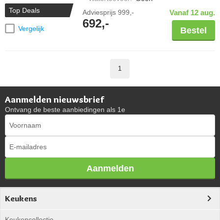
Top Deals
Adviesprijs
999,-
Vanaf 12 aug.
692,-
Vergelijk
Bestel
1
Aanmelden nieuwsbrief
Ontvang de beste aanbiedingen als 1e
Aanmelden
Keukens
Keukencollectie