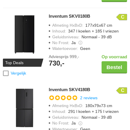
Inventum SKV0180B
C
Afmeting HxBxD
:
177x91x67 cm
Inhoud
:
347 l koelen + 185 l vriezen
Geluidsniveau
:
Normaal - 39 dB
No Frost
:
Ja
Watertoevoer
:
Geen
Adviesprijs
999,-
Op voorraad
730,-
Top Deals
Bestel
Vergelijk
Inventum SKV4180B
C
2 reviews
Afmeting HxBxD
:
180x79x73 cm
Inhoud
:
291 l koelen + 175 l vriezen
Geluidsniveau
:
Normaal - 39 dB
No Frost
:
Ja
Watertoevoer
:
Geen