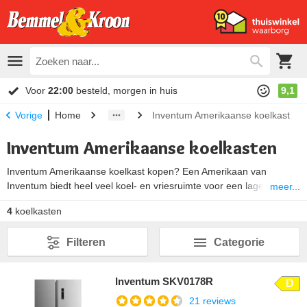
Voor
22:00
besteld, morgen in huis
9,1
Home
Inventum Amerikaanse koelkast
Vorige
Inventum Amerikaanse koelkasten
Inventum Amerikaanse koelkast kopen? Een Amerikaan van
Inventum biedt heel veel koel- en vriesruimte voor een lage prijs.
meer...
Daarnaast beschikken ze voor het optimale koeling van je
4
koelkasten
etenswaren en dranken over uitstekende technologie. Zo zorgt de
superkoelen- of supervriezenfunctie er voor dat je grote
Filteren
Categorie
hoeveelheden voedsel snel kunt koelen of invriezen. En dankzij de
No-Frost technologie wordt er in het vriesgedeelte geen ijs
gevormd. Dat betekent dat je geen last hebt van ijslagen op je
Inventum SKV0178R
D
producten of op de wanden van de vriezer.
21 reviews