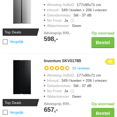
Afmeting HxBxD
:
177x90x71 cm
Inhoud
:
349 l koelen + 206 l vriezen
Geluidsniveau
:
Stil - 37 dB
No Frost
:
Ja
Watertoevoer
:
Geen
Top Deals
Adviesprijs
899,-
Op voorraad
598,-
Vergelijk
Bestel
Inventum SKV0178B
D
33 reviews
Afmeting HxBxD
:
177x90x71 cm
Inhoud
:
349 l koelen + 206 l vriezen
Geluidsniveau
:
Stil - 37 dB
No Frost
:
Ja
Watertoevoer
:
Geen
Top Deals
Adviesprijs
899,-
Op voorraad
657,-
Vergelijk
Bestel