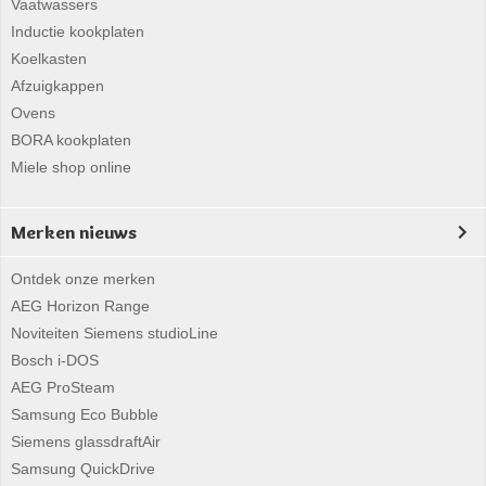
Vaatwassers
Inductie kookplaten
Koelkasten
Afzuigkappen
Ovens
BORA kookplaten
Miele shop online
Merken nieuws
Ontdek onze merken
AEG Horizon Range
Noviteiten Siemens studioLine
Bosch i-DOS
AEG ProSteam
Samsung Eco Bubble
Siemens glassdraftAir
Samsung QuickDrive