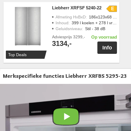
Liebherr XRFSF 5240-22
E
Afmeting HxBxD
:
186x123x68 cm
Inhoud
:
399 l koelen + 278 l vriezen
Geluidsniveau
:
Stil - 38 dB
Adviesprijs
3299,-
Op voorraad
3134,-
Info
Top Deals
Merkspecifieke functies Liebherr XRFBS 5295-23