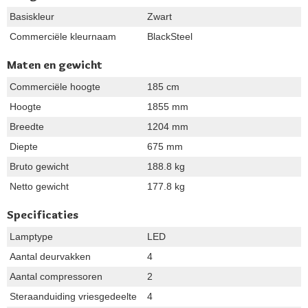
Basiskleur
Zwart
Commerciële kleurnaam
BlackSteel
Maten en gewicht
Commerciële hoogte
185 cm
Hoogte
1855 mm
Breedte
1204 mm
Diepte
675 mm
Bruto gewicht
188.8 kg
Netto gewicht
177.8 kg
Specificaties
Lamptype
LED
Aantal deurvakken
4
Aantal compressoren
2
Steraanduiding vriesgedeelte
4