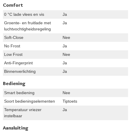
Comfort
0 °C lade vlees en vis
Ja
Groente- en fruitlade met
Ja
luchtvochtigheidsregeling
Soft-Close
Nee
No Frost
Ja
Low Frost
Nee
Anti-Fingerprint
Ja
Binnenverlichting
Ja
Bediening
Smart bediening
Nee
Soort bedieningselementen
Tiptoets
Temperatuur vriezer
Ja
instelbaar
Aansluiting