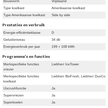
Bouwvorm
Vrijstaand
Type koelkast
Amerikaanse koelkast
Type Amerikaanse koelkast
Side by side
Prestaties en verbruik
Energie-efficiëntieklasse
D
Geluidsniveau
34 db
Energieverbruik per jaar
199 + 108 kWh
Programma's en functies
Merkspecifieke functies
Liebherr IceTower
vriezer
Merkspecifieke functies
Liebherr BioFresh, Liebherr DuoCooli
koelkast
IJscrushfunctie
Ja
Supervriezen
Ja
Superkoelen
Ja