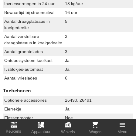
Invriesvermogen in 24 uur
18 kg/uur
Bewaartijd bij stroomuitval
16 uur
Aantal draagplateaus in
5
koelgedeelte
Aantal verstelbare
3
draagplateaus in koelgedeelte
Aantal groentelades
3
Ontdooisysteem koelkast
Ja
IJsblokjes-automaat
Ja
Aantal vrieslades
6
Toebehoren
Optionele accessoires
26490, 26491
Eierrekje
Ja
Flessenrooster
Nee
Wijnregister
Nee
Keukens
Apparatuur
Winkels
Wagen
Menu