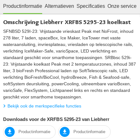
Productinformatie
Alternatieven
Specificaties
Onze service
Omschrijving Liebherr XRFBS 5295-23 koelkast
SFNBSD 529I-23: Vrijstaande vrieskast Peak met NoFrost, inhoud
278 liter, 7 laden, spaceBox, Ice Maker, IceTower met vaste
wateraansluiting, invriesplateau, vriesladen op telescopische rails,
verlichting IceMaker-Safe, varioSpace, LED verlichting en
standaard geschikt voor smarthome toepassingen. SRBbsc 529i-
23: Vrijstaande koelkast Peak met 2 temperatuurzones, inhoud 387
liter, 3 bioFresh Professional laden op SoftTelescopic rails, LED
verlichting BioFresh/BioCool, hydroBreeze, Fish & Seafood-safe,
softSystem deursluiting, powerCooling, uitneembare varioBoxen,
varioSafe, FlexSystem, Lichtpaneel links en rechts en standaard
geschikt voor smarthome toepassingen.
Bekijk ook de merkspecifieke functies
Downloads voor de XRFBS 5295-23 van Liebherr
Productinformatie
Productinformatie