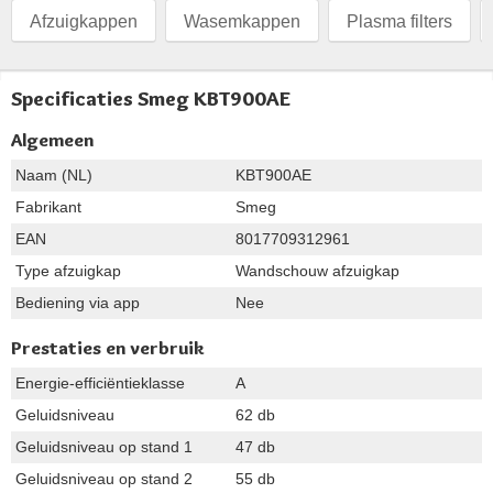
Afzuigkappen
Wasemkappen
Plasma filters
Specificaties Smeg KBT900AE
Algemeen
Naam (NL)
KBT900AE
Fabrikant
Smeg
EAN
8017709312961
Type afzuigkap
Wandschouw afzuigkap
Bediening via app
Nee
Prestaties en verbruik
Energie-efficiëntieklasse
A
Geluidsniveau
62 db
Geluidsniveau op stand 1
47 db
Geluidsniveau op stand 2
55 db