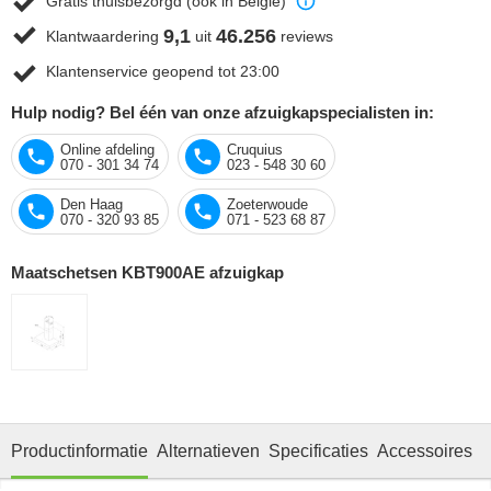
Gratis thuisbezorgd (ook in België)
9,1
46.256
Klantwaardering
uit
reviews
Klantenservice geopend tot 23:00
Hulp nodig? Bel één van onze afzuigkapspecialisten in:
Online afdeling
Cruquius
070 - 301 34 74
023 - 548 30 60
Den Haag
Zoeterwoude
070 - 320 93 85
071 - 523 68 87
Maatschetsen KBT900AE afzuigkap
Productinformatie
Alternatieven
Specificaties
Accessoires
O