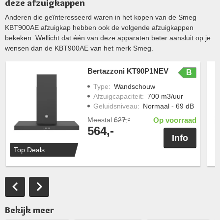
deze afzuigkappen
Anderen die geïnteresseerd waren in het kopen van de Smeg
KBT900AE afzuigkap hebben ook de volgende afzuigkappen
bekeken. Wellicht dat één van deze apparaten beter aansluit op je
wensen dan de KBT900AE van het merk Smeg.
Bertazzoni KT90P1NEV
B
Type
:
Wandschouw
Afzuigcapaciteit
:
700 m3/uur
Geluidsniveau
:
Normaal - 69 dB
Meestal
627,-
Op voorraad
564,-
Info
Top Deals
Bekijk meer