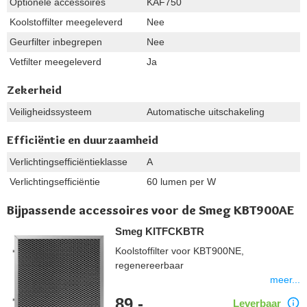
Optionele accessoires
KAF750
Koolstoffilter meegeleverd
Nee
Geurfilter inbegrepen
Nee
Vetfilter meegeleverd
Ja
Zekerheid
Veiligheidssysteem
Automatische uitschakeling
Efficiëntie en duurzaamheid
Verlichtingsefficiëntieklasse
A
Verlichtingsefficiëntie
60 lumen per W
Bijpassende accessoires voor de Smeg KBT900AE
Smeg KITFCKBTR
Koolstoffilter voor KBT900NE,
regenereerbaar
meer...
89,-
Leverbaar