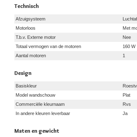
Technisch
Afzuigsysteem
Luchtaf
Motorloos
Met mo
T.b.v. Externe motor
Nee
Totaal vermogen van de motoren
160 W
Aantal motoren
1
Design
Basiskleur
Roestvr
Model wandschouw
Plat
Commerciële kleurnaam
Rvs
In andere kleuren leverbaar
Ja
Maten en gewicht