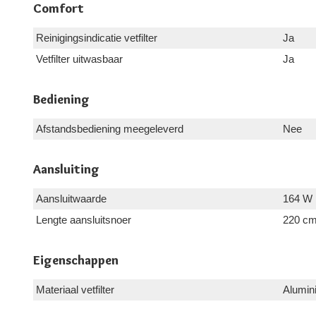
Comfort
Reinigingsindicatie vetfilter
Ja
Vetfilter uitwasbaar
Ja
Bediening
Afstandsbediening meegeleverd
Nee
Aansluiting
Aansluitwaarde
164 W
Lengte aansluitsnoer
220 c
Eigenschappen
Materiaal vetfilter
Alumin