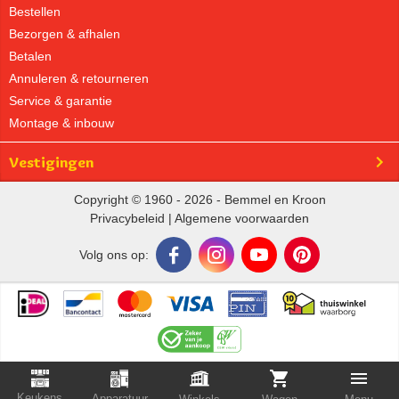
Bestellen
Bezorgen & afhalen
Betalen
Annuleren & retourneren
Service & garantie
Montage & inbouw
Vestigingen
Copyright © 1960 - 2026 - Bemmel en Kroon
Privacybeleid
|
Algemene voorwaarden
Volg ons op:
Keukens
Apparatuur