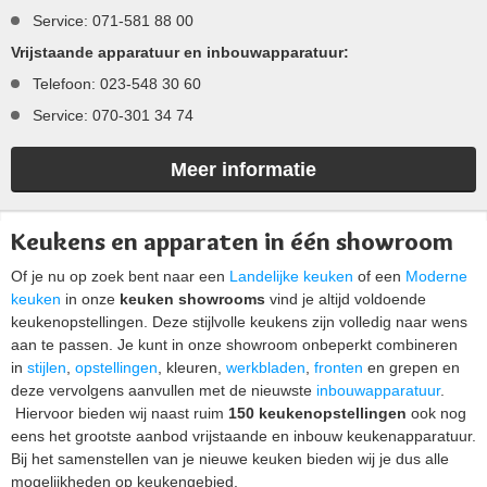
Service: 071-581 88 00
Vrijstaande apparatuur en inbouwapparatuur:
Telefoon: 023-548 30 60
Service: 070-301 34 74
Meer informatie
Keukens en apparaten in één showroom
Of je nu op zoek bent naar een
Landelijke keuken
of een
Moderne
keuken
in onze
keuken showrooms
vind je altijd voldoende
keukenopstellingen. Deze stijlvolle keukens zijn volledig naar wens
aan te passen. Je kunt in onze showroom onbeperkt combineren
in
stijlen
,
opstellingen
, kleuren,
werkbladen
,
fronten
en grepen en
deze vervolgens aanvullen met de nieuwste
inbouwapparatuur
.
Hiervoor bieden wij naast ruim
150 keukenopstellingen
ook nog
eens het grootste aanbod vrijstaande en inbouw keukenapparatuur.
Bij het samenstellen van je nieuwe keuken bieden wij je dus alle
mogelijkheden op keukengebied.