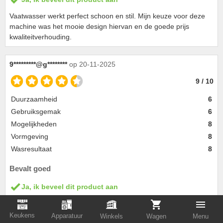
Vaatwasser werkt perfect schoon en stil. Mijn keuze voor deze
machine was het mooie design hiervan en de goede prijs
kwaliteitverhouding.
9*********@g********
op 20-11-2025
9 / 10
Duurzaamheid
6
Gebruiksgemak
6
Mogelijkheden
8
Vormgeving
8
Wasresultaat
8
Bevalt goed
Ja, ik beveel dit product aan
Het product is vrijwel geluidloos makkelijk in te delen Voldoende
functies aanwezig
Keukens
Apparatuur
Winkels
Wagen
Menu