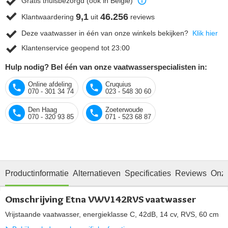
Gratis thuisbezorgd (ook in België)
9,1
46.256
Klantwaardering
uit
reviews
Deze vaatwasser in één van onze winkels bekijken?
Klik hier
Klantenservice geopend tot 23:00
Hulp nodig? Bel één van onze vaatwasserspecialisten in:
Online afdeling
Cruquius
070 - 301 34 74
023 - 548 30 60
Den Haag
Zoeterwoude
070 - 320 93 85
071 - 523 68 87
Productinformatie
Alternatieven
Specificaties
Reviews
Onze
Omschrijving Etna VWV142RVS vaatwasser
Vrijstaande vaatwasser, energieklasse C, 42dB, 14 cv, RVS, 60 cm