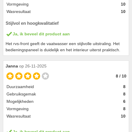
Vormgeving
10
Wasresultaat
10
Stijlvol en hoogkwalitatief
Ja, ik beveel dit product aan
Het rvs-front geeft de vaatwasser een stijlvolle uitstraling. Het
bedieningspaneel is duidelijk en het interieur uiterst praktisch.
Janna
op 26-11-2025
8 / 10
Duurzaamheid
8
Gebruiksgemak
8
Mogelijkheden
6
Vormgeving
8
Wasresultaat
10
Ja, ik beveel dit product aan