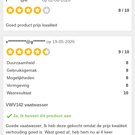
l*********@h*********
op 02-06-2026
8 / 10
Goed product prijs kwaliteit
v************@g********
op 19-05-2026
9 / 10
Duurzaamheid
8
Gebruiksgemak
8
Mogelijkheden
8
Vormgeving
8
Wasresultaat
10
VWV142 vaatwasser
Ja, ik beveel dit product aan
Goede vaatwasser, Ik heb deze gekocht omdat de prijs kwaliteit
verhouding goed is. Wast goed af, heb hem nu al 4 keer