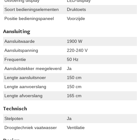
Uitvoering display
LED-display
Soort bedieningselementen
Druktoets
Positie bedieningspaneel
Voorzijde
Aansluiting
Aansluitwaarde
1900 W
Aansluitspanning
220-240 V
Frequentie
50 Hz
Aansluitstekker meegeleverd
Ja
Lengte aansluitsnoer
150 cm
Lengte aanvoerslang
150 cm
Lengte afvoerslang
165 cm
Technisch
Stelpoten
Ja
Droogtechniek vaatwasser
Ventilatie