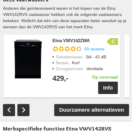
Anderen die geïnteresseerd waren in het kopen van de Etna
VWV142RVS vaatwasser hebben ook de volgende vaatwassers
bekeken. Wellicht dat één van deze apparaten beter aansluit op je
wensen dan de VWV142RVS van het merk Etna.
Etna VWV142ZWA
C
59 reviews
Geluidsniveau
:
Stil - 42 dB
Bestek
:
Korf
Droogtechniek
:
Ventilatie
429,-
Op voorraad
Info
Duurzamere alternatieven
Merkspecifieke functies Etna VWV142RVS