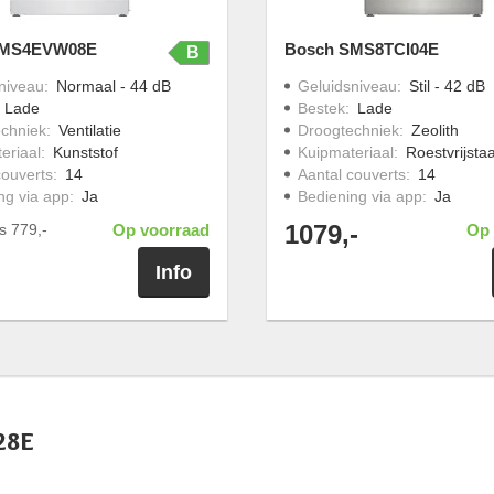
SMS4EVW08E
Bosch SMS8TCI04E
B
niveau
:
Normaal - 44 dB
Geluidsniveau
:
Stil - 42 dB
:
Lade
Bestek
:
Lade
chniek
:
Ventilatie
Droogtechniek
:
Zeolith
eriaal
:
Kunststof
Kuipmateriaal
:
Roestvrijstaa
couverts
:
14
Aantal couverts
:
14
ng via app
:
Ja
Bediening via app
:
Ja
1079,-
js
779,-
Op voorraad
Op 
Info
28E