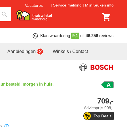
Service melding
MijnKeuken info
Vacatures
Klantwaardering
9,1
uit
46.256
reviews
Aanbiedingen
Winkels / Contact
ur besteld, morgen in huis.
A
709,-
Adviesprijs
909,-
Top Deals
g