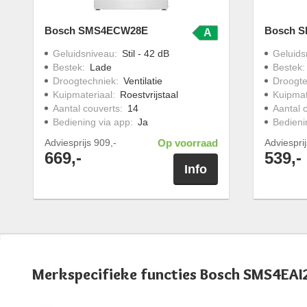
Bosch SMS4ECW28E
Bosch 
A
Geluidsniveau
:
Stil - 42 dB
Geluids
Bestek
:
Lade
Bestek
Droogtechniek
:
Ventilatie
Droogte
Kuipmateriaal
:
Roestvrijstaal
Kuipmat
Aantal couverts
:
14
Aantal 
Bediening via app
:
Ja
Bedieni
Adviesprijs
909,-
Op voorraad
Adviespri
669,-
539,-
Info
Merkspecifieke functies Bosch SMS4EAI