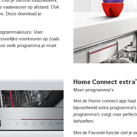
met je slimme thuisnetwerk.
 de vaatwasser op afstand. Ook
tes. Deze download je
 programmakeuze. Voer
rsoonlijke voorkeuren op zoals
 over welk programma je moet
Home Connect extra'
Meer programma's
Met de Home connect app haal je
bijvoorbeeld extra programma’
programma’s zorgt voor perfecte
behoeften.
Met de Favoriet-functie stel je