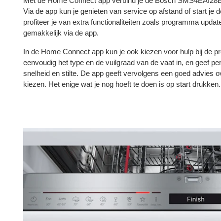
Met de Home Connect app verbind je de Bosch SMS4EAI28E 
Via de app kun je genieten van service op afstand of start je
profiteer je van extra functionaliteiten zoals programma upda
gemakkelijk via de app.
In de Home Connect app kun je ook kiezen voor hulp bij de
eenvoudig het type en de vuilgraad van de vaat in, en geef pe
snelheid en stilte. De app geeft vervolgens een goed advies
kiezen. Het enige wat je nog hoeft te doen is op start drukken.