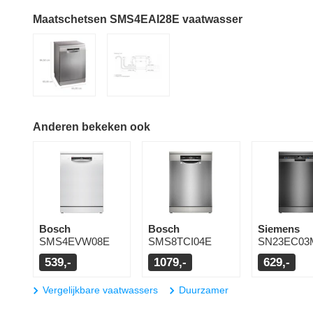
Maatschetsen SMS4EAI28E vaatwasser
Anderen bekeken ook
Bosch
Bosch
Siemens
SMS4EVW08E
SMS8TCI04E
SN23EC03
539,-
1079,-
629,-
Vergelijkbare vaatwassers
Duurzamer