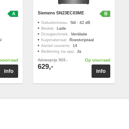
Siemens SN23EC03ME
A
B
Geluidsniveau
:
Stil - 42 dB
Bestek
:
Lade
Droogtechniek
:
Ventilatie
l
Kuipmateriaal
:
Roestvrijstaal
Aantal couverts
:
14
Bediening via app
:
Ja
voorraad
Adviesprijs
959,-
Op voorraad
629,-
Info
Info