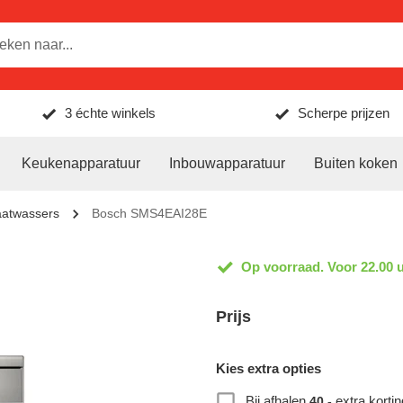
3 échte winkels
Scherpe prijzen
Keukenapparatuur
Inbouwapparatuur
Buiten koken
aatwassers
Bosch SMS4EAI28E
Op voorraad. Voor 22.00 u
Prijs
Kies extra opties
Bij afhalen
extra kortin
40,-