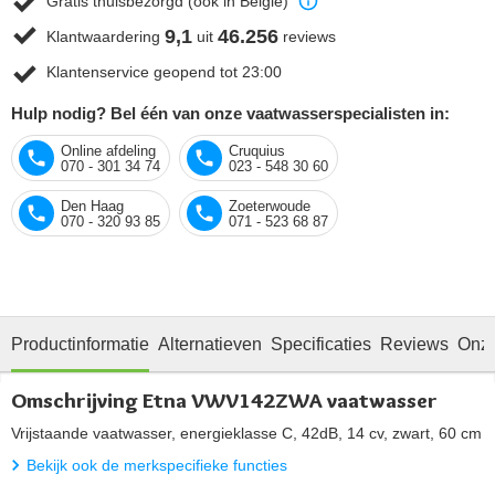
Gratis thuisbezorgd (ook in België)
9,1
46.256
Klantwaardering
uit
reviews
Klantenservice geopend tot 23:00
Hulp nodig? Bel één van onze vaatwasserspecialisten in:
Online afdeling
Cruquius
070 - 301 34 74
023 - 548 30 60
Den Haag
Zoeterwoude
070 - 320 93 85
071 - 523 68 87
Productinformatie
Alternatieven
Specificaties
Reviews
Onze
Omschrijving Etna VWV142ZWA vaatwasser
Vrijstaande vaatwasser, energieklasse C, 42dB, 14 cv, zwart, 60 cm
Bekijk ook de merkspecifieke functies