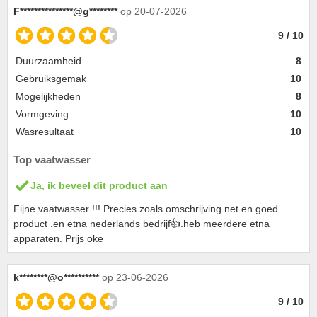
F***************@g********
op 20-07-2026
9 / 10
Duurzaamheid
8
Gebruiksgemak
10
Mogelijkheden
8
Vormgeving
10
Wasresultaat
10
Top vaatwasser
Ja, ik beveel dit product aan
Fijne vaatwasser !!! Precies zoals omschrijving net en goed
product .en etna nederlands bedrijf👍.heb meerdere etna
apparaten. Prijs oke
k********@o**********
op 23-06-2026
9 / 10