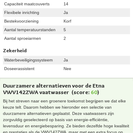
Capaciteit maatcouverts
14
Flexibele inrichting
Ja
Bestekvoorziening
Korf
Aantal temperatuurstanden
5
Aantal sproeiarmen
2
Zekerheid
Waterbeveiligingssysteem
Ja
Doseerassistent
Nee
Duurzamere alternatieven voor de Etna
VWV142ZWA vaatwasser
(score:
60
)
Bij het streven naar een groenere toekomst begrijpen we dat elke
keuze telt. Daarom hebben we hieronder een selectie van
duurzamere alternatieven geplaatst. Deze vaatwassers zijn
zorgvuldig geselecteerd op basis van energie-efficiëntie,
levensduur en energiebesparing. Ze bieden dezelfde hoge kwaliteit
en prestaties als de VWV142ZWA, maar met een extra focus op