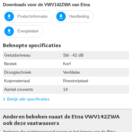
Downloads voor de VWV142ZWA van Etna
Productinformatie
Handleiding
Energielabel
Beknopte specificaties
Geluidsniveau
Stil - 42 dB
Bestek
Korf
Droogtechniek
Ventilatie
Kuipmateriaal
Roestvrijstaal
Aantal couverts
14
Bekijk alle specificaties
Anderen bekeken naast de Etna VWV142ZWA
ook deze vaatwassers
Anderen die geïnteresseerd waren in het kopen van de Etna