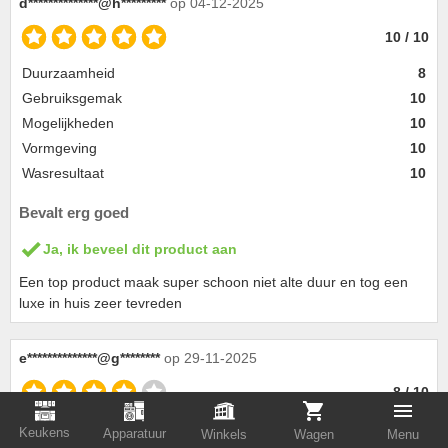
d**************@h*********
op 04-12-2025
10 / 10
Duurzaamheid
8
Gebruiksgemak
10
Mogelijkheden
10
Vormgeving
10
Wasresultaat
10
Bevalt erg goed
Ja, ik beveel dit product aan
Een top product maak super schoon niet alte duur en tog een
luxe in huis zeer tevreden
e**************@g********
op 29-11-2025
8 / 10
Gebruiksgemak
8
Keukens
Apparatuur
Winkels
Wagen
Menu