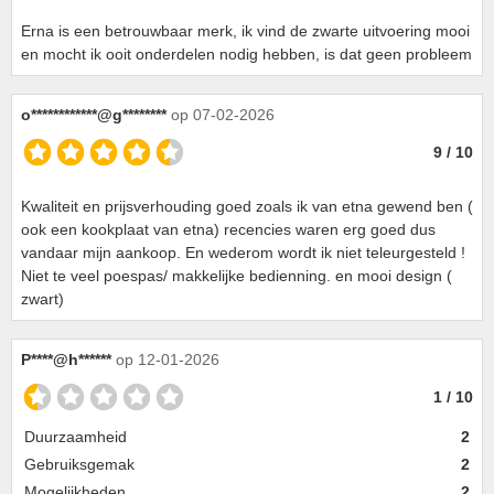
Erna is een betrouwbaar merk, ik vind de zwarte uitvoering mooi
en mocht ik ooit onderdelen nodig hebben, is dat geen probleem
o************@g********
op 07-02-2026
9 / 10
Kwaliteit en prijsverhouding goed zoals ik van etna gewend ben (
ook een kookplaat van etna) recencies waren erg goed dus
vandaar mijn aankoop. En wederom wordt ik niet teleurgesteld !
Niet te veel poespas/ makkelijke bedienning. en mooi design (
zwart)
P****@h******
op 12-01-2026
1 / 10
Duurzaamheid
2
Gebruiksgemak
2
Mogelijkheden
2