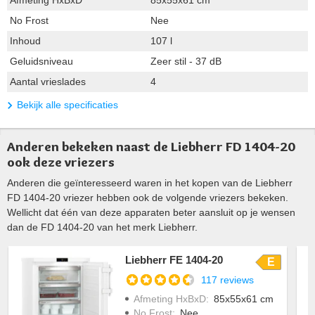
Afmeting HxBxD
85x55x61 cm
No Frost
Nee
Inhoud
107 l
Geluidsniveau
Zeer stil - 37 dB
Aantal vrieslades
4
Bekijk alle specificaties
Anderen bekeken naast de Liebherr FD 1404-20
ook deze vriezers
Anderen die geïnteresseerd waren in het kopen van de Liebherr
FD 1404-20 vriezer hebben ook de volgende vriezers bekeken.
Wellicht dat één van deze apparaten beter aansluit op je wensen
dan de FD 1404-20 van het merk Liebherr.
Liebherr FE 1404-20
E
117 reviews
Afmeting HxBxD
:
85x55x61 cm
No Frost
:
Nee