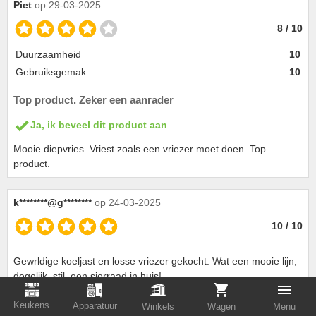
Piet
op 29-03-2025
8 / 10
Duurzaamheid
10
Gebruiksgemak
10
Top product. Zeker een aanrader
Ja, ik beveel dit product aan
Mooie diepvries. Vriest zoals een vriezer moet doen. Top
product.
k********@g********
op 24-03-2025
10 / 10
Gewrldige koeljast en losse vriezer gekocht. Wat een mooie lijn,
degelijk, stil, een sierraad in huis!
Keukens
Apparatuur
Winkels
Wagen
Menu
FrankT
op 12-03-2025