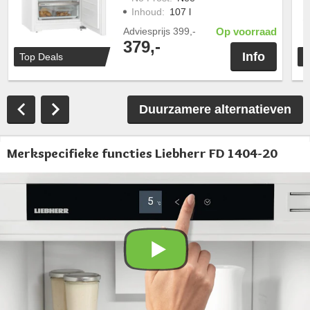
Inhoud
:
107 l
Adviesprijs
399,-
Op voorraad
379,-
Info
Top Deals
T
Duurzamere alternatieven
Merkspecifieke functies Liebherr FD 1404-20