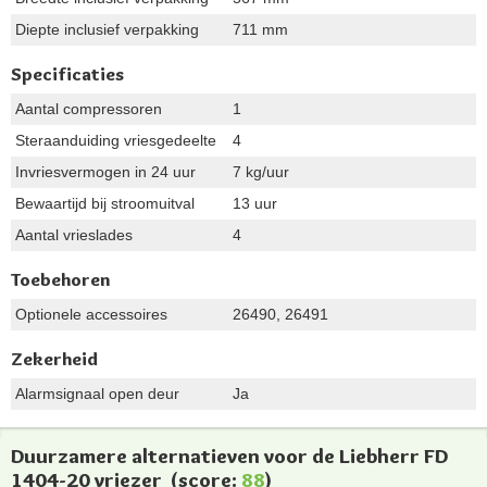
Diepte inclusief verpakking
711 mm
Specificaties
Aantal compressoren
1
Steraanduiding vriesgedeelte
4
Invriesvermogen in 24 uur
7 kg/uur
Bewaartijd bij stroomuitval
13 uur
Aantal vrieslades
4
Toebehoren
Optionele accessoires
26490, 26491
Zekerheid
Alarmsignaal open deur
Ja
Duurzamere alternatieven voor de Liebherr FD
1404-20 vriezer
(score:
88
)