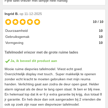
Fijne tafel vriezer met lampje heel handig
Ingrid B.
op 11-12-2025
10 / 10
Duurzaamheid
10
Gebruiksgemak
10
Vormgeving
10
Tafelmodel vriezer met de grote ruime lades
Ja, ik beveel dit product aan
Mooie ruime diepvries tafelmodel. Vriest echt goed.
Overzichtelijk display met touch.. Super makkelijk te openen
zonder echt kracht te moeten gebruiken met mijn reuma
handen. Verlichting gaat aan zodra de deur open gaat. Helder
alarm signaal als de deur te lang open staat. Ik ben er blij mee.
En helemaal top dat ik er 6 jr extra garantie bij krijg, dus totaal 8
jr garantie. En heb deze dan ook aangeraden bij 2 vrienden die
ook op zoek zijn naar een diepvriezer tafelmodel.