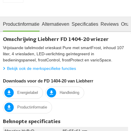
Productinformatie
Alternatieven
Specificaties
Reviews
Onze
Omschrijving Liebherr FD 1404-20 vriezer
Vrijstaande tafelmodel vrieskast Pure met smartFrost, inhoud 107
liter, 4 vriesladen, LED-verlichting geïntegreerd in
bedieningspaneel, frostControl, frostProtect en varioSpace.
Bekijk ook de merkspecifieke functies
Downloads voor de FD 1404-20 van Liebherr
Energielabel
Handleiding
Productinformatie
Beknopte specificaties