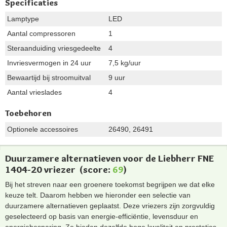
Specificaties
Lamptype
LED
Aantal compressoren
1
Steraanduiding vriesgedeelte
4
Invriesvermogen in 24 uur
7,5 kg/uur
Bewaartijd bij stroomuitval
9 uur
Aantal vrieslades
4
Toebehoren
Optionele accessoires
26490, 26491
Duurzamere alternatieven voor de Liebherr FNE
1404-20 vriezer
(score:
69
)
Bij het streven naar een groenere toekomst begrijpen we dat elke
keuze telt. Daarom hebben we hieronder een selectie van
duurzamere alternatieven geplaatst. Deze vriezers zijn zorgvuldig
geselecteerd op basis van energie-efficiëntie, levensduur en
energiebesparing. Ze bieden dezelfde hoge kwaliteit en prestaties