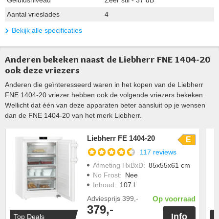
Geluidsniveau
Zeer stil - 37 dB
Aantal vrieslades
4
Bekijk alle specificaties
Anderen bekeken naast de Liebherr FNE 1404-20
ook deze vriezers
Anderen die geïnteresseerd waren in het kopen van de Liebherr
FNE 1404-20 vriezer hebben ook de volgende vriezers bekeken.
Wellicht dat één van deze apparaten beter aansluit op je wensen
dan de FNE 1404-20 van het merk Liebherr.
Liebherr FE 1404-20
E
117 reviews
Afmeting HxBxD
:
85x55x61 cm
No Frost
:
Nee
Inhoud
:
107 l
Adviesprijs
399,-
Op voorraad
379,-
Info
Top Deals
T