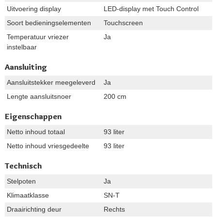
Uitvoering display
LED-display met Touch Control
Soort bedieningselementen
Touchscreen
Temperatuur vriezer
Ja
instelbaar
Aansluiting
Aansluitstekker meegeleverd
Ja
Lengte aansluitsnoer
200 cm
Eigenschappen
Netto inhoud totaal
93 liter
Netto inhoud vriesgedeelte
93 liter
Technisch
Stelpoten
Ja
Klimaatklasse
SN-T
Draairichting deur
Rechts