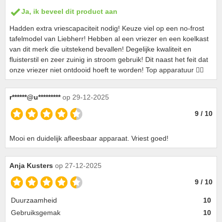
Ja, ik beveel dit product aan
Hadden extra vriescapaciteit nodig! Keuze viel op een no-frost
tafelmodel van Liebherr! Hebben al een vriezer en een koelkast
van dit merk die uitstekend bevallen! Degelijke kwaliteit en
fluisterstil en zeer zuinig in stroom gebruik! Dit naast het feit dat
onze vriezer niet ontdooid hoeft te worden! Top apparatuur 👍🏻
r******@u*********
op 29-12-2025
9 / 10
Mooi en duidelijk afleesbaar apparaat. Vriest goed!
Anja Kusters
op 27-12-2025
9 / 10
Duurzaamheid
10
Gebruiksgemak
10