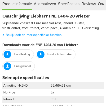
Productinformatie
Alternatieven
Specificaties
Reviews
Onze
Omschrijving Liebherr FNE 1404-20 vriezer
Vrijstaande vrieskast Pure met NoFrost, inhoud 93 liter,
frostControl, frostProtect, varioSpace, 4 laden en LED verlichting.
Bekijk ook de merkspecifieke functies
Downloads voor de FNE 1404-20 van Liebherr
Handleiding
Productinformatie
Energielabel
Beknopte specificaties
Afmeting HxBxD
85x55x61 cm
No Frost
Ja
Inhoud
93 l