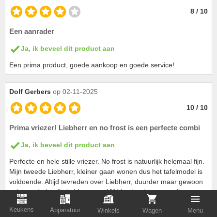
8 / 10
Een aanrader
Ja, ik beveel dit product aan
Een prima product, goede aankoop en goede service!
Dolf Gerbers
op 02-11-2025
10 / 10
Prima vriezer! Liebherr en no frost is een perfecte combi
Ja, ik beveel dit product aan
Perfecte en hele stille vriezer. No frost is natuurlijk helemaal fijn.
Mijn tweede Liebherr, kleiner gaan wonen dus het tafelmodel is
voldoende. Altijd tevreden over Liebherr, duurder maar gewoon
echt goede kwaliteit. Maar met 40% korting ivm magazijn
opruiming ben ik echt spekkoper. Zeer tevreden!
Keukens
Apparatuur
Winkels
Wagen
Menu