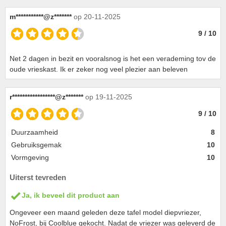
m***********@z*******
op 20-11-2025
9 / 10
Net 2 dagen in bezit en vooralsnog is het een verademing tov de
oude vrieskast. Ik er zeker nog veel plezier aan beleven
r*****************@z*******
op 19-11-2025
9 / 10
Duurzaamheid
8
Gebruiksgemak
10
Vormgeving
10
Uiterst tevreden
Ja, ik beveel dit product aan
Ongeveer een maand geleden deze tafel model diepvriezer,
NoFrost, bij Coolblue gekocht. Nadat de vriezer was geleverd de