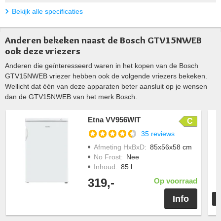
Bekijk alle specificaties
Anderen bekeken naast de Bosch GTV15NWEB
ook deze vriezers
Anderen die geïnteresseerd waren in het kopen van de Bosch
GTV15NWEB vriezer hebben ook de volgende vriezers bekeken.
Wellicht dat één van deze apparaten beter aansluit op je wensen
dan de GTV15NWEB van het merk Bosch.
Etna VV956WIT
C
35 reviews
Afmeting HxBxD
:
85x56x58 cm
No Frost
:
Nee
Inhoud
:
85 l
319,-
Op voorraad
Info
T