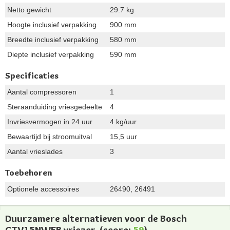
Netto gewicht
29.7 kg
Hoogte inclusief verpakking
900 mm
Breedte inclusief verpakking
580 mm
Diepte inclusief verpakking
590 mm
Specificaties
Aantal compressoren
1
Steraanduiding vriesgedeelte
4
Invriesvermogen in 24 uur
4 kg/uur
Bewaartijd bij stroomuitval
15,5 uur
Aantal vrieslades
3
Toebehoren
Optionele accessoires
26490, 26491
Duurzamere alternatieven voor de Bosch
GTV15NWEB vriezer
(score:
59
)