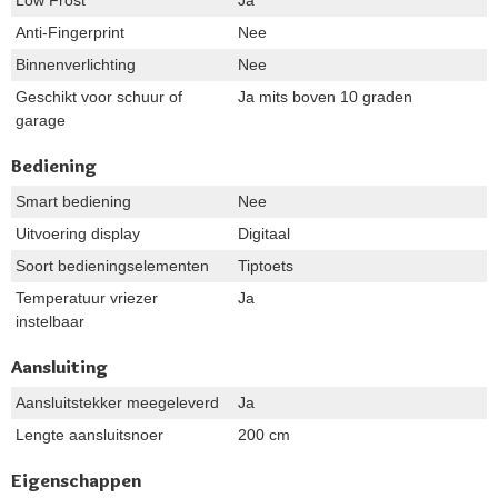
Low Frost
Ja
Anti-Fingerprint
Nee
Binnenverlichting
Nee
Geschikt voor schuur of
Ja mits boven 10 graden
garage
Bediening
Smart bediening
Nee
Uitvoering display
Digitaal
Soort bedieningselementen
Tiptoets
Temperatuur vriezer
Ja
instelbaar
Aansluiting
Aansluitstekker meegeleverd
Ja
Lengte aansluitsnoer
200 cm
Eigenschappen