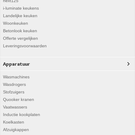
next125
i-luminate keukens
Landelijke keuken
Woonkeuken
Betonlook keuken
Offerte vergelijken
Leveringsvoorwaarden
Apparatuur
Wasmachines
Wasdrogers
Stofzuigers
Quooker kranen
Vaatwassers
Inductie kookplaten
Koelkasten
Afzuigkappen