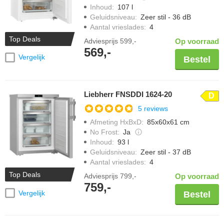
Inhoud
:
107 l
Geluidsniveau
:
Zeer stil - 36 dB
Aantal vrieslades
:
4
Top Deals
Adviesprijs
599,-
Op voorraad
569,-
Vergelijk
Bestel
Liebherr FNSDDI 1624-20
D
5 reviews
Afmeting HxBxD
:
85x60x61 cm
No Frost
:
Ja
Inhoud
:
93 l
Geluidsniveau
:
Zeer stil - 37 dB
Aantal vrieslades
:
4
Top Deals
Adviesprijs
799,-
Op voorraad
759,-
Vergelijk
Bestel