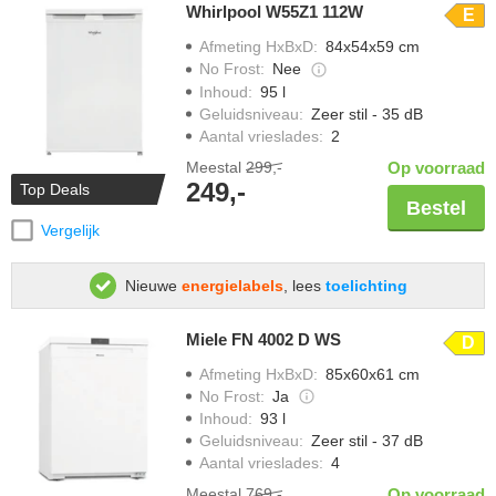
Whirlpool W55Z1 112W
E
Afmeting HxBxD
:
84x54x59 cm
No Frost
:
Nee
Inhoud
:
95 l
Geluidsniveau
:
Zeer stil - 35 dB
Aantal vrieslades
:
2
Meestal
299,-
Op voorraad
249,-
Top Deals
Bestel
Vergelijk
Nieuwe
energielabels
, lees
toelichting
Miele FN 4002 D WS
D
Afmeting HxBxD
:
85x60x61 cm
No Frost
:
Ja
Inhoud
:
93 l
Geluidsniveau
:
Zeer stil - 37 dB
Aantal vrieslades
:
4
Meestal
769,-
Op voorraad