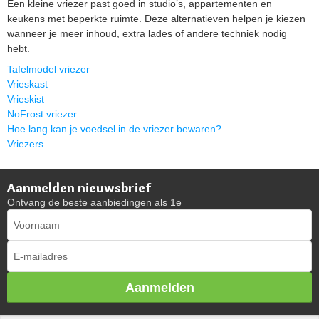
Een kleine vriezer past goed in studio’s, appartementen en
keukens met beperkte ruimte. Deze alternatieven helpen je kiezen
wanneer je meer inhoud, extra lades of andere techniek nodig
hebt.
Tafelmodel vriezer
Vrieskast
Vrieskist
NoFrost vriezer
Hoe lang kan je voedsel in de vriezer bewaren?
Vriezers
Aanmelden nieuwsbrief
Ontvang de beste aanbiedingen als 1e
Aanmelden