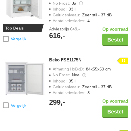
No Frost
:
Ja
Inhoud
:
93 l
Geluidsniveau
:
Zeer stil - 37 dB
Aantal vrieslades
:
4
Top Deals
Adviesprijs
649,-
Op voorraad
616,-
Vergelijk
Bestel
Beko FSE1175N
D
Afmeting HxBxD
:
84x55x59 cm
No Frost
:
Nee
Inhoud
:
95 l
Geluidsniveau
:
Zeer stil - 37 dB
Aantal vrieslades
:
3
299,-
Op voorraad
Vergelijk
Bestel