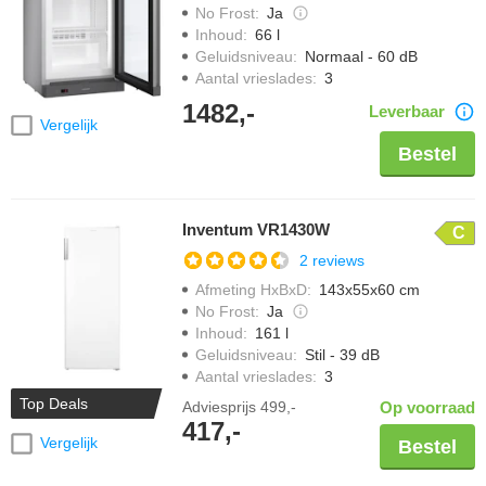
No Frost
:
Ja
Inhoud
:
66 l
Geluidsniveau
:
Normaal - 60 dB
Aantal vrieslades
:
3
1482,-
Leverbaar
Vergelijk
Bestel
Inventum VR1430W
C
2 reviews
Afmeting HxBxD
:
143x55x60 cm
No Frost
:
Ja
Inhoud
:
161 l
Geluidsniveau
:
Stil - 39 dB
Aantal vrieslades
:
3
Top Deals
Adviesprijs
499,-
Op voorraad
417,-
Vergelijk
Bestel