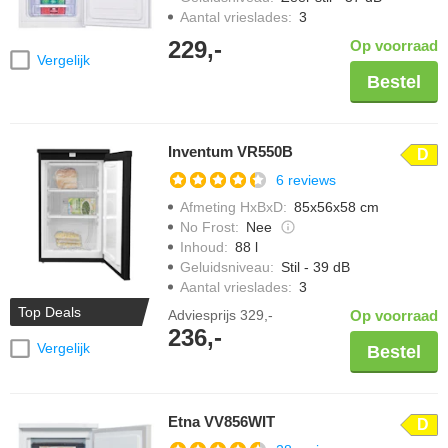
Aantal vrieslades
:
3
229,-
Op voorraad
Vergelijk
Bestel
Inventum VR550B
D
6 reviews
Afmeting HxBxD
:
85x56x58 cm
No Frost
:
Nee
Inhoud
:
88 l
Geluidsniveau
:
Stil - 39 dB
Aantal vrieslades
:
3
Top Deals
Adviesprijs
329,-
Op voorraad
236,-
Vergelijk
Bestel
Etna VV856WIT
D