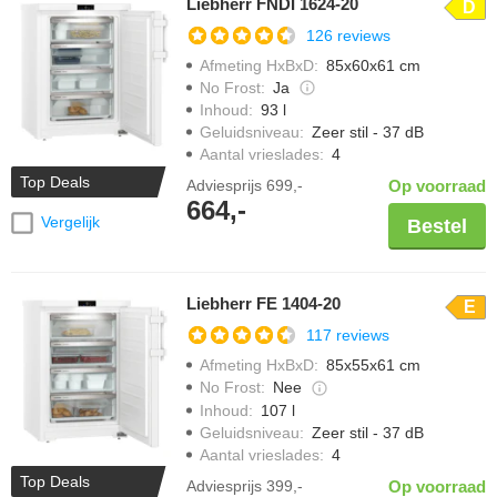
Liebherr FNDI 1624-20
D
126 reviews
Afmeting HxBxD
:
85x60x61 cm
No Frost
:
Ja
Inhoud
:
93 l
Geluidsniveau
:
Zeer stil - 37 dB
Aantal vrieslades
:
4
Top Deals
Adviesprijs
699,-
Op voorraad
664,-
Vergelijk
Bestel
Liebherr FE 1404-20
E
117 reviews
Afmeting HxBxD
:
85x55x61 cm
No Frost
:
Nee
Inhoud
:
107 l
Geluidsniveau
:
Zeer stil - 37 dB
Aantal vrieslades
:
4
Top Deals
Adviesprijs
399,-
Op voorraad