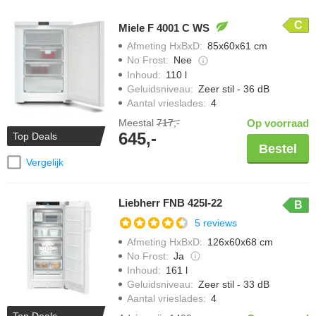
C
Miele F 4001 C WS
Afmeting HxBxD
:
85x60x61 cm
No Frost
:
Nee
Inhoud
:
110 l
Geluidsniveau
:
Zeer stil - 36 dB
Aantal vrieslades
:
4
Meestal
717,-
Op voorraad
645,-
Top Deals
Bestel
Vergelijk
Liebherr FNB 425I-22
B
5 reviews
Afmeting HxBxD
:
126x60x68 cm
No Frost
:
Ja
Inhoud
:
161 l
Geluidsniveau
:
Zeer stil - 33 dB
Aantal vrieslades
:
4
Top Deals