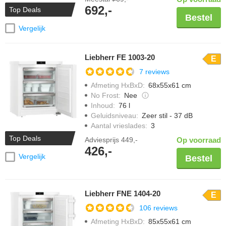
692,-
Top Deals
Bestel
Vergelijk
Liebherr FE 1003-20
E
7 reviews
Afmeting HxBxD
:
68x55x61 cm
No Frost
:
Nee
Inhoud
:
76 l
Geluidsniveau
:
Zeer stil - 37 dB
Aantal vrieslades
:
3
Top Deals
Adviesprijs
449,-
Op voorraad
426,-
Vergelijk
Bestel
Liebherr FNE 1404-20
E
106 reviews
Afmeting HxBxD
:
85x55x61 cm