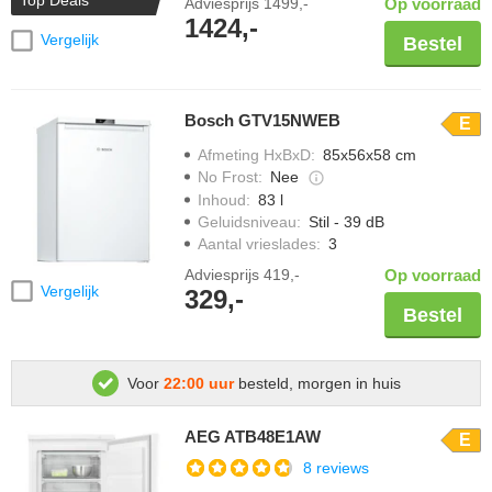
Adviesprijs
1499,-
Op voorraad
1424,-
Vergelijk
Bestel
Bosch GTV15NWEB
E
Afmeting HxBxD
:
85x56x58 cm
No Frost
:
Nee
Inhoud
:
83 l
Geluidsniveau
:
Stil - 39 dB
Aantal vrieslades
:
3
Adviesprijs
419,-
Op voorraad
Vergelijk
329,-
Bestel
Voor
22:00 uur
besteld, morgen in huis
AEG ATB48E1AW
E
8 reviews