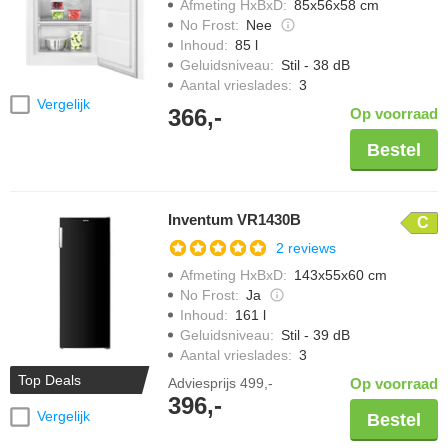
Afmeting HxBxD
:
85x56x58 cm
No Frost
:
Nee
Inhoud
:
85 l
Geluidsniveau
:
Stil - 38 dB
Aantal vrieslades
:
3
Vergelijk
366,-
Op voorraad
Bestel
Inventum VR1430B
C
2 reviews
Afmeting HxBxD
:
143x55x60 cm
No Frost
:
Ja
Inhoud
:
161 l
Geluidsniveau
:
Stil - 39 dB
Aantal vrieslades
:
3
Top Deals
Adviesprijs
499,-
Op voorraad
396,-
Vergelijk
Bestel