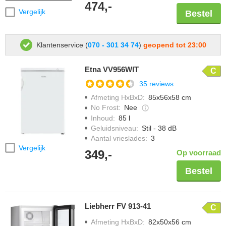
474,-
Vergelijk
Bestel
Klantenservice (
070 - 301 34 74
)
geopend tot 23:00
Etna VV956WIT
C
35 reviews
Afmeting HxBxD
:
85x56x58 cm
No Frost
:
Nee
Inhoud
:
85 l
Geluidsniveau
:
Stil - 38 dB
Aantal vrieslades
:
3
Vergelijk
349,-
Op voorraad
Bestel
Liebherr FV 913-41
C
Afmeting HxBxD
:
82x50x56 cm