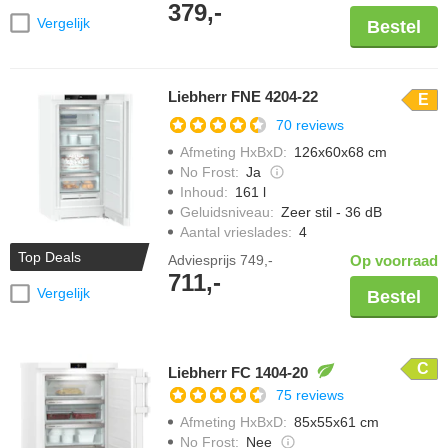
379,-
Vergelijk
Bestel
Liebherr FNE 4204-22
E
70 reviews
Afmeting HxBxD
:
126x60x68 cm
No Frost
:
Ja
Inhoud
:
161 l
Geluidsniveau
:
Zeer stil - 36 dB
Aantal vrieslades
:
4
Top Deals
Adviesprijs
749,-
Op voorraad
711,-
Vergelijk
Bestel
C
Liebherr FC 1404-20
75 reviews
Afmeting HxBxD
:
85x55x61 cm
No Frost
:
Nee