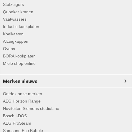
Stofzuigers
Quooker kranen
Vaatwassers
Inductie kookplaten
Koelkasten
Afzuigkappen
Ovens
BORA kookplaten
Miele shop online
Merken nieuws
Ontdek onze merken
AEG Horizon Range
Noviteiten Siemens studioLine
Bosch i-DOS
AEG ProSteam
Samsung Eco Bubble