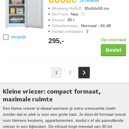
28 reviews
Afmeting HxBxD
:
85x56x58 cm
No Frost
:
Nee
Inhoud
:
85 l
Geluidsniveau
:
Normaal - 40 dB
Aantal vrieslades
:
3
Vergelijk
295,-
Op voorraad
Bestel
1
2
Kleine vriezer: compact formaat,
maximale ruimte
Een kleine vriezer is ideaal wanneer je extra vriesruimte zoekt
zonder dat er plek is voor een grote kast. Je kiest dit formaat vooral
voor kleinere keukens, appartementen, studio’s of als aanvullende
vriezer in een bijkeuken. De inhoud loopt meestal van 30 tot