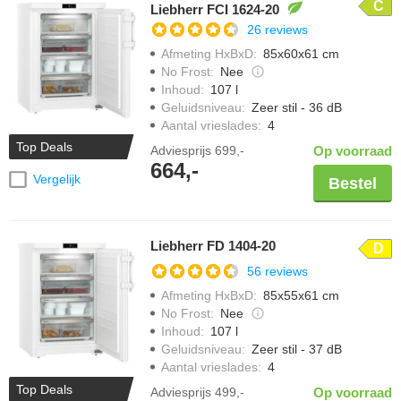
C
Liebherr FCI 1624-20
26 reviews
Afmeting HxBxD
:
85x60x61 cm
No Frost
:
Nee
Inhoud
:
107 l
Geluidsniveau
:
Zeer stil - 36 dB
Aantal vrieslades
:
4
Top Deals
Adviesprijs
699,-
Op voorraad
664,-
Vergelijk
Bestel
Liebherr FD 1404-20
D
56 reviews
Afmeting HxBxD
:
85x55x61 cm
No Frost
:
Nee
Inhoud
:
107 l
Geluidsniveau
:
Zeer stil - 37 dB
Aantal vrieslades
:
4
Top Deals
Adviesprijs
499,-
Op voorraad