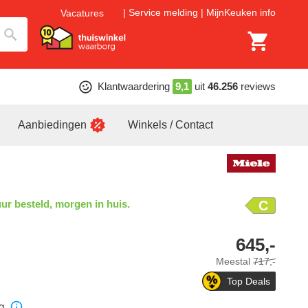
Service melding
MijnKeuken info
Vacatures
Klantwaardering
9,1
uit
46.256
reviews
Aanbiedingen
Winkels / Contact
ur besteld, morgen in huis.
C
645,-
Meestal
717,-
Top Deals
g