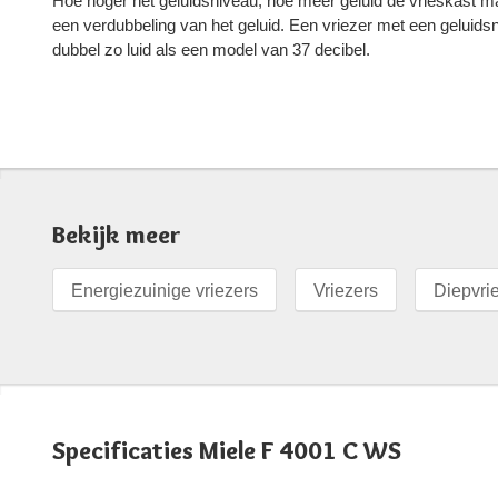
Hoe hoger het geluidsniveau, hoe meer geluid de vrieskast ma
een verdubbeling van het geluid. Een vriezer met een geluids
dubbel zo luid als een model van 37 decibel.
Bekijk meer
Energiezuinige vriezers
Vriezers
Diepvri
Specificaties Miele F 4001 C WS