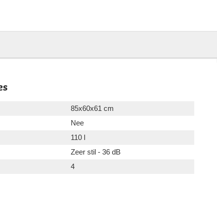
es
85x60x61 cm
Nee
110 l
Zeer stil - 36 dB
4