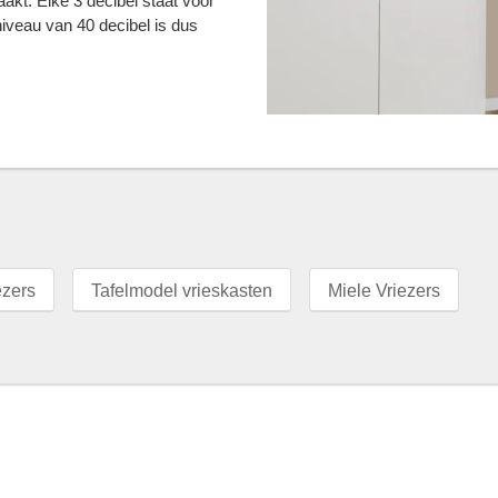
akt. Elke 3 decibel staat voor
niveau van 40 decibel is dus
ezers
Tafelmodel vrieskasten
Miele Vriezers