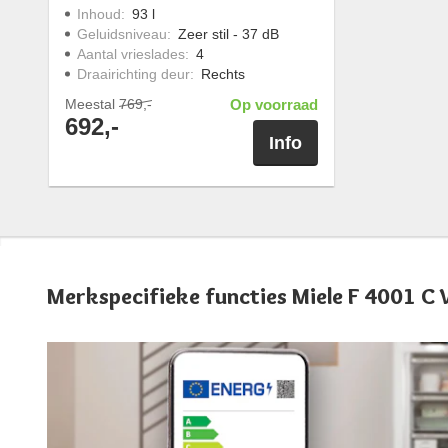
Inhoud
:
93 l
Geluidsniveau
:
Zeer stil - 37 dB
Aantal vrieslades
:
4
Draairichting deur
:
Rechts
Meestal
769,-
Op voorraad
692,-
Info
Merkspecifieke functies Miele F 4001 C