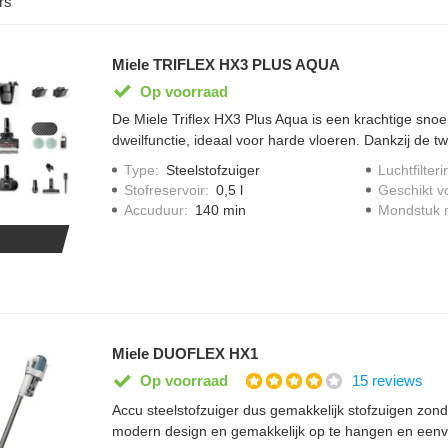
rs
Miele TRIFLEX HX3 PLUS AQUA
Op voorraad
De Miele Triflex HX3 Plus Aqua is een krachtige snoe
dweilfunctie, ideaal voor harde vloeren. Dankzij de 
heb je tot 140 minuten gebruiksduur. Met de AquaTwist
Type
:
Steelstofzuiger
Luchtfilteri
één beweging, terwijl FloorDetect automatisch het v
Stofreservoir
:
0,5 l
Geschikt v
vloertype. De uitgebreide accessoireset maakt hem ex
Accuduur
:
140 min
Mondstuk m
wandhouder berg je alles netjes en overzichtelijk op.
Miele DUOFLEX HX1
15 reviews
Op voorraad
Accu steelstofzuiger dus gemakkelijk stofzuigen zonde
modern design en gemakkelijk op te hangen en eenvo