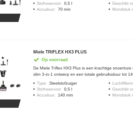
automatisch het vermogen aan op het type vloer. Me
Stofreservoir
:
0,5 l
Geschikt v
hardnekkig vuil snel aan. Dankzij de gebruiksduur to
Accuduur
:
70 min
Mondstuk m
zonder onderbrekingen door.
Miele TRIFLEX HX3 PLUS
Op voorraad
De Miele Triflex HX3 Plus is een krachtige snoerloze 
slim 3-in-1 ontwerp en een totale gebruiksduur tot 1
twee meegeleverde accu’s. Dankzij FloorDetect past 
Type
:
Steelstofzuiger
Luchtfilteri
vermogen aan op elk vloertype, terwijl het HEPA-filte
Stofreservoir
:
0,5 l
Geschikt v
hygiënisch schone lucht. Met de extra accu en uitgeb
Accuduur
:
140 min
Mondstuk m
maak je moeiteloos het hele huis schoon.