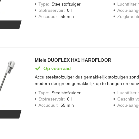
accuduur van 17 minuten en 12 minuten in de "max 
Type
:
Steelstofzuiger
Luchtfilteri
krachtig en efficient vermogen van 210 watt, stofrese
Stofreservoir
:
0 l
Accu-aang
legen door easyclean system, twee -traps filtersystee
Accuduur
:
55 min
Zuigkracht
Miele DUOFLEX HX1 HARDFLOOR
Op voorraad
Accu steelstofzuiger dus gemakkelijk stofzuigen zonde
modern design en gemakkelijk op te hangen en eenvo
accuduur van 17 minuten en 12 minuten in de "max 
Type
:
Steelstofzuiger
Luchtfilteri
krachtig en efficient vermogen van 210 watt, stofrese
Stofreservoir
:
0 l
Geschikt v
legen door easyclean system, twee -traps filtersystee
Accuduur
:
55 min
Accu-aang
zachte universele meubelborstel, incl. extra zachte b
vloeren.