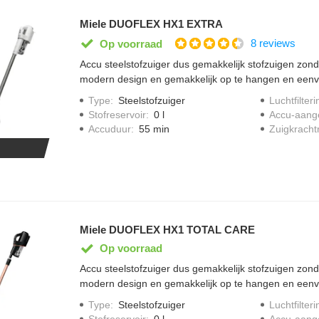
Miele DUOFLEX HX1 EXTRA
8 reviews
Op voorraad
Accu steelstofzuiger dus gemakkelijk stofzuigen zonde
modern design en gemakkelijk op te hangen en eenvo
accuduur van 17 minuten en 12 minuten in de "max 
Type
:
Steelstofzuiger
Luchtfilteri
krachtig en efficient vermogen van 210 watt, stofrese
Stofreservoir
:
0 l
Accu-aang
legen door easyclean system, twee -traps filtersystee
Accuduur
:
55 min
Zuigkracht
zachte universele meubelborstel
Miele DUOFLEX HX1 TOTAL CARE
Op voorraad
Accu steelstofzuiger dus gemakkelijk stofzuigen zonde
modern design en gemakkelijk op te hangen en eenvo
accuduur van 17 minuten en 12 minuten in de "max 
Type
:
Steelstofzuiger
Luchtfilteri
krachtig en efficient vermogen van 210 watt, stofrese
Stofreservoir
:
0 l
Accu-aang