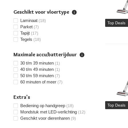
Geschikt voor vloertype
Laminaat
(18)
Top Deals
Parket
(7)
Tapijt
(17)
Tegels
(18)
Maximale accu/batterijduur
30 t/m 39 minuten
(1)
40 t/m 49 minuten
(1)
50 t/m 59 minuten
(7)
60 minuten of meer
(7)
Extra's
Top Deals
Bediening op handgreep
(18)
Mondstuk met LED-verlichting
(12)
Geschikt voor dierenharen
(9)