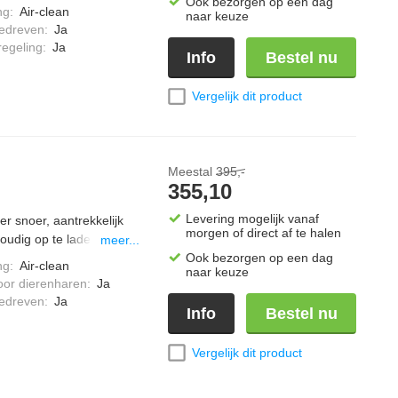
Ook bezorgen op een dag
vermogen" stand,
ng
:
Air-clean
naar keuze
rvoir gemakkelijk te
edreven
:
Ja
m, kleur; nordic blauw.
regeling
:
Ja
Info
Bestel nu
Vergelijk dit product
Meestal
395,-
355,10
Levering mogelijk vanaf
r snoer, aantrekkelijk
morgen of direct af te halen
udig op te laden,
meer...
vermogen" stand,
Ook bezorgen op een dag
ng
:
Air-clean
naar keuze
rvoir gemakkelijk te
oor dierenharen
:
Ja
m, inclusief een extra
edreven
:
Ja
Info
Bestel nu
orstel voor harde
Vergelijk dit product