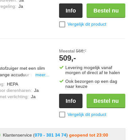
m, inclusief een
regeling
:
Ja
Info
Bestel nu
handheld brush, extra
bare zuigmond
Vergelijk dit product
Meestal
566,-
509,-
Levering mogelijk vanaf
stofzuiger met een slim
morgen of direct af te halen
 lange accuduur tot 70
meer...
eiteloos elk oppervlak
Ook bezorgen op een dag
ng
:
HEPA
naar keuze
cht, ideaal voor mensen
oor dierenharen
:
Ja
et verlichting
:
Ja
Info
Bestel nu
Vergelijk dit product
Klantenservice (
070 - 301 34 74
)
geopend tot 23:00