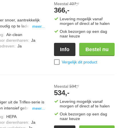
Meestal
407,-
366,-
Levering mogelijk vanaf
r snoer, aantrekkelijk
morgen of direct af te halen
udig op te laden,
meer...
Ook bezorgen op een dag
vermogen" stand,
ng
:
Air-clean
naar keuze
rvoir gemakkelijk te
oor dierenharen
:
Ja
m, inclusief een hand-
edreven
:
Ja
Info
Bestel nu
katten haren.
Vergelijk dit product
Meestal
594,-
534,-
Levering mogelijk vanaf
er uit de Triflex-serie is
morgen of direct af te halen
 intensief gebruik. Met
meer...
ubels en vloeren.
Ook bezorgen op een dag
ng
:
HEPA
naar keuze
ogen automatisch aan. De
oor dierenharen
:
Ja
raagt. BrilliantLight laat