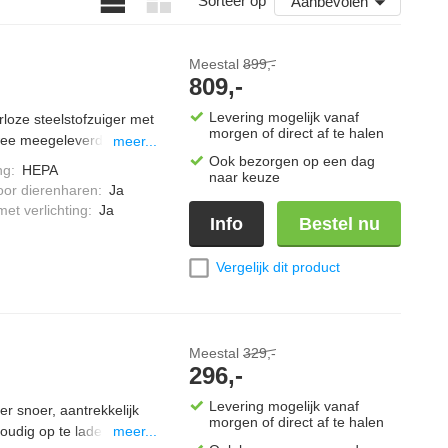
Sorteer op
Aanbevolen
Meestal
899,-
809,-
Levering mogelijk vanaf
rloze steelstofzuiger met
morgen of direct af te halen
twee meegeleverde accu’s
meer...
er reinig en dweil je in
Ook bezorgen op een dag
ng
:
HEPA
naar keuze
ermogen aanpast op elk
oor dierenharen
:
Ja
tra veelzijdig en met de
et verlichting
:
Ja
Info
Bestel nu
Vergelijk dit product
Meestal
329,-
296,-
Levering mogelijk vanaf
r snoer, aantrekkelijk
morgen of direct af te halen
udig op te laden,
meer...