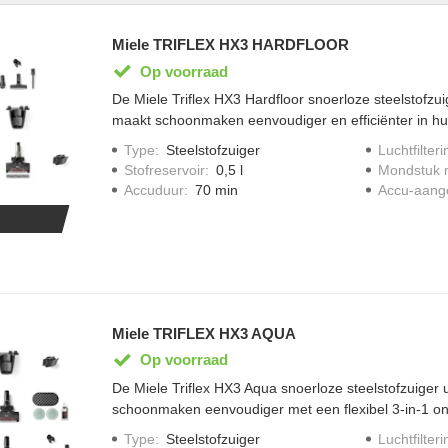
Miele TRIFLEX HX3 HARDFLOOR
Op voorraad
De Miele Triflex HX3 Hardfloor snoerloze steelstofzuige
maakt schoonmaken eenvoudiger en efficiënter in hui
stemt hij het vermogen automatisch af op het vloer
Type
:
Steelstofzuiger
Luchtfilteri
pak je hardnekkig vuil snel aan. BrilliantLight geeft he
Stofreservoir
:
0,5 l
Mondstuk m
een grondig resultaat. Het 3-in-1 ontwerp geeft je flexib
Accuduur
:
70 min
Accu-aang
profiteert van een lange gebruiksduur tot 70 minuten
Miele TRIFLEX HX3 AQUA
Op voorraad
De Miele Triflex HX3 Aqua snoerloze steelstofzuiger u
schoonmaken eenvoudiger met een flexibel 3-in-1 on
je vloeren diep te reinigen met zichtbaar resultaat. F
Type
:
Steelstofzuiger
Luchtfilteri