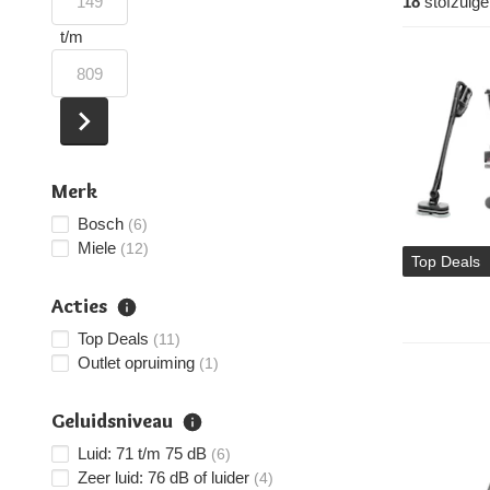
18
stofzuige
t/m
Merk
Bosch
(6)
Miele
(12)
Top Deals
Acties
Top Deals
(11)
Outlet opruiming
(1)
Geluidsniveau
Luid: 71 t/m 75 dB
(6)
Zeer luid: 76 dB of luider
(4)