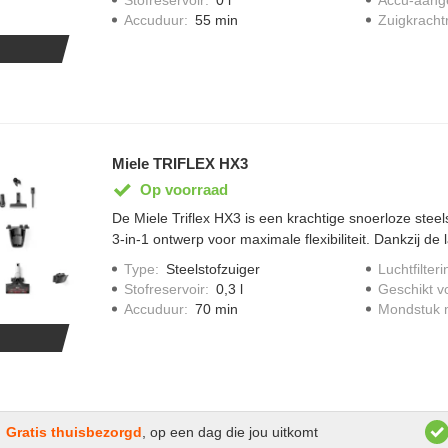
legen door easyclean system, twee -traps filtersystee
Accuduur
:
55 min
Zuigkracht
uitgebreide premium uitrusting w.o. electro compact 
zachte furniture borstel, XL zuigbuis en een verstel
Miele TRIFLEX HX3
Op voorraad
De Miele Triflex HX3 is een krachtige snoerloze steel
3-in-1 ontwerp voor maximale flexibiliteit. Dankzij de
minuten en automatische vloerherkenning maak je mo
Type
:
Steelstofzuiger
Luchtfilteri
schoon. Het HEPA-filter zorgt voor schone uitblaaslu
Stofreservoir
:
0,3 l
Geschikt v
met allergieën.
Accuduur
:
70 min
Mondstuk m
Gratis thuisbezorgd
, op een dag die jou uitkomt