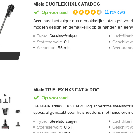
Miele DUOFLEX HX1 CAT&DOG
11 reviews
Op voorraad
Accu steelstofzuiger dus gemakkelijk stofzuigen zonde
modern design en gemakkelijk op te hangen en eenvo
accuduur van 17 minuten en 12 minuten in de "max 
Type
:
Steelstofzuiger
Luchtfilteri
krachtig en efficient vermogen van 210 watt, stofrese
Stofreservoir
:
0 l
Geschikt v
legen door easyclean system, twee -traps filtersystee
Accuduur
:
55 min
Accu-aang
electro borstel geschikt voor hardnekkige honden en 
Miele TRIFLEX HX3 CAT & DOG
Op voorraad
De Miele Triflex HX3 Cat & Dog snoerloze steelstofzuig
speciaal gemaakt voor huishoudens met huisdieren en
de turboborstel verwijder je haren eenvoudig van me
Type
:
Steelstofzuiger
Luchtfilteri
FloorDetect herkent het vloertype en past het verm
Stofreservoir
:
0,5 l
Geschikt v
Boostmodus helpt bij hardnekkig vuil dat extra kracht v