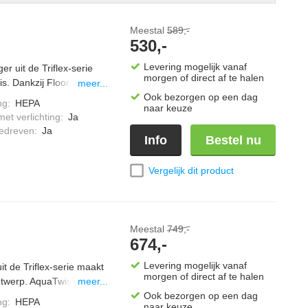
Meestal
589,-
530,-
Levering mogelijk vanaf
r uit de Triflex-serie
morgen of direct af te halen
s. Dankzij FloorDetect
meer...
type. Met de Boostmodus
Ook bezorgen op een dag
ng
:
HEPA
naar keuze
lder zicht op stof voor
et verlichting
:
Ja
iliteit in gebruik en je
edreven
:
Ja
Info
Bestel nu
.
Vergelijk dit product
Meestal
749,-
674,-
Levering mogelijk vanaf
it de Triflex-serie maakt
morgen of direct af te halen
twerp. AquaTwister helpt
meer...
loorDetect past
Ook bezorgen op een dag
ng
:
HEPA
naar keuze