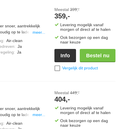
Meestal
399,-
359,-
Levering mogelijk vanaf
r snoer, aantrekkelijk
morgen of direct af te halen
udig op te laden,
meer...
Ook bezorgen op een dag
vermogen" stand,
ng
:
Air-clean
naar keuze
rvoir gemakkelijk te
edreven
:
Ja
m, inclusief een extra
regeling
:
Ja
Info
Bestel nu
Vergelijk dit product
Meestal
449,-
404,-
Levering mogelijk vanaf
r snoer, aantrekkelijk
morgen of direct af te halen
udig op te laden,
meer...
vermogen" stand,
Ook bezorgen op een dag
ng
:
Air-clean
naar keuze
rvoir gemakkelijk te
edreven
:
Ja