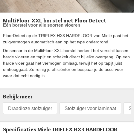
MultiFloor XXL borstel met FloorDetect
Eén borstel voor alle soorten vloeren
FloorDetect op de TRIFLEX HX3 HARDFLOOR van Miele past het
zuigvermogen automatisch aan op het type ondergrond.
De sensor in de MultiFloor XXL-borstel herkent het verschil tussen
harde vloeren en tapijt en schakelt direct bij elke overgang. Op een
harde vloer gaat het vermogen omlaag, terwijl het op tapijt juist
omhooggaat. Zo reinig je efficiënter en bespaar je de accu voor
waar dat echt nodig is.
Bekijk meer
Draadloze stofzuiger
Stofzuiger voor laminaat
St
Specificaties Miele TRIFLEX HX3 HARDFLOOR