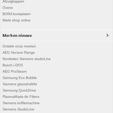
Afzuigkappen
Ovens
BORA kookplaten
Miele shop online
Merken nieuws
Ontdek onze merken
AEG Horizon Range
Noviteiten Siemens studioLine
Bosch i-DOS
AEG ProSteam
Samsung Eco Bubble
Siemens glassdraftAir
Samsung QuickDrive
PlasmaMade Air Filters
Siemens koffiemachine
Siemens StudioLine