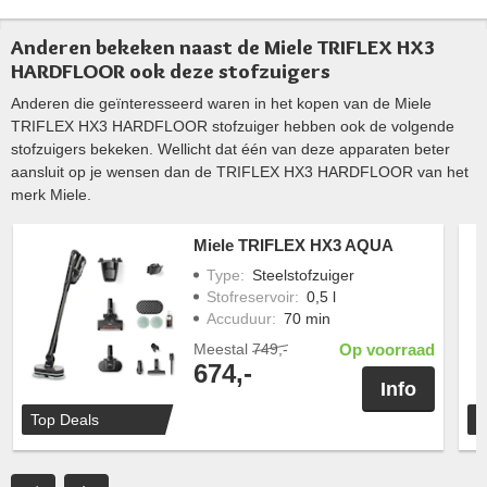
Anderen bekeken naast de Miele TRIFLEX HX3
HARDFLOOR ook deze stofzuigers
Anderen die geïnteresseerd waren in het kopen van de Miele
TRIFLEX HX3 HARDFLOOR stofzuiger hebben ook de volgende
stofzuigers bekeken. Wellicht dat één van deze apparaten beter
aansluit op je wensen dan de TRIFLEX HX3 HARDFLOOR van het
merk Miele.
Miele TRIFLEX HX3 AQUA
Type
:
Steelstofzuiger
Stofreservoir
:
0,5 l
Accuduur
:
70 min
Meestal
749,-
Op voorraad
674,-
Info
Top Deals
T