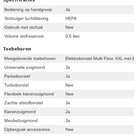
Bediening op handgreep
Ja
Stofzuiger luchtfiltering
HEPA
Gebruik met stofzak
Nee
Volume stofreservoir
0.5 liter
Toebehoren
Meegeleverde toebehoren
Elektroborstel Multi Floor XXL met B
Universele zuigmond
Ja
Parketborstel
Ja
Turboborstel
Nee
Flexibele kierenzuigmond
Nee
Zachte afstofborstel
Ja
Kierenzuigmond
Ja
Meubelzuigmond
Ja
Opbergvak accessoires
Nee