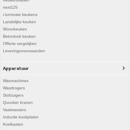
Keukenbladen
next125
i-luminate keukens
Landelijke keuken
Woonkeuken
Betonlook keuken
Offerte vergelijken
Leveringsvoorwaarden
Apparatuur
Wasmachines
Wasdrogers
Stofzuigers
Quooker kranen
Vaatwassers
Inductie kookplaten
Koelkasten