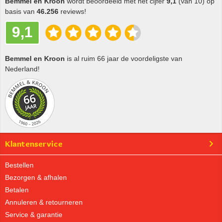
Bemmel en Kroon
wordt beoordeeld met het cijfer
9,1
(van 10) op
basis van
46.256
reviews!
9,1
Bemmel en Kroon
is al ruim 66 jaar de voordeligste van
Nederland!
Klantenservice
Bestellen
Bezorgen & afhalen
Betalen
Annuleren & retourneren
Service & garantie