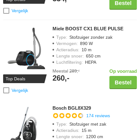
Bestel
Vergelijk
Miele BOOST CX1 BLUE PULSE
Type
:
Stofzuiger zonder zak
Vermogen
:
890 W
Actieradius
:
10 m
Lengte snoer
:
650 cm
Luchtfiltering
:
HEPA
Meestal
289,-
Op voorraad
260,-
Top Deals
Bestel
Vergelijk
Bosch BGL8X329
174 reviews
Type
:
Stofzuiger met zak
Actieradius
:
15 m
Lengte snoer
:
1200 cm