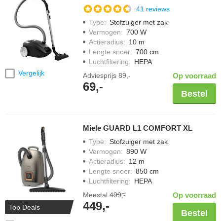
41 reviews
Type
:
Stofzuiger met zak
Vermogen
:
700 W
Actieradius
:
10 m
Lengte snoer
:
700 cm
Luchtfiltering
:
HEPA
Vergelijk
Adviesprijs
89,-
Op voorraad
69,-
Bestel
Miele GUARD L1 COMFORT XL
Type
:
Stofzuiger met zak
Vermogen
:
890 W
Actieradius
:
12 m
Lengte snoer
:
850 cm
Luchtfiltering
:
HEPA
Meestal
499,-
Op voorraad
449,-
Top Deals
Bestel