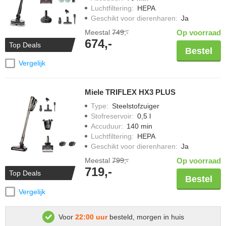
Luchtfiltering
:
HEPA
Geschikt voor dierenharen
:
Ja
Meestal
749,-
Op voorraad
674,-
Top Deals
Bestel
Vergelijk
Miele TRIFLEX HX3 PLUS
Type
:
Steelstofzuiger
Stofreservoir
:
0,5 l
Accuduur
:
140 min
Luchtfiltering
:
HEPA
Geschikt voor dierenharen
:
Ja
Meestal
799,-
Op voorraad
719,-
Top Deals
Bestel
Vergelijk
Voor
22:00 uur
besteld, morgen in huis