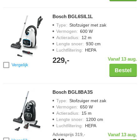
Bosch BGL6SIL1L
Type
:
Stofzuiger met zak
Vermogen
:
600 W
Actieradius
:
12 m
Lengte snoer
:
930 cm
Luchtfiltering
:
HEPA
229,-
Vanaf 13 aug.
Vergelijk
Bestel
Bosch BGL8BA3S
Type
:
Stofzuiger met zak
Vermogen
:
650 W
Actieradius
:
15 m
Lengte snoer
:
1200 cm
Luchtfiltering
:
HEPA
Adviesprijs
319,-
Vanaf 13 aug.