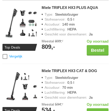
Miele TRIFLEX HX3 PLUS AQUA
Type
:
Steelstofzuiger
Stofreservoir
:
0,5 l
Accuduur
:
140 min
Luchtfiltering
:
HEPA
Geschikt voor dierenharen
:
Ja
Meestal
899,-
Op voorraad
809,-
Top Deals
Bestel
Vergelijk
Miele TRIFLEX HX3 CAT & DOG
Type
:
Steelstofzuiger
Stofreservoir
:
0,5 l
Accuduur
:
70 min
Luchtfiltering
:
HEPA
Geschikt voor dierenharen
:
Ja
Meestal
594,-
Op voorraad
534,-
Top Deals