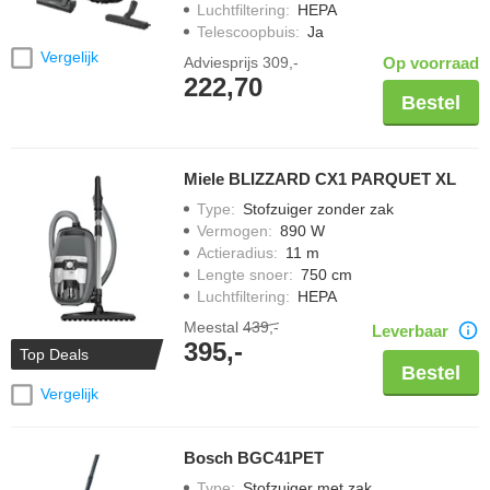
Luchtfiltering
:
HEPA
Telescoopbuis
:
Ja
Vergelijk
Adviesprijs
309,-
Op voorraad
222,70
Bestel
Miele BLIZZARD CX1 PARQUET XL
Type
:
Stofzuiger zonder zak
Vermogen
:
890 W
Actieradius
:
11 m
Lengte snoer
:
750 cm
Luchtfiltering
:
HEPA
Meestal
439,-
Leverbaar
395,-
Top Deals
Bestel
Vergelijk
Bosch BGC41PET
Type
:
Stofzuiger met zak