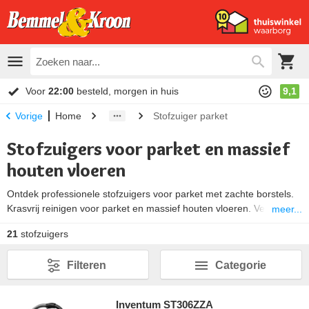
Voor
22:00
besteld, morgen in huis
9,1
Home
Stofzuiger parket
Vorige
Stofzuigers voor parket en massief
houten vloeren
Ontdek professionele stofzuigers voor parket met zachte borstels.
Krasvrij reinigen voor parket en massief houten vloeren. Vergelijk
meer...
topmerken met parketborstel.
Meer informatie over parket
21
stofzuigers
stofzuigers ↓
Filteren
Categorie
Inventum ST306ZZA