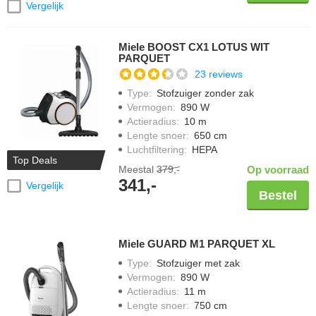
Vergelijk
Miele BOOST CX1 LOTUS WIT
PARQUET
23 reviews
Type
:
Stofzuiger zonder zak
Vermogen
:
890 W
Actieradius
:
10 m
Lengte snoer
:
650 cm
Luchtfiltering
:
HEPA
Top Deals
Meestal
379,-
Op voorraad
341,-
Vergelijk
Bestel
Miele GUARD M1 PARQUET XL
Type
:
Stofzuiger met zak
Vermogen
:
890 W
Actieradius
:
11 m
Lengte snoer
:
750 cm