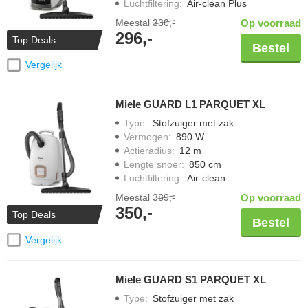
Luchtfiltering
:
Air-clean Plus
Meestal
330,-
Op voorraad
296,-
Top Deals
Bestel
Vergelijk
Miele GUARD L1 PARQUET XL
Type
:
Stofzuiger met zak
Vermogen
:
890 W
Actieradius
:
12 m
Lengte snoer
:
850 cm
Luchtfiltering
:
Air-clean
Meestal
389,-
Op voorraad
350,-
Top Deals
Bestel
Vergelijk
Miele GUARD S1 PARQUET XL
Type
:
Stofzuiger met zak