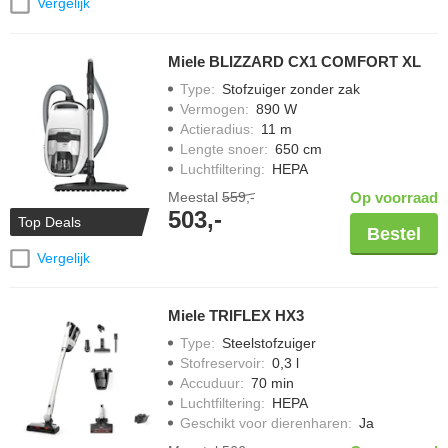
Vergelijk
Miele BLIZZARD CX1 COMFORT XL
Type
:
Stofzuiger zonder zak
Vermogen
:
890 W
Actieradius
:
11 m
Lengte snoer
:
650 cm
Luchtfiltering
:
HEPA
Meestal
559,-
Op voorraad
503,-
Top Deals
Bestel
Vergelijk
Miele TRIFLEX HX3
Type
:
Steelstofzuiger
Stofreservoir
:
0,3 l
Accuduur
:
70 min
Luchtfiltering
:
HEPA
Geschikt voor dierenharen
:
Ja