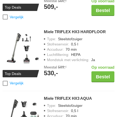
Meestal
566,-
Op voorraad
509,-
Top Deals
Bestel
Vergelijk
Miele TRIFLEX HX3 HARDFLOOR
Type
:
Steelstofzuiger
Stofreservoir
:
0,5 l
Accuduur
:
70 min
Luchtfiltering
:
HEPA
Mondstuk met verlichting
:
Ja
Meestal
589,-
Op voorraad
530,-
Top Deals
Bestel
Vergelijk
Miele TRIFLEX HX3 AQUA
Type
:
Steelstofzuiger
Stofreservoir
:
0,5 l
Accuduur
:
70 min