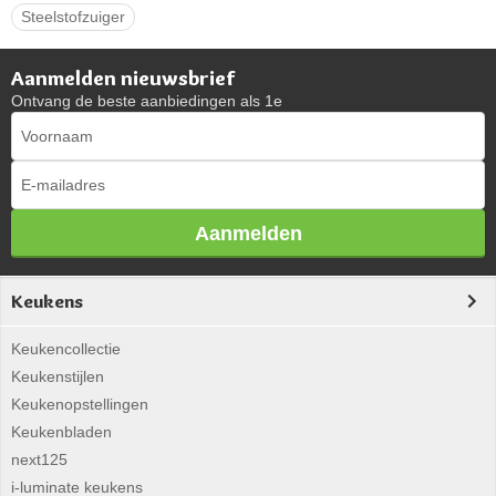
Steelstofzuiger
Aanmelden nieuwsbrief
Ontvang de beste aanbiedingen als 1e
Aanmelden
Keukens
Keukencollectie
Keukenstijlen
Keukenopstellingen
Keukenbladen
next125
i-luminate keukens