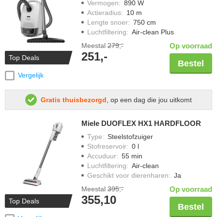
Vermogen
:
890 W
Actieradius
:
10 m
Lengte snoer
:
750 cm
Luchtfiltering
:
Air-clean Plus
Meestal
279,-
Op voorraad
251,-
Top Deals
Bestel
Vergelijk
Gratis thuisbezorgd
, op een dag die jou uitkomt
Miele DUOFLEX HX1 HARDFLOOR
Type
:
Steelstofzuiger
Stofreservoir
:
0 l
Accuduur
:
55 min
Luchtfiltering
:
Air-clean
Geschikt voor dierenharen
:
Ja
Meestal
395,-
Op voorraad
355,10
Top Deals
Bestel