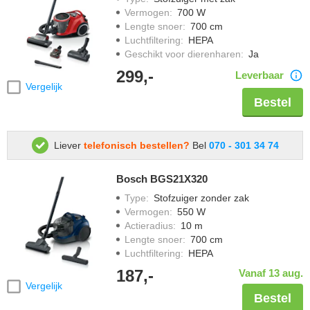
Vermogen
:
700 W
Lengte snoer
:
700 cm
Luchtfiltering
:
HEPA
Geschikt voor dierenharen
:
Ja
299,-
Leverbaar
Vergelijk
Bestel
Liever
telefonisch bestellen?
Bel
070 - 301 34 74
Bosch BGS21X320
Type
:
Stofzuiger zonder zak
Vermogen
:
550 W
Actieradius
:
10 m
Lengte snoer
:
700 cm
Luchtfiltering
:
HEPA
187,-
Vanaf 13 aug.
Vergelijk
Bestel