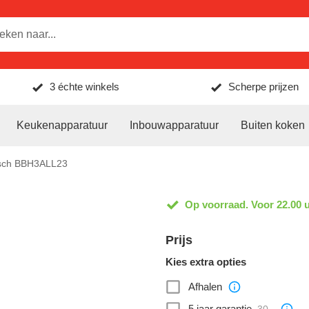
3 échte winkels
Scherpe prijzen
Keukenapparatuur
Inbouwapparatuur
Buiten koken
sch BBH3ALL23
Op voorraad. Voor 22.00 u
Prijs
Kies extra opties
Afhalen
5 jaar garantie
30,-