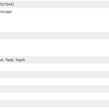
05278442
ofzuiger
t, Tapijt, Tegels