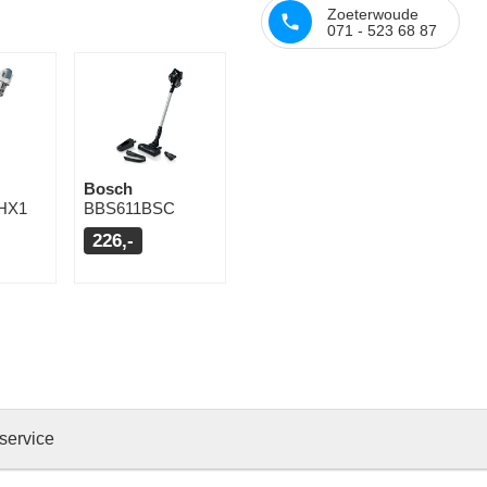
Zoeterwoude
071 - 523 68 87
Bosch
HX1
BBS611BSC
226,-
service