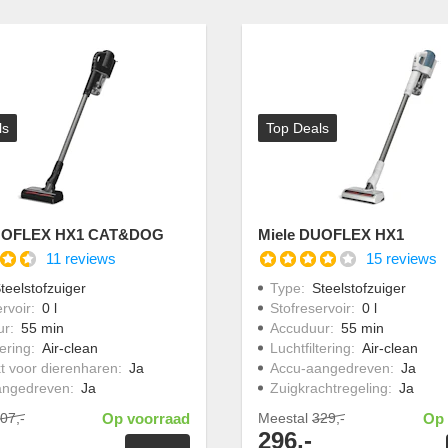
ls
Top Deals
DUOFLEX HX1 CAT&DOG
Miele DUOFLEX HX1
11 reviews
15 reviews
teelstofzuiger
Type
:
Steelstofzuiger
rvoir
:
0 l
Stofreservoir
:
0 l
ur
:
55 min
Accuduur
:
55 min
tering
:
Air-clean
Luchtfiltering
:
Air-clean
t voor dierenharen
:
Ja
Accu-aangedreven
:
Ja
angedreven
:
Ja
Zuigkrachtregeling
:
Ja
07,-
Op voorraad
Meestal
329,-
Op 
296,-