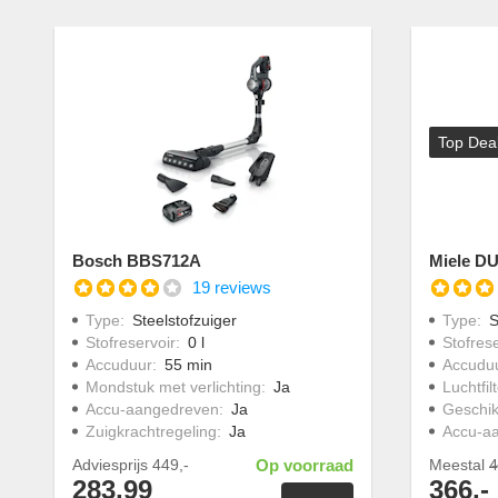
Top Dea
Bosch BBS712A
Miele 
19 reviews
Type
:
Steelstofzuiger
Type
:
S
Stofreservoir
:
0 l
Stofrese
Accuduur
:
55 min
Accudu
Mondstuk met verlichting
:
Ja
Luchtfil
Accu-aangedreven
:
Ja
Geschik
Zuigkrachtregeling
:
Ja
Accu-a
Adviesprijs
449,-
Op voorraad
Meestal
4
283,99
366,-