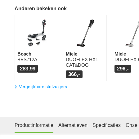
Anderen bekeken ook
Bosch
Miele
Miele
BBS712A
DUOFLEX HX1
DUOFLEX 
CAT&DOG
283,99
296,-
366,-
Vergelijkbare stofzuigers
Productinformatie
Alternatieven
Specificaties
Onze 