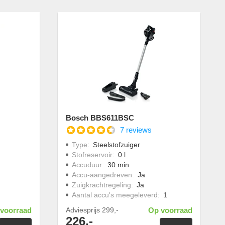
Bosch BBS611BSC
7 reviews
Type
:
Steelstofzuiger
Stofreservoir
:
0 l
Accuduur
:
30 min
Accu-aangedreven
:
Ja
Zuigkrachtregeling
:
Ja
Aantal accu's meegeleverd
:
1
voorraad
Adviesprijs
299,-
Op voorraad
226,-