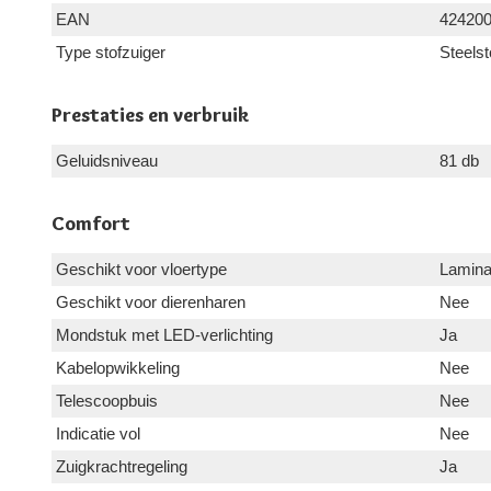
EAN
42420
Type stofzuiger
Steelst
Prestaties en verbruik
Geluidsniveau
81 db
Comfort
Geschikt voor vloertype
Laminaa
Geschikt voor dierenharen
Nee
Mondstuk met LED-verlichting
Ja
Kabelopwikkeling
Nee
Telescoopbuis
Nee
Indicatie vol
Nee
Zuigkrachtregeling
Ja