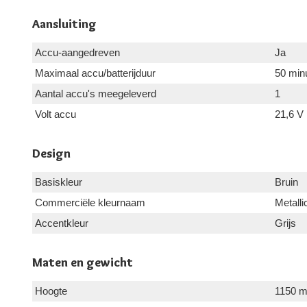
Aansluiting
Accu-aangedreven
Ja
Maximaal accu/batterijduur
50 min
Aantal accu's meegeleverd
1
Volt accu
21,6 V
Design
Basiskleur
Bruin
Commerciële kleurnaam
Metalli
Accentkleur
Grijs
Maten en gewicht
Hoogte
1150 