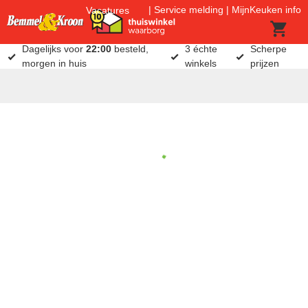
Service melding
MijnKeuken info
Vacatures
Dagelijks voor
22:00
besteld,
3 échte
Scherpe
morgen in huis
winkels
prijzen