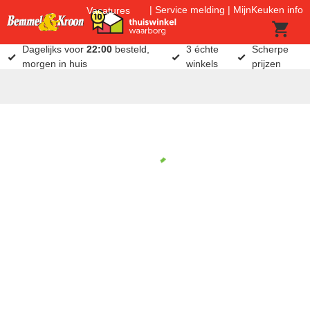
Service melding
MijnKeuken info
Vacatures
Dagelijks voor
22:00
besteld,
3 échte
Scherpe
morgen in huis
winkels
prijzen