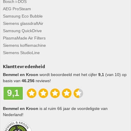
Bosch i-DOS
AEG ProSteam
Samsung Eco Bubble
Siemens glassdraftAir
Samsung QuickDrive
PlasmaMade Air Filters
Siemens koffiemachine
Siemens StudioLine
Klanttevredenheid
Bemmel en Kroon
wordt beoordeeld met het cijfer
9,1
(van 10) op
basis van
46.256
reviews!
9,1
Bemmel en Kroon
is al ruim 66 jaar de voordeligste van
Nederland!