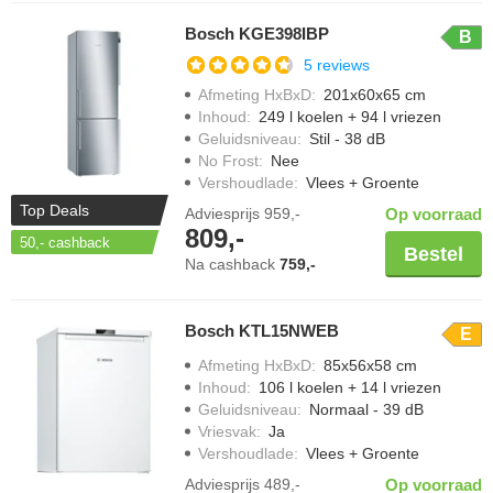
Bosch KGE398IBP
B
5 reviews
Afmeting HxBxD
:
201x60x65 cm
Inhoud
:
249 l koelen + 94 l vriezen
Geluidsniveau
:
Stil - 38 dB
No Frost
:
Nee
Vershoudlade
:
Vlees + Groente
Top Deals
Adviesprijs
959,-
Op voorraad
809,-
50,-
cashback
Bestel
Na cashback
759,-
Bosch KTL15NWEB
E
Afmeting HxBxD
:
85x56x58 cm
Inhoud
:
106 l koelen + 14 l vriezen
Geluidsniveau
:
Normaal - 39 dB
Vriesvak
:
Ja
Vershoudlade
:
Vlees + Groente
Adviesprijs
489,-
Op voorraad