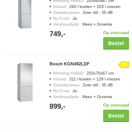
Afmeting HxBxD
:
203x60x67 cm
Inhoud
:
260 l koelen + 103 l vriezen
Geluidsniveau
:
Zeer stil - 35 dB
No Frost
:
Ja
Vershoudlade
:
Vlees + Groente
749,-
Op voorraad
Bestel
Bosch KGN492LDF
D
Afmeting HxBxD
:
203x70x67 cm
Inhoud
:
311 l koelen + 129 l vriezen
Geluidsniveau
:
Zeer stil - 35 dB
No Frost
:
Ja
Vershoudlade
:
Vlees + Groente
899,-
Op voorraad
Bestel