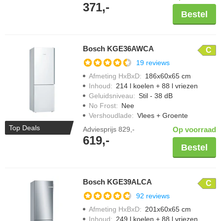
371,-
Bestel
Bosch KGE36AWCA
C
19 reviews
Afmeting HxBxD
:
186x60x65 cm
Inhoud
:
214 l koelen + 88 l vriezen
Geluidsniveau
:
Stil - 38 dB
No Frost
:
Nee
Vershoudlade
:
Vlees + Groente
Top Deals
Adviesprijs
829,-
Op voorraad
619,-
Bestel
Bosch KGE39ALCA
C
92 reviews
Afmeting HxBxD
:
201x60x65 cm
Inhoud
:
249 l koelen + 88 l vriezen