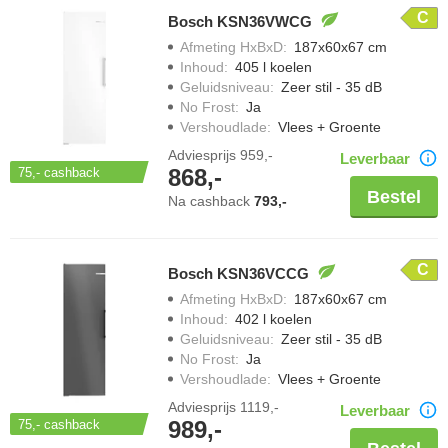
C
Bosch KSN36VWCG
Afmeting HxBxD
:
187x60x67 cm
Inhoud
:
405 l koelen
Geluidsniveau
:
Zeer stil - 35 dB
No Frost
:
Ja
Vershoudlade
:
Vlees + Groente
Adviesprijs
959,-
Leverbaar
868,-
75,-
cashback
Bestel
Na cashback
793,-
C
Bosch KSN36VCCG
Afmeting HxBxD
:
187x60x67 cm
Inhoud
:
402 l koelen
Geluidsniveau
:
Zeer stil - 35 dB
No Frost
:
Ja
Vershoudlade
:
Vlees + Groente
Adviesprijs
1119,-
Leverbaar
989,-
75,-
cashback