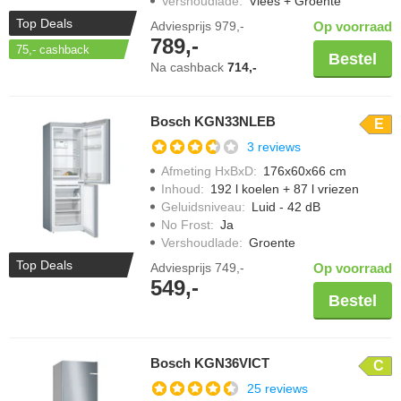
Vershoudlade
:
Vlees + Groente
Top Deals
Adviesprijs
979,-
Op voorraad
789,-
75,-
cashback
Bestel
Na cashback
714,-
Bosch KGN33NLEB
E
3 reviews
Afmeting HxBxD
:
176x60x66 cm
Inhoud
:
192 l koelen + 87 l vriezen
Geluidsniveau
:
Luid - 42 dB
No Frost
:
Ja
Vershoudlade
:
Groente
Top Deals
Adviesprijs
749,-
Op voorraad
549,-
Bestel
Bosch KGN36VICT
C
25 reviews