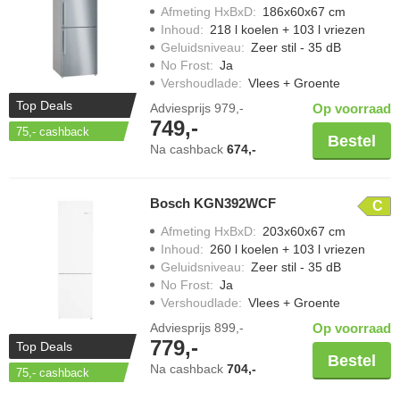
Afmeting HxBxD
:
186x60x67 cm
Inhoud
:
218 l koelen + 103 l vriezen
Geluidsniveau
:
Zeer stil - 35 dB
No Frost
:
Ja
Vershoudlade
:
Vlees + Groente
Top Deals
Adviesprijs
979,-
Op voorraad
749,-
75,-
cashback
Bestel
Na cashback
674,-
Bosch KGN392WCF
C
Afmeting HxBxD
:
203x60x67 cm
Inhoud
:
260 l koelen + 103 l vriezen
Geluidsniveau
:
Zeer stil - 35 dB
No Frost
:
Ja
Vershoudlade
:
Vlees + Groente
Adviesprijs
899,-
Op voorraad
779,-
Top Deals
Bestel
Na cashback
704,-
75,-
cashback