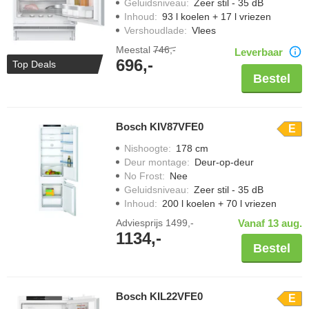
Geluidsniveau
:
Zeer stil - 35 dB
Inhoud
:
93 l koelen + 17 l vriezen
Vershoudlade
:
Vlees
Meestal
746,-
Leverbaar
696,-
Top Deals
Bestel
Bosch KIV87VFE0
E
Nishoogte
:
178 cm
Deur montage
:
Deur-op-deur
No Frost
:
Nee
Geluidsniveau
:
Zeer stil - 35 dB
Inhoud
:
200 l koelen + 70 l vriezen
Adviesprijs
1499,-
Vanaf 13 aug.
1134,-
Bestel
Bosch KIL22VFE0
E