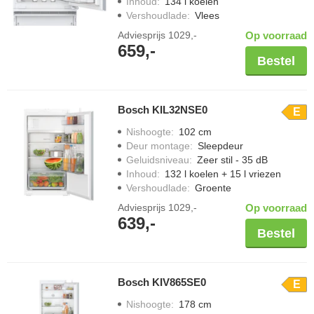
Inhoud
:
134 l koelen
Vershoudlade
:
Vlees
Adviesprijs
1029,-
Op voorraad
659,-
Bestel
Bosch KIL32NSE0
E
Nishoogte
:
102 cm
Deur montage
:
Sleepdeur
Geluidsniveau
:
Zeer stil - 35 dB
Inhoud
:
132 l koelen + 15 l vriezen
Vershoudlade
:
Groente
Adviesprijs
1029,-
Op voorraad
639,-
Bestel
Bosch KIV865SE0
E
Nishoogte
:
178 cm