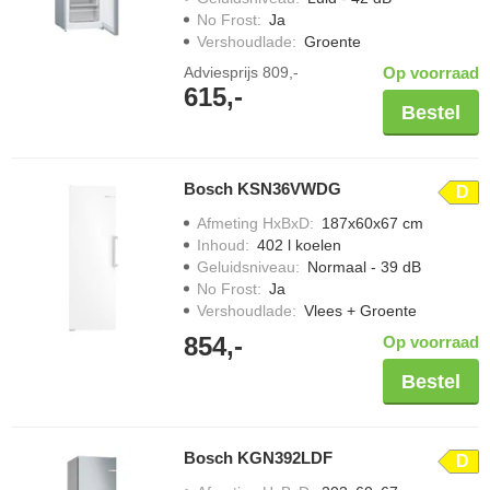
No Frost
:
Ja
Vershoudlade
:
Groente
Adviesprijs
809,-
Op voorraad
615,-
Bestel
Bosch KSN36VWDG
D
Afmeting HxBxD
:
187x60x67 cm
Inhoud
:
402 l koelen
Geluidsniveau
:
Normaal - 39 dB
No Frost
:
Ja
Vershoudlade
:
Vlees + Groente
854,-
Op voorraad
Bestel
Bosch KGN392LDF
D