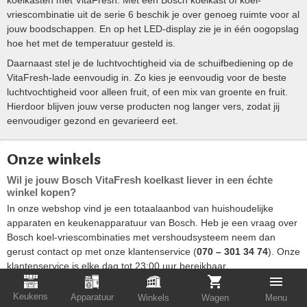
vriescombinatie uit de serie 6 beschik je over genoeg ruimte voor al
jouw boodschappen. En op het LED-display zie je in één oogopslag
hoe het met de temperatuur gesteld is.
Daarnaast stel je de luchtvochtigheid via de schuifbediening op de
VitaFresh-lade eenvoudig in. Zo kies je eenvoudig voor de beste
luchtvochtigheid voor alleen fruit, of een mix van groente en fruit.
Hierdoor blijven jouw verse producten nog langer vers, zodat jij
eenvoudiger gezond en gevarieerd eet.
Onze winkels
Wil je jouw Bosch VitaFresh koelkast liever in een échte
winkel kopen?
In onze webshop vind je een totaalaanbod van huishoudelijke
apparaten en keukenapparatuur van Bosch. Heb je een vraag over
Bosch koel-vriescombinaties met vershoudsysteem neem dan
gerust contact op met onze klantenservice (
070 – 301 34 74
). Onze
klantenservice is elke dag tot 23:00 uur bereikbaar.
Wil je jouw nieuwe Bosch koelkast met VitaFresh voor je deze gaat
Keukens
Apparatuur
Winkels
Wagen
Menu
kopen liever eerst LIVE bekijken? Kom dan langs in één van onze