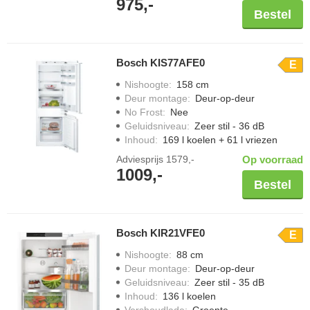
975,-
Bestel
Bosch KIS77AFE0
E
Nishoogte
:
158 cm
Deur montage
:
Deur-op-deur
No Frost
:
Nee
Geluidsniveau
:
Zeer stil - 36 dB
Inhoud
:
169 l koelen + 61 l vriezen
Adviesprijs
1579,-
Op voorraad
1009,-
Bestel
Bosch KIR21VFE0
E
Nishoogte
:
88 cm
Deur montage
:
Deur-op-deur
Geluidsniveau
:
Zeer stil - 35 dB
Inhoud
:
136 l koelen