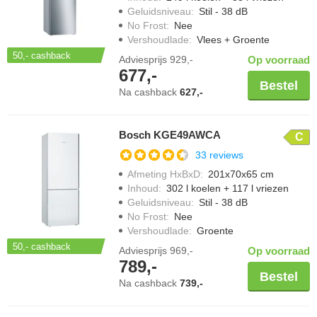
Geluidsniveau
:
Stil - 38 dB
No Frost
:
Nee
Vershoudlade
:
Vlees + Groente
50,-
cashback
Adviesprijs
929,-
Op voorraad
677,-
Bestel
Na cashback
627,-
Bosch KGE49AWCA
C
33 reviews
Afmeting HxBxD
:
201x70x65 cm
Inhoud
:
302 l koelen + 117 l vriezen
Geluidsniveau
:
Stil - 38 dB
No Frost
:
Nee
Vershoudlade
:
Groente
50,-
cashback
Adviesprijs
969,-
Op voorraad
789,-
Bestel
Na cashback
739,-