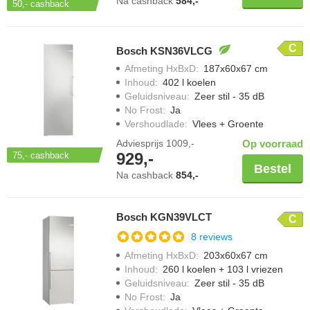
Na cashback
584,-
50,-
cashback
C
Bosch KSN36VLCG
Afmeting HxBxD
:
187x60x67 cm
Inhoud
:
402 l koelen
Geluidsniveau
:
Zeer stil - 35 dB
No Frost
:
Ja
Vershoudlade
:
Vlees + Groente
Adviesprijs
1009,-
Op voorraad
929,-
75,-
cashback
Bestel
Na cashback
854,-
Bosch KGN39VLCT
C
8 reviews
Afmeting HxBxD
:
203x60x67 cm
Inhoud
:
260 l koelen + 103 l vriezen
Geluidsniveau
:
Zeer stil - 35 dB
No Frost
:
Ja