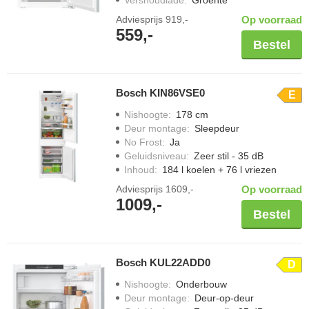
Vershoudlade
:
Groente
Adviesprijs
919,-
Op voorraad
559,-
Bestel
Bosch KIN86VSE0
E
Nishoogte
:
178 cm
Deur montage
:
Sleepdeur
No Frost
:
Ja
Geluidsniveau
:
Zeer stil - 35 dB
Inhoud
:
184 l koelen + 76 l vriezen
Adviesprijs
1609,-
Op voorraad
1009,-
Bestel
Bosch KUL22ADD0
D
Nishoogte
:
Onderbouw
Deur montage
:
Deur-op-deur