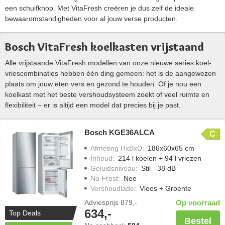
een schuifknop. Met VitaFresh creëren je dus zelf de ideale
bewaaromstandigheden voor al jouw verse producten.
Bosch VitaFresh koelkasten vrijstaand
Alle vrijstaande VitaFresh modellen van onze nieuwe series koel-
vriescombinaties hebben één ding gemeen: het is de aangewezen
plaats om jouw eten vers en gezond te houden. Of je nou een
koelkast met het beste vershoudsysteem zoekt of veel ruimte en
flexibiliteit – er is altijd een model dat precies bij je past.
Bosch KGE36ALCA
C
Afmeting HxBxD
:
186x60x65 cm
Inhoud
:
214 l koelen + 94 l vriezen
Geluidsniveau
:
Stil - 38 dB
No Frost
:
Nee
Vershoudlade
:
Vlees + Groente
Adviesprijs
879,-
Op voorraad
634,-
Top Deals
Bestel