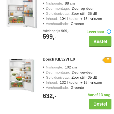
Nishoogte
:
88 cm
Deur montage
:
Deur-op-deur
Geluidsniveau
:
Zeer stil - 35 dB
Inhoud
:
104 l koelen + 15 l vriezen
Vershoudlade
:
Groente
Adviesprijs
969,-
Leverbaar
599,-
Bestel
Bosch KIL32VFE0
E
Nishoogte
:
102 cm
Deur montage
:
Deur-op-deur
Geluidsniveau
:
Zeer stil - 35 dB
Inhoud
:
132 l koelen + 15 l vriezen
Vershoudlade
:
Groente
632,-
Vanaf 13 aug.
Bestel