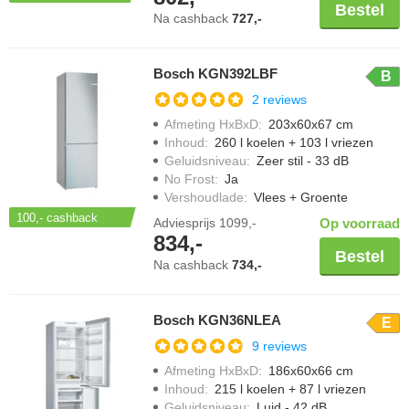
Bestel
Na cashback
727,-
Bosch KGN392LBF
B
2 reviews
Afmeting HxBxD
:
203x60x67 cm
Inhoud
:
260 l koelen + 103 l vriezen
Geluidsniveau
:
Zeer stil - 33 dB
No Frost
:
Ja
Vershoudlade
:
Vlees + Groente
100,-
cashback
Adviesprijs
1099,-
Op voorraad
834,-
Bestel
Na cashback
734,-
Bosch KGN36NLEA
E
9 reviews
Afmeting HxBxD
:
186x60x66 cm
Inhoud
:
215 l koelen + 87 l vriezen
Geluidsniveau
:
Luid - 42 dB