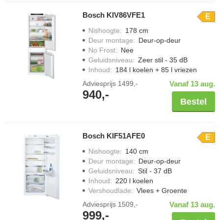
Bosch KIV86VFE1
E
Nishoogte
:
178 cm
Deur montage
:
Deur-op-deur
No Frost
:
Nee
Geluidsniveau
:
Zeer stil - 35 dB
Inhoud
:
184 l koelen + 85 l vriezen
Adviesprijs
1499,-
Vanaf 13 aug.
940,-
Bestel
Bosch KIF51AFE0
E
Nishoogte
:
140 cm
Deur montage
:
Deur-op-deur
Geluidsniveau
:
Stil - 37 dB
Inhoud
:
220 l koelen
Vershoudlade
:
Vlees + Groente
Adviesprijs
1509,-
Vanaf 13 aug.
999,-