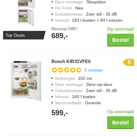
Deur montage
:
Sleepdeur
No Frost
:
Nee
Geluidsniveau
:
Zeer stil - 35 dB
Inhoud
:
183 l koelen + 84 l vriezen
Meestal
739,-
Op voorraad
689,-
Top Deals
Bestel
Bosch KIR31VFE0
E
3 reviews
Nishoogte
:
102 cm
Deur montage
:
Deur-op-deur
Geluidsniveau
:
Zeer stil - 35 dB
Inhoud
:
165 l koelen
Vershoudlade
:
Groente
599,-
Op voorraad
Bestel