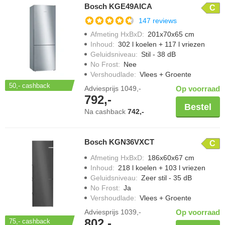
Bosch KGE49AICA
C
147 reviews
Afmeting HxBxD
:
201x70x65 cm
Inhoud
:
302 l koelen + 117 l vriezen
Geluidsniveau
:
Stil - 38 dB
No Frost
:
Nee
Vershoudlade
:
Vlees + Groente
50,-
cashback
Adviesprijs
1049,-
Op voorraad
792,-
Bestel
Na cashback
742,-
Bosch KGN36VXCT
C
Afmeting HxBxD
:
186x60x67 cm
Inhoud
:
218 l koelen + 103 l vriezen
Geluidsniveau
:
Zeer stil - 35 dB
No Frost
:
Ja
Vershoudlade
:
Vlees + Groente
Adviesprijs
1039,-
Op voorraad
802,-
75,-
cashback