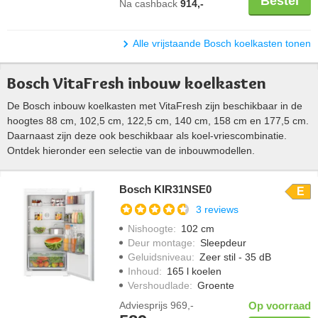
Bestel
Na cashback
914,-
Alle vrijstaande Bosch koelkasten tonen
Bosch VitaFresh inbouw koelkasten
De Bosch inbouw koelkasten met VitaFresh zijn beschikbaar in de
hoogtes 88 cm, 102,5 cm, 122,5 cm, 140 cm, 158 cm en 177,5 cm.
Daarnaast zijn deze ook beschikbaar als koel-vriescombinatie.
Ontdek hieronder een selectie van de inbouwmodellen.
Bosch KIR31NSE0
E
3 reviews
Nishoogte
:
102 cm
Deur montage
:
Sleepdeur
Geluidsniveau
:
Zeer stil - 35 dB
Inhoud
:
165 l koelen
Vershoudlade
:
Groente
Adviesprijs
969,-
Op voorraad