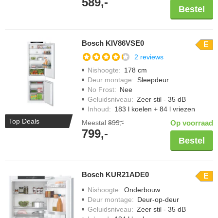
589,-
Bestel
Bosch KIV86VSE0
E
2 reviews
Nishoogte
:
178 cm
Deur montage
:
Sleepdeur
No Frost
:
Nee
Geluidsniveau
:
Zeer stil - 35 dB
Inhoud
:
183 l koelen + 84 l vriezen
Top Deals
Meestal
899,-
Op voorraad
799,-
Bestel
Bosch KUR21ADE0
E
Nishoogte
:
Onderbouw
Deur montage
:
Deur-op-deur
Geluidsniveau
:
Zeer stil - 35 dB