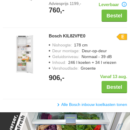
Adviesprijs
1199,-
Leverbaar
760,-
Bestel
Bosch KIL82VFE0
E
Nishoogte
:
178 cm
Deur montage
:
Deur-op-deur
Geluidsniveau
:
Normaal - 39 dB
Inhoud
:
246 l koelen + 34 l vriezen
Vershoudlade
:
Groente
906,-
Vanaf 13 aug.
Bestel
Alle Bosch inbouw koelkasten tonen