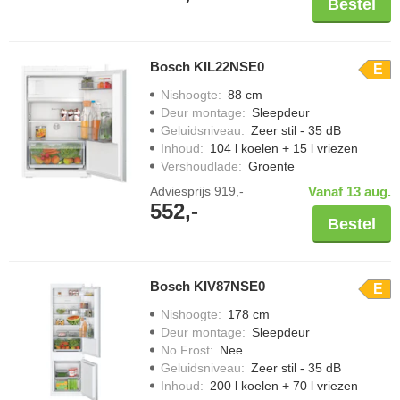
Bestel
Bosch KIL22NSE0
E
Nishoogte
:
88 cm
Deur montage
:
Sleepdeur
Geluidsniveau
:
Zeer stil - 35 dB
Inhoud
:
104 l koelen + 15 l vriezen
Vershoudlade
:
Groente
Adviesprijs
919,-
Vanaf 13 aug.
552,-
Bestel
Bosch KIV87NSE0
E
Nishoogte
:
178 cm
Deur montage
:
Sleepdeur
No Frost
:
Nee
Geluidsniveau
:
Zeer stil - 35 dB
Inhoud
:
200 l koelen + 70 l vriezen