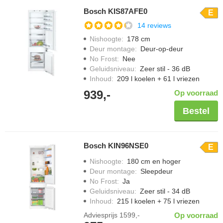
Bosch KIS87AFE0
E
14 reviews
Nishoogte
:
178 cm
Deur montage
:
Deur-op-deur
No Frost
:
Nee
Geluidsniveau
:
Zeer stil - 36 dB
Inhoud
:
209 l koelen + 61 l vriezen
939,-
Op voorraad
Bestel
Bosch KIN96NSE0
E
Nishoogte
:
180 cm en hoger
Deur montage
:
Sleepdeur
No Frost
:
Ja
Geluidsniveau
:
Zeer stil - 34 dB
Inhoud
:
215 l koelen + 75 l vriezen
Adviesprijs
1599,-
Op voorraad