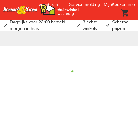
Service melding
MijnKeuken info
Vacatures
Dagelijks voor
22:00
besteld,
3 échte
Scherpe
morgen in huis
winkels
prijzen